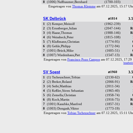
8
(1006) Nußbaumer,Bernhard
(1700-103)
Eingetragen von
Thomas Klemme
am 07.12.2025, 15:17 U
SK Delbrück
3.5
⌀1814
1
(2) Kemper,Meinolf
(1962-239)
2
(3) Ernstberger,Julian
(2047-144)
R
3
(4) Haase,Thomas
(1988-146)
R
4
(6) Weissbeck,Peter
(1815-108)
5
(7) Klußmann,Christian
(1774-95)
6
(8) Gehle,Philipp
(1772-94)
7
(1001) Brück,Mike
(1605-51)
8
(1007) Wiedenhaus,Piet
(1547-13)
R
Eingetragen von
Francisco Pozo Campos
am 07.12.2025, 17:2
bearbeit
SV Soest
3.5
⌀1960
1
(1) Tscheuschner,Tobias
(2130-62)
2
(2) Breker,Roland
(2066-91)
R
3
(4) Seibt,Matthias
(2011-34)
4
(5) Keßler,Sören Sebastian
(1965-40)
5
(6) Zemella,Christian
(1958-74)
6
(8) Koch,Martin
(1916-75)
R
7
(1001) Kasubke,Manfred
(1857-31)
R
8
(1003) Dongash,Viktor
(1773-19)
Eingetragen von
Tobias Tscheuschner
am 07.12.2025, 15:11 U