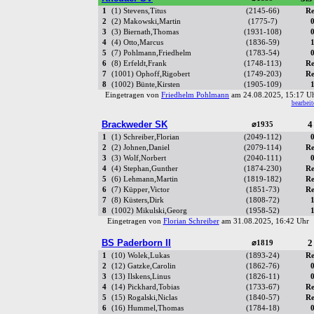
1
(1) Stevens,Titus
(2145-66)
Re
2
(2) Makowski,Martin
(1775-7)
0
3
(3) Biernath,Thomas
(1931-108)
0
4
(4) Otto,Marcus
(1836-59)
1
5
(7) Pohlmann,Friedhelm
(1783-54)
0
6
(8) Erfeldt,Frank
(1748-113)
Re
7
(1001) Ophoff,Rigobert
(1749-203)
Re
8
(1002) Bünte,Kirsten
(1905-109)
1
Eingetragen von
Friedhelm Pohlmann
am 24.08.2025, 15:17 
bearbeit
Brackweder SK
4
⌀1935
1
(1) Schreiber,Florian
(2049-112)
0
2
(2) Johnen,Daniel
(2079-114)
Re
3
(3) Wolf,Norbert
(2040-111)
0
4
(4) Stephan,Gunther
(1874-230)
Re
5
(6) Lehmann,Martin
(1819-182)
Re
6
(7) Küpper,Victor
(1851-73)
Re
7
(8) Küsters,Dirk
(1808-72)
1
8
(1002) Mikulski,Georg
(1958-52)
1
Eingetragen von
Florian Schreiber
am 31.08.2025, 16:42 Uh
BS Paderborn II
2
⌀1819
1
(10) Wolek,Lukas
(1893-24)
Re
2
(12) Gatzke,Carolin
(1862-76)
0
3
(13) Ilskens,Linus
(1826-11)
0
4
(14) Pickhard,Tobias
(1733-67)
Re
5
(15) Rogalski,Niclas
(1840-57)
Re
6
(16) Hummel,Thomas
(1784-18)
0