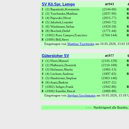
SV Kö.Spr. Lemgo
4
⌀1943
1
(2) Rapatinski,Konstantin
(2144-60)
R
2
(3) Tuschinske,Matthias
(2037-99)
R
3
(4) Pajewski,Oliver
(2015-77)
R
4
(5) Jakubek,Leander
(1943-72)
5
(6) Windmann,Stefan
(1929-59)
R
6
(8) Brechelt,Detlef
(1771-44)
R
7
(1002) Pozo Campos,Francisco
(1764-144)
R
8
(1009) Bell,Steve
Eingetragen von
Matthias Tuschinske
am 10.05.2026, 15:01 
Gütersloher SV
6
⌀1977
1
(1) Ebert,Manuel
(2145-129)
R
2
(2) Plaßmann,Dominik
(2110-168)
R
3
(3) Hofmann,Martin
(1965-13)
4
(4) Lückner,Andreas
(1897-63)
R
5
(5) Hanhörster,Stephan
(1963-146)
6
(6) Asani,Baskim
(1927-21)
7
(1002) Seliger,Frank
(1942-80)
R
8
(1006) Kandler,Pascal
(1869-89)
Eingetragen von
Stephan Grochtmann
am 10.05.2026, 15:18
- - - Nachfolgend alle Runden, 