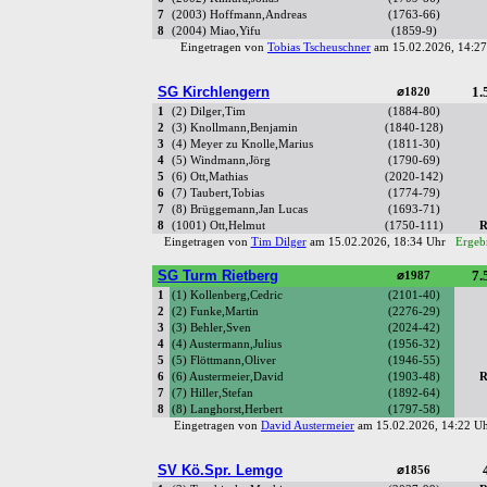
7
(2003) Hoffmann,Andreas
(1763-66)
8
(2004) Miao,Yifu
(1859-9)
Eingetragen von
Tobias Tscheuschner
am 15.02.2026, 14:
SG Kirchlengern
1.
⌀1820
1
(2) Dilger,Tim
(1884-80)
2
(3) Knollmann,Benjamin
(1840-128)
3
(4) Meyer zu Knolle,Marius
(1811-30)
4
(5) Windmann,Jörg
(1790-69)
5
(6) Ott,Mathias
(2020-142)
6
(7) Taubert,Tobias
(1774-79)
7
(8) Brüggemann,Jan Lucas
(1693-71)
8
(1001) Ott,Helmut
(1750-111)
R
Eingetragen von
Tim Dilger
am 15.02.2026, 18:34 Uhr
Ergebn
SG Turm Rietberg
7.
⌀1987
1
(1) Kollenberg,Cedric
(2101-40)
2
(2) Funke,Martin
(2276-29)
3
(3) Behler,Sven
(2024-42)
4
(4) Austermann,Julius
(1956-32)
5
(5) Flöttmann,Oliver
(1946-55)
6
(6) Austermeier,David
(1903-48)
R
7
(7) Hiller,Stefan
(1892-64)
8
(8) Langhorst,Herbert
(1797-58)
Eingetragen von
David Austermeier
am 15.02.2026, 14:22 
SV Kö.Spr. Lemgo
⌀1856