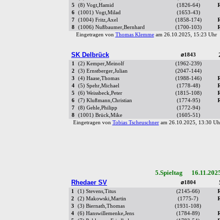
5
(8) Vogt,Hamid
(1826-64)
6
(1001) Vogt,Milad
(1653-43)
7
(1004) Fritz,Axel
(1858-174)
8
(1006) Nußbaumer,Bernhard
(1700-103)
Eingetragen von
Thomas Klemme
am 26.10.2025, 15:23 Uh
SK Delbrück
⌀1843
1
(2) Kemper,Meinolf
(1962-239)
2
(3) Ernstberger,Julian
(2047-144)
3
(4) Haase,Thomas
(1988-146)
4
(5) Spehr,Michael
(1778-48)
5
(6) Weissbeck,Peter
(1815-108)
6
(7) Klußmann,Christian
(1774-95)
7
(8) Gehle,Philipp
(1772-94)
8
(1001) Brück,Mike
(1605-51)
Eingetragen von
Tobias Tscheuschner
am 26.10.2025, 13:30 
5.Spieltag 16.11.202
Rhedaer SV
⌀1804
1
(1) Stevens,Titus
(2145-66)
2
(2) Makowski,Martin
(1775-7)
3
(3) Biernath,Thomas
(1931-108)
4
(6) Hanswillemenke,Jens
(1784-89)