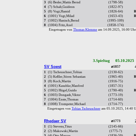
3
(6) Besler,Mattis Bernd
(1798-58)
4
(7) Schalt,Guideon
(1822-97)
5
(8) Vogt,Hamid
(1826-64)
R
6
(1001) Vogt,Milad
(1653-43)
R
7
(1002) Hanisch,Bernd
(1995-109)
8
(1004) Fritz,Axel
(1858-174)
Eingetragen von
Thomas Klemme
am 14.09.2025, 16:00 U
3.Spieltag 05.10.2025
SV Soest
⌀1857
1
(1) Tscheuschner,Tobias
(2130-62)
2
(5) Keßler,Sören Sebastian
(1965-40)
R
3
(8) Koch,Martin
(1916-75)
4
(1001) Kasubke,Manfred
(1857-31)
5
(1002) Hügel,Guido
(1790-40)
R
6
(1003) Dongash,Viktor
(1773-19)
7
(1004) Enste,Thomas
(1714-60)
8
(1008) Trompeter,Michael
(1714-77)
Eingetragen von
Tobias Tscheuschner
am 05.10.2025, 14:40
Rhedaer SV
⌀1773
1
(1) Stevens,Titus
(2145-66)
2
(2) Makowski,Martin
(1775-7)
3
(4) Otto,Marcus
(1836-59)
R