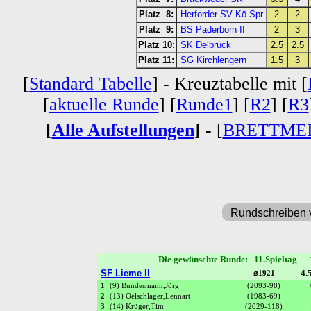
Platz 8:
Herforder SV Kö.Spr.
2
2
Platz 9:
BS Paderborn II
2
3
Platz 10:
SK Delbrück
2.5
2.5
Platz 11:
SG Kirchlengern
1.5
3
[
Standard Tabelle
] - Kreuztabelle mit [
[
aktuelle Runde
] [
Runde1
] [
R2
] [
R3
[
Alle Aufstellungen
]
- [
BRETTME
Rundschreiben 
Die gewünschte Runde: 11.Spieltag 
SF Lieme II
4.5
⌀1921
1
(9) Bundesmann,Jörg
(2093-98)
2
(13) Oelschläger,Lennart
(1983-69)
3
(14) Krüger,Tim
(2029-118)