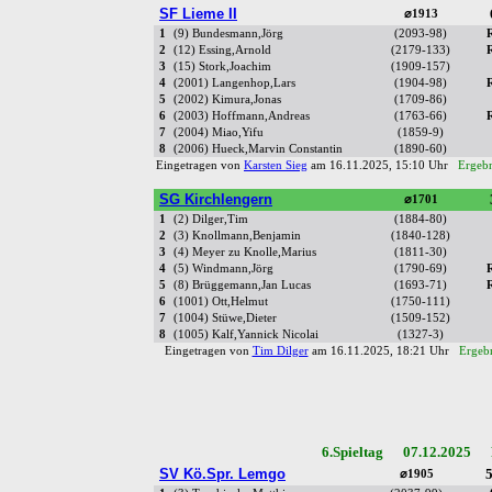
SF Lieme II
⌀1913
1
(9) Bundesmann,Jörg
(2093-98)
2
(12) Essing,Arnold
(2179-133)
3
(15) Stork,Joachim
(1909-157)
4
(2001) Langenhop,Lars
(1904-98)
5
(2002) Kimura,Jonas
(1709-86)
6
(2003) Hoffmann,Andreas
(1763-66)
7
(2004) Miao,Yifu
(1859-9)
8
(2006) Hueck,Marvin Constantin
(1890-60)
Eingetragen von
Karsten Sieg
am 16.11.2025, 15:10 Uhr
Ergebn
SG Kirchlengern
⌀1701
1
(2) Dilger,Tim
(1884-80)
2
(3) Knollmann,Benjamin
(1840-128)
3
(4) Meyer zu Knolle,Marius
(1811-30)
4
(5) Windmann,Jörg
(1790-69)
5
(8) Brüggemann,Jan Lucas
(1693-71)
6
(1001) Ott,Helmut
(1750-111)
7
(1004) Stüwe,Dieter
(1509-152)
8
(1005) Kalf,Yannick Nicolai
(1327-3)
Eingetragen von
Tim Dilger
am 16.11.2025, 18:21 Uhr
Ergebn
6.Spieltag 07.12.2025 R
SV Kö.Spr. Lemgo
5
⌀1905