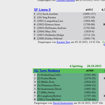
Eingetragen von
Thomas Hummel
am 05.10.2025, 14:07 U
SF Lieme II
6.
⌀1815
1
(15) Stork,Joachim
(1909-157)
2
(16) Sieg,Karsten
(1975-50)
3
(2001) Langenhop,Lars
(1904-98)
4
(2002) Kimura,Jonas
(1709-86)
R
5
(2003) Hoffmann,Andreas
(1763-66)
6
(2004) Miao,Yifu
(1859-9)
7
(2007) Holländer,Holger
(1711-33)
8
(2008) Köhler,Wilfried
(1693-74)
Eingetragen von
Karsten Sieg
am 05.10.2025, 14:32 Uhr
Er
[
4.Spieltag 26.10.2025 
SG Turm Rietberg
⌀1960
1
(1) Kollenberg,Cedric
(2101-40)
2
(2) Funke,Martin
(2276-29)
3
(3) Behler,Sven
(2024-42)
4
(5) Flöttmann,Oliver
(1946-55)
5
(6) Austermeier,David
(1903-48)
6
(7) Hiller,Stefan
(1892-64)
7
(8) Langhorst,Herbert
(1797-58)
8
(1001) Trost,Michael
(1744-64)
Eingetragen von
David Austermeier
am 26.10.2025, 16:07 Uh