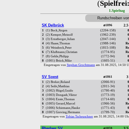
(
Spielfrei
1.Spieltag
Rundschreiben vo
SK Delbrück
2.5
⌀1896
1
(1) Bock,Jürgen
(2204-158)
0
2
(2) Kemper,Meinolf
(1962-239)
0
3
(3) Ernstberger,Julian
(2047-144)
1
4
(4) Haase,Thomas
(1988-146)
Re
5
(6) Weissbeck,Peter
(1815-108)
Re
6
(7) Klußmann,Christian
(1774-95)
Re
7
(8) Gehle,Philipp
(1772-94)
0
8
(1001) Brück,Mike
(1605-51)
0
Eingetragen von
Stephan Grochtmann
am 31.08.2025, 14:50
SV Soest
3
⌀1861
1
(2) Breker,Roland
(2066-91)
0
2
(4) Seibt,Matthias
(2011-34)
1
3
(1002) Hügel,Guido
(1790-40)
0
4
(1003) Dongash,Viktor
(1773-19)
1
5
(1004) Enste,Thomas
(1714-60)
0
6
(1005) Gerard,Marcel
(1966-56)
Re
7
(1006) Schiemann,Hauke
(1771-43)
0
8
(1007) Greving,Hermann
(1799-70)
Re
Eingetragen von
Tobias Tscheuschner
am 31.08.2025, 14:00 
Rhedaer SV
3.5
⌀1859