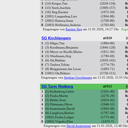
3
(14) Krüger,Tim
(2029-118)
R
4
(15) Stork,Joachim
(1909-157)
R
5
(16) Sieg,Karsten
(1975-50)
6
(2001) Langenhop,Lars
(1904-98)
7
(2002) Kimura,Jonas
(1709-86)
R
8
(2003) Hoffmann,Andreas
(1763-66)
R
Eingetragen von
Karsten Sieg
am 11.01.2026, 14:27 Uhr
Erge
SG Kirchlengern
3
⌀1820
1
(2) Dilger,Tim
(1884-80)
2
(3) Knollmann,Benjamin
(1840-128)
R
3
(4) Meyer zu Knolle,Marius
(1811-30)
R
4
(5) Windmann,Jörg
(1790-69)
R
5
(6) Ott,Mathias
(2020-142)
6
(7) Taubert,Tobias
(1774-79)
7
(8) Brüggemann,Jan Lucas
(1693-71)
8
(1001) Ott,Helmut
(1750-111)
R
Eingetragen von
Stephan Grochtmann
am 11.01.2026, 15:55 U
SG Turm Rietberg
3
⌀1912
1
(1) Kollenberg,Cedric
(2101-40)
R
2
(2) Funke,Martin
(2276-29)
R
3
(3) Behler,Sven
(2024-42)
4
(5) Flöttmann,Oliver
(1946-55)
5
(6) Austermeier,David
(1903-48)
R
6
(8) Langhorst,Herbert
(1797-58)
R
7
(1002) Funke,Ludger
(1775-46)
8
(1005) Vögeler,Elias
(1473-7)
Eingetragen von
David Austermeier
am 11.01.2026, 15:48 U