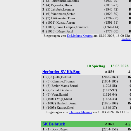
1
(3) Tuschinske,Matthias
(2037-99)
R
2
(4) Pajewski,Oliver
(2015-77)
3
(5) Jakubek,Leander
(1943-72)
R
4
(6) Windmann,Stefan
(1929-59)
R
5
(7) Lütkemeier,Timo
(1792-58)
R
6
(1001) Kunau,Aaron
(1591-31)
R
7
(1002) Pozo Campos,Francisco
(1764-144)
8
(1005) Bürger,Axel
(1777-58)
R
Eingetragen von
Dr.Mathias Kapitza
am 15.02.2026, 16:00 Uh
bearbeit
10.Spieltag 15.03.2026
Herforder SV Kö.Spr.
4
⌀1856
1
(2) Quelle,Helmut
(2020-187)
R
2
(5) Klemme,Thomas
(1884-185)
3
(6) Besler,Mattis Bernd
(1798-58)
4
(7) Schalt,Guideon
(1822-97)
5
(8) Vogt,Hamid
(1826-64)
6
(1001) Vogt,Milad
(1653-43)
7
(1002) Hanisch,Bernd
(1995-109)
R
8
(1005) Krause,Gerd
(1849-37)
Eingetragen von
Thomas Klemme
am 15.03.2026, 16:11 Uh
SK Delbrück
4.5
⌀1870
1
(1) Bock,Jürgen
(2204-158)
R