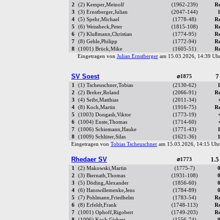
2
(2) Kemper,Meinolf
(1962-239)
R
3
(3) Ernstberger,Julian
(2047-144)
4
(5) Spehr,Michael
(1778-48)
R
5
(6) Weissbeck,Peter
(1815-108)
R
6
(7) Klußmann,Christian
(1774-95)
R
7
(8) Gehle,Philipp
(1772-94)
R
8
(1001) Brück,Mike
(1605-51)
R
Eingetragen von
Julian Ernstberger
am 15.03.2026, 14:39 U
SV Soest
7
⌀1875
1
(1) Tscheuschner,Tobias
(2130-62)
2
(2) Breker,Roland
(2066-91)
R
3
(4) Seibt,Matthias
(2011-34)
4
(8) Koch,Martin
(1916-75)
R
5
(1003) Dongash,Viktor
(1773-19)
6
(1004) Enste,Thomas
(1714-60)
7
(1006) Schiemann,Hauke
(1771-43)
8
(1009) Schlüter,Silas
(1621-36)
Eingetragen von
Tobias Tscheuschner
am 15.03.2026, 14:15 U
Rhedaer SV
1.5
⌀1773
1
(2) Makowski,Martin
(1775-7)
2
(3) Biernath,Thomas
(1931-108)
3
(5) Döding,Alexander
(1856-60)
4
(6) Hanswillemenke,Jens
(1784-89)
5
(7) Pohlmann,Friedhelm
(1783-54)
R
6
(8) Erfeldt,Frank
(1748-113)
R
7
(1001) Ophoff,Rigobert
(1749-203)
R
8
(1006) Koch,Gisbert
(1556-74)