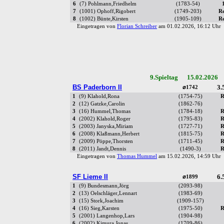
6
(7) Pohlmann,Friedhelm
(1783-54)
7
(1001) Ophoff,Rigobert
(1749-203)
R
8
(1002) Bünte,Kirsten
(1905-109)
R
Eingetragen von
Florian Schreiber
am 01.02.2026, 16:12 Uh
9.Spieltag 15.02.2026 
BS Paderborn II
3.
⌀1742
1
(9) Klahold,Rona
(1754-75)
R
2
(12) Gatzke,Carolin
(1862-76)
3
(16) Hummel,Thomas
(1784-18)
R
4
(2002) Klahold,Roger
(1795-83)
R
5
(2003) Janyska,Miriam
(1727-71)
R
6
(2008) Klaßmann,Herbert
(1815-75)
R
7
(2009) Pöppe,Thorsten
(1711-45)
R
8
(2011) Jandt,Dennis
(1490-3)
R
Eingetragen von
Thomas Hummel
am 15.02.2026, 14:59 Uh
SF Lieme II
6.
⌀1899
1
(9) Bundesmann,Jörg
(2093-98)
2
(13) Oelschläger,Lennart
(1983-69)
3
(15) Stork,Joachim
(1909-157)
4
(16) Sieg,Karsten
(1975-50)
R
5
(2001) Langenhop,Lars
(1904-98)
6
(2002) Kimura,Jonas
(1709-86)