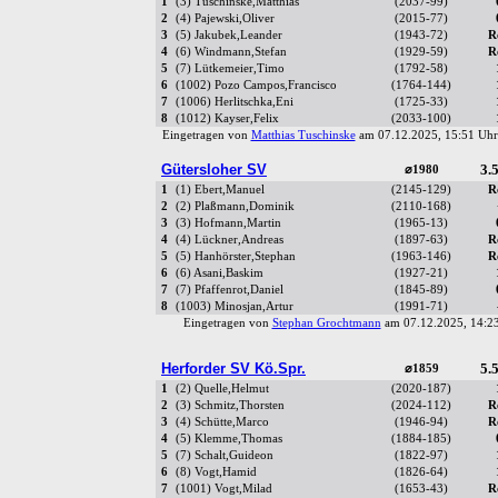
1
(3) Tuschinske,Matthias
(2037-99)
2
(4) Pajewski,Oliver
(2015-77)
3
(5) Jakubek,Leander
(1943-72)
R
4
(6) Windmann,Stefan
(1929-59)
R
5
(7) Lütkemeier,Timo
(1792-58)
6
(1002) Pozo Campos,Francisco
(1764-144)
7
(1006) Herlitschka,Eni
(1725-33)
8
(1012) Kayser,Felix
(2033-100)
Eingetragen von
Matthias Tuschinske
am 07.12.2025, 15:51 U
Gütersloher SV
3.5
⌀1980
1
(1) Ebert,Manuel
(2145-129)
R
2
(2) Plaßmann,Dominik
(2110-168)
3
(3) Hofmann,Martin
(1965-13)
4
(4) Lückner,Andreas
(1897-63)
R
5
(5) Hanhörster,Stephan
(1963-146)
R
6
(6) Asani,Baskim
(1927-21)
7
(7) Pfaffenrot,Daniel
(1845-89)
8
(1003) Minosjan,Artur
(1991-71)
Eingetragen von
Stephan Grochtmann
am 07.12.2025, 14:
Herforder SV Kö.Spr.
5.5
⌀1859
1
(2) Quelle,Helmut
(2020-187)
2
(3) Schmitz,Thorsten
(2024-112)
R
3
(4) Schütte,Marco
(1946-94)
R
4
(5) Klemme,Thomas
(1884-185)
5
(7) Schalt,Guideon
(1822-97)
6
(8) Vogt,Hamid
(1826-64)
7
(1001) Vogt,Milad
(1653-43)
R