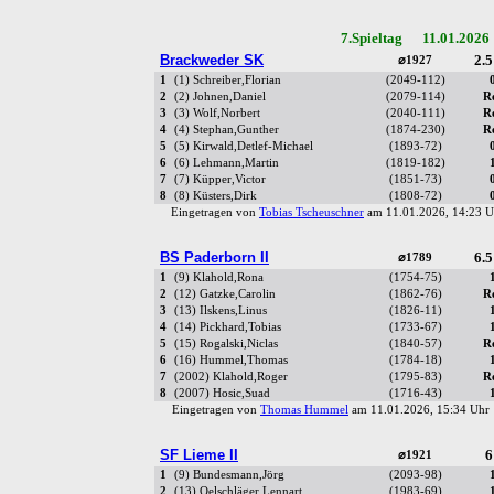
7.Spieltag 11.01.2026
Brackweder SK
2.5
⌀1927
1
(1) Schreiber,Florian
(2049-112)
2
(2) Johnen,Daniel
(2079-114)
R
3
(3) Wolf,Norbert
(2040-111)
R
4
(4) Stephan,Gunther
(1874-230)
R
5
(5) Kirwald,Detlef-Michael
(1893-72)
6
(6) Lehmann,Martin
(1819-182)
7
(7) Küpper,Victor
(1851-73)
8
(8) Küsters,Dirk
(1808-72)
Eingetragen von
Tobias Tscheuschner
am 11.01.2026, 14:23
BS Paderborn II
6.5
⌀1789
1
(9) Klahold,Rona
(1754-75)
2
(12) Gatzke,Carolin
(1862-76)
R
3
(13) Ilskens,Linus
(1826-11)
4
(14) Pickhard,Tobias
(1733-67)
5
(15) Rogalski,Niclas
(1840-57)
R
6
(16) Hummel,Thomas
(1784-18)
7
(2002) Klahold,Roger
(1795-83)
R
8
(2007) Hosic,Suad
(1716-43)
Eingetragen von
Thomas Hummel
am 11.01.2026, 15:34 Uh
SF Lieme II
6
⌀1921
1
(9) Bundesmann,Jörg
(2093-98)
2
(13) Oelschläger,Lennart
(1983-69)