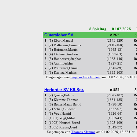
8.Spieltag 01.02.2026 R
Gütersloher SV
5
⌀1973
1
(1) Ebert,Manuel
(2145-129)
R
2
(2) Plaßmann,Dominik
(2110-168)
R
3
(3) Hofmann,Martin
(1965-13)
4
(4) Lückner,Andreas
(1897-63)
5
(5) Hanhörster,Stephan
(1963-146)
R
6
(6) Asani,Baskim
(1927-21)
7
(7) Pfaffenrot,Daniel
(1845-89)
R
8
(8) Kapitza,Mathias
(1935-103)
Eingetragen von
Stephan Grochtmann
am 01.02.2026, 15:16
Herforder SV Kö.Spr.
5
⌀1856
1
(2) Quelle,Helmut
(2020-187)
R
2
(5) Klemme,Thomas
(1884-185)
3
(6) Besler,Mattis Bernd
(1798-58)
R
4
(7) Schalt,Guideon
(1822-97)
R
5
(8) Vogt,Hamid
(1826-64)
6
(1001) Vogt,Milad
(1653-43)
R
7
(1002) Hanisch,Bernd
(1995-109)
8
(1005) Krause,Gerd
(1849-37)
Eingetragen von
Thomas Klemme
am 01.02.2026, 15:27 Uh