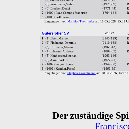
5
(6) Windmann,Stefan
(1929-59)
R
6
(8) Brechelt,Detlef
(1771-44)
R
7
(1002) Pozo Campos,Francisco
(1764-144)
R
8
(1009) Bell,Steve
Eingetragen von
Matthias Tuschinske
am 10.05.2026, 15:01 
Gütersloher SV
6
⌀1977
1
(1) Ebert,Manuel
(2145-129)
R
2
(2) Plaßmann,Dominik
(2110-168)
R
3
(3) Hofmann,Martin
(1965-13)
4
(4) Lückner,Andreas
(1897-63)
R
5
(5) Hanhörster,Stephan
(1963-146)
6
(6) Asani,Baskim
(1927-21)
7
(1002) Seliger,Frank
(1942-80)
R
8
(1006) Kandler,Pascal
(1869-89)
Eingetragen von
Stephan Grochtmann
am 10.05.2026, 15:18
Der zuständige Spie
Francis