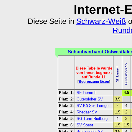
Internet-
Diese Seite in
Schwarz-Weiß
o
Runde
Schachverband Ostwestfalen
Diese Tabelle wurde
von Ihnen begrenzt
auf Runde 11.
[
Begrenzung lösen
]
Platz 1:
SF Lieme II
4.5
Platz 2:
Gütersloher SV
3.5
Platz 3:
SV Kö.Spr. Lemgo
2
4
Platz 4:
Rhedaer SV
1.5
2
Platz 5:
SG Turm Rietberg
4
3
Platz 6:
SV Soest
1.5
1.5
Platz 7:
Brackweder SK
3.5
4