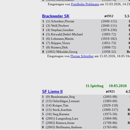
Eingetragen von
Friedhelm Pohlmann
am 15.03.2026, 14:
Brackweder SK
5.5
⌀1912
1
(1) Schreiber,Florian
(2049-112)
2
(3) Wolf,Norbert
(2040-111)
3
(4) Stephan,Gunther
(1874-230)
4
(5) Kirwald,Detlef-Michael
(1893-72)
5
(6) Lehmann,Martin
(1819-182)
6
(7) Küpper,Victor
(1851-73)
7
(8) Küsters,Dirk
(1808-72)
8
(1002) Mikulski,Georg
(1958-52)
R
Eingetragen von
Florian Schreiber
am 15.03.2026, 16:05 
11.Spieltag 10.05.2026 
SF Lieme II
4.5
⌀1921
1
(9) Bundesmann,Jörg
(2093-98)
2
(13) Oelschläger,Lennart
(1983-69)
3
(14) Krüger,Tim
(2029-118)
4
(15) Stork,Joachim
(1909-157)
R
5
(16) Sieg,Karsten
(1975-50)
R
6
(2001) Langenhop,Lars
(1904-98)
7
(2002) Kimura,Jonas
(1709-86)
R
8
(2003) Hoffmann,Andreas
(1763-66)