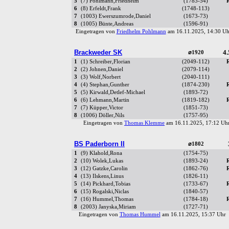
5
(7) Pohlmann,Friedhelm
(1783-54)
6
(8) Erfeldt,Frank
(1748-113)
7
(1003) Ewerszumrode,Daniel
(1673-73)
8
(1005) Bünte,Andreas
(1596-91)
Eingetragen von
Friedhelm Pohlmann
am 16.11.2025, 14:30 
Brackweder SK
4.
⌀1920
1
(1) Schreiber,Florian
(2049-112)
2
(2) Johnen,Daniel
(2079-114)
3
(3) Wolf,Norbert
(2040-111)
4
(4) Stephan,Gunther
(1874-230)
5
(5) Kirwald,Detlef-Michael
(1893-72)
6
(6) Lehmann,Martin
(1819-182)
7
(7) Küpper,Victor
(1851-73)
8
(1006) Döller,Nils
(1757-95)
Eingetragen von
Thomas Klemme
am 16.11.2025, 17:12 U
BS Paderborn II
⌀1802
1
(9) Klahold,Rona
(1754-75)
2
(10) Wolek,Lukas
(1893-24)
3
(12) Gatzke,Carolin
(1862-76)
4
(13) Ilskens,Linus
(1826-11)
5
(14) Pickhard,Tobias
(1733-67)
6
(15) Rogalski,Niclas
(1840-57)
7
(16) Hummel,Thomas
(1784-18)
8
(2003) Janyska,Miriam
(1727-71)
Eingetragen von
Thomas Hummel
am 16.11.2025, 15:37 Uh