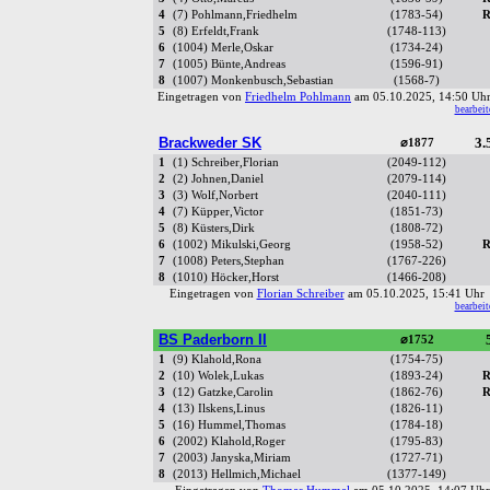
4
(7) Pohlmann,Friedhelm
(1783-54)
R
5
(8) Erfeldt,Frank
(1748-113)
6
(1004) Merle,Oskar
(1734-24)
7
(1005) Bünte,Andreas
(1596-91)
8
(1007) Monkenbusch,Sebastian
(1568-7)
Eingetragen von
Friedhelm Pohlmann
am 05.10.2025, 14:50 U
bearbeit
Brackweder SK
3.
⌀1877
1
(1) Schreiber,Florian
(2049-112)
2
(2) Johnen,Daniel
(2079-114)
3
(3) Wolf,Norbert
(2040-111)
4
(7) Küpper,Victor
(1851-73)
5
(8) Küsters,Dirk
(1808-72)
6
(1002) Mikulski,Georg
(1958-52)
R
7
(1008) Peters,Stephan
(1767-226)
8
(1010) Höcker,Horst
(1466-208)
Eingetragen von
Florian Schreiber
am 05.10.2025, 15:41 Uh
bearbeit
BS Paderborn II
⌀1752
1
(9) Klahold,Rona
(1754-75)
2
(10) Wolek,Lukas
(1893-24)
R
3
(12) Gatzke,Carolin
(1862-76)
R
4
(13) Ilskens,Linus
(1826-11)
5
(16) Hummel,Thomas
(1784-18)
6
(2002) Klahold,Roger
(1795-83)
7
(2003) Janyska,Miriam
(1727-71)
8
(2013) Hellmich,Michael
(1377-149)