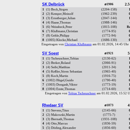
SK Delbrück
2.5
⌀1906
1
(1) Bock,Jürgen
(2204-158)
2
(2) Kemper,Meinolf
(1962-239)
3
(3) Ernstberger,Julian
(2047-144)
4
(4) Haase,Thomas
(1988-146)
5
(6) Weissbeck,Peter
(1815-108)
R
6
(7) Klußmann,Christian
(1774-95)
7
(8) Gehle,Philipp
(1772-94)
8
(1005) Klocke,Michael
(1686-130)
Eingetragen von
Christian Klußmann
am 01.02.2026, 14:45 Uh
SV Soest
5
⌀1921
1
(1) Tscheuschner,Tobias
(2130-62)
2
(2) Breker,Roland
(2066-91)
3
(4) Seibt,Matthias
(2011-34)
4
(5) Keßler,Sören Sebastian
(1965-40)
5
(8) Koch,Martin
(1916-75)
6
(1002) Hügel,Guido
(1790-40)
7
(1003) Dongash,Viktor
(1773-19)
8
(1004) Enste,Thomas
(1714-60)
Eingetragen von
Tobias Tscheuschner
am 01.02.2026, 15:52
Rhedaer SV
4
⌀1873
1
(1) Stevens,Titus
(2145-66)
2
(2) Makowski,Martin
(1775-7)
3
(3) Biernath,Thomas
(1931-108)
4
(4) Otto,Marcus
(1836-59)
5
(5) Döding,Alexander
(1856-60)