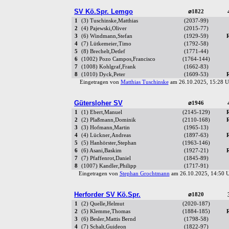
SV Kö.Spr. Lemgo
⌀1822
1
(3) Tuschinske,Matthias
(2037-99)
2
(4) Pajewski,Oliver
(2015-77)
3
(6) Windmann,Stefan
(1929-59)
4
(7) Lütkemeier,Timo
(1792-58)
5
(8) Brechelt,Detlef
(1771-44)
6
(1002) Pozo Campos,Francisco
(1764-144)
7
(1008) Kohlgraf,Frank
(1662-83)
8
(1010) Dyck,Peter
(1609-53)
Eingetragen von
Matthias Tuschinske
am 26.10.2025, 15:28
Gütersloher SV
⌀1946
1
(1) Ebert,Manuel
(2145-129)
2
(2) Plaßmann,Dominik
(2110-168)
3
(3) Hofmann,Martin
(1965-13)
4
(4) Lückner,Andreas
(1897-63)
5
(5) Hanhörster,Stephan
(1963-146)
6
(6) Asani,Baskim
(1927-21)
7
(7) Pfaffenrot,Daniel
(1845-89)
8
(1007) Kandler,Philipp
(1717-91)
Eingetragen von
Stephan Grochtmann
am 26.10.2025, 14:50
Herforder SV Kö.Spr.
⌀1820
1
(2) Quelle,Helmut
(2020-187)
2
(5) Klemme,Thomas
(1884-185)
3
(6) Besler,Mattis Bernd
(1798-58)
4
(7) Schalt,Guideon
(1822-97)