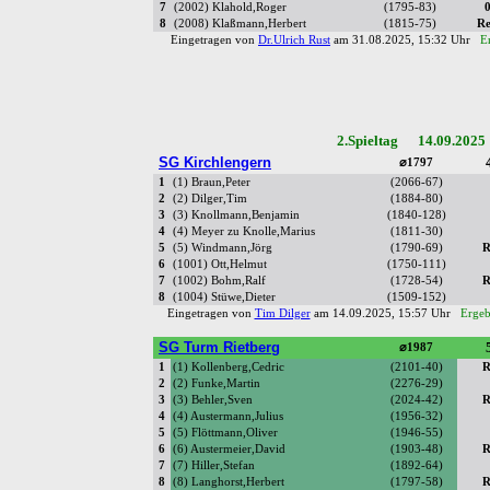
7
(2002) Klahold,Roger
(1795-83)
0
8
(2008) Klaßmann,Herbert
(1815-75)
Re
Eingetragen von
Dr.Ulrich Rust
am 31.08.2025, 15:32 Uhr
E
2.Spieltag 14.09.2025
SG Kirchlengern
⌀1797
1
(1) Braun,Peter
(2066-67)
2
(2) Dilger,Tim
(1884-80)
3
(3) Knollmann,Benjamin
(1840-128)
4
(4) Meyer zu Knolle,Marius
(1811-30)
5
(5) Windmann,Jörg
(1790-69)
R
6
(1001) Ott,Helmut
(1750-111)
7
(1002) Bohm,Ralf
(1728-54)
R
8
(1004) Stüwe,Dieter
(1509-152)
Eingetragen von
Tim Dilger
am 14.09.2025, 15:57 Uhr
Ergeb
SG Turm Rietberg
⌀1987
1
(1) Kollenberg,Cedric
(2101-40)
R
2
(2) Funke,Martin
(2276-29)
3
(3) Behler,Sven
(2024-42)
R
4
(4) Austermann,Julius
(1956-32)
5
(5) Flöttmann,Oliver
(1946-55)
6
(6) Austermeier,David
(1903-48)
R
7
(7) Hiller,Stefan
(1892-64)
8
(8) Langhorst,Herbert
(1797-58)
R