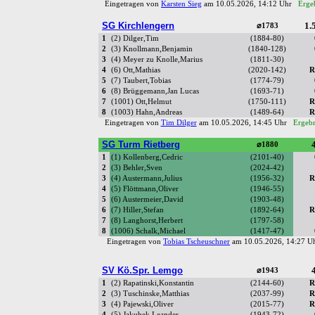
Eingetragen von
Karsten Sieg
am 10.05.2026, 14:12 Uhr
Ergeb
SG Kirchlengern
1.5
⌀1783
1
(2) Dilger,Tim
(1884-80)
2
(3) Knollmann,Benjamin
(1840-128)
3
(4) Meyer zu Knolle,Marius
(1811-30)
4
(6) Ott,Mathias
(2020-142)
R
5
(7) Taubert,Tobias
(1774-79)
6
(8) Brüggemann,Jan Lucas
(1693-71)
7
(1001) Ott,Helmut
(1750-111)
R
8
(1003) Hahn,Andreas
(1489-64)
R
Eingetragen von
Tim Dilger
am 10.05.2026, 14:45 Uhr
Ergebn
SG Turm Rietberg
4
⌀1880
1
(1) Kollenberg,Cedric
(2101-40)
2
(3) Behler,Sven
(2024-42)
3
(4) Austermann,Julius
(1956-32)
R
4
(5) Flöttmann,Oliver
(1946-55)
5
(6) Austermeier,David
(1903-48)
6
(7) Hiller,Stefan
(1892-64)
R
7
(8) Langhorst,Herbert
(1797-58)
8
(1006) Schalk,Michael
(1417-47)
Eingetragen von
Tobias Tscheuschner
am 10.05.2026, 14:27 
SV Kö.Spr. Lemgo
4
⌀1943
1
(2) Rapatinski,Konstantin
(2144-60)
R
2
(3) Tuschinske,Matthias
(2037-99)
R
3
(4) Pajewski,Oliver
(2015-77)
R
4
(5) Jakubek,Leander
(1943-72)