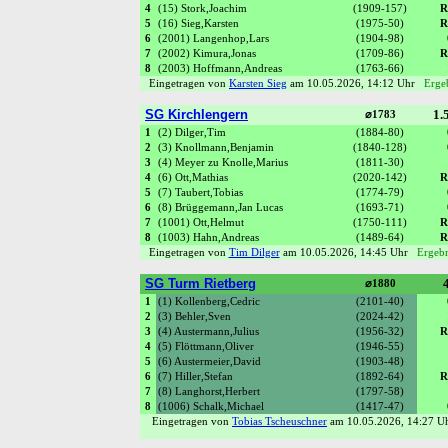
4
(15) Stork,Joachim
(1909-157)
R
5
(16) Sieg,Karsten
(1975-50)
R
6
(2001) Langenhop,Lars
(1904-98)
7
(2002) Kimura,Jonas
(1709-86)
R
8
(2003) Hoffmann,Andreas
(1763-66)
Eingetragen von
Karsten Sieg
am 10.05.2026, 14:12 Uhr
Ergeb
SG Kirchlengern
1.5
⌀1783
1
(2) Dilger,Tim
(1884-80)
2
(3) Knollmann,Benjamin
(1840-128)
3
(4) Meyer zu Knolle,Marius
(1811-30)
4
(6) Ott,Mathias
(2020-142)
R
5
(7) Taubert,Tobias
(1774-79)
6
(8) Brüggemann,Jan Lucas
(1693-71)
7
(1001) Ott,Helmut
(1750-111)
R
8
(1003) Hahn,Andreas
(1489-64)
R
Eingetragen von
Tim Dilger
am 10.05.2026, 14:45 Uhr
Ergebn
SG Turm Rietberg
4
⌀1880
1
(1) Kollenberg,Cedric
(2101-40)
2
(3) Behler,Sven
(2024-42)
3
(4) Austermann,Julius
(1956-32)
R
4
(5) Flöttmann,Oliver
(1946-55)
5
(6) Austermeier,David
(1903-48)
6
(7) Hiller,Stefan
(1892-64)
R
7
(8) Langhorst,Herbert
(1797-58)
8
(1006) Schalk,Michael
(1417-47)
Eingetragen von
Tobias Tscheuschner
am 10.05.2026, 14:27 