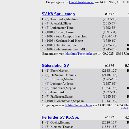
Eingetragen von
David Austermeier
am 14.09.2025, 15:10 
SV Kö.Spr. Lemgo
⌀1807
1
(3) Tuschinske,Matthias
(2037-99)
2
(4) Pajewski,Oliver
(2015-77)
3
(7) Lütkemeier,Timo
(1792-58)
4
(1001) Kunau,Aaron
(1591-31)
5
(1002) Pozo Campos,Francisco
(1764-144)
6
(1003) Kirchner,Karl-Heinz
(1789-62)
7
(1006) Herlitschka,Eni
(1725-33)
R
8
(1007) Stiefermann,Leon Mika
(1745-23)
R
Eingetragen von
Matthias Tuschinske
am 14.09.2025, 15:34 U
Gütersloher SV
6.
⌀1974
1
(1) Ebert,Manuel
(2145-129)
R
2
(2) Plaßmann,Dominik
(2110-168)
3
(3) Hofmann,Martin
(1965-13)
4
(4) Lückner,Andreas
(1897-63)
5
(5) Hanhörster,Stephan
(1963-146)
R
6
(6) Asani,Baskim
(1927-21)
7
(7) Pfaffenrot,Daniel
(1845-89)
R
8
(1001) Grochtmann,Stephan
(1943-189)
Eingetragen von
Tobias Tscheuschner
am 14.09.2025, 14:34 U
bearbeit
Herforder SV Kö.Spr.
4.
⌀1857
1
(2) Quelle,Helmut
(2020-187)
R
2
(5) Klemme,Thomas
(1884-185)