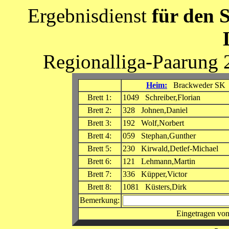
Ergebnisdienst
für den 
Regionalliga-Paarung 
Heim:
Brackweder SK
Brett 1:
1049 Schreiber,Florian
Brett 2:
328 Johnen,Daniel
Brett 3:
192 Wolf,Norbert
Brett 4:
059 Stephan,Gunther
Brett 5:
230 Kirwald,Detlef-Michael
Brett 6:
121 Lehmann,Martin
Brett 7:
336 Küpper,Victor
Brett 8:
1081 Küsters,Dirk
Bemerkung:
Eingetragen von