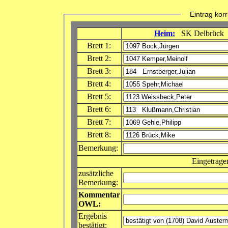
Eintrag korri
Heim:
SK Delbrück
Brett 1:
Brett 2:
Brett 3:
Brett 4:
Brett 5:
Brett 6:
Brett 7:
Brett 8:
Bemerkung:
Eingetrage
zusätzliche
Bemerkung:
Kommentar
OWL:
Ergebnis
bestätigt: