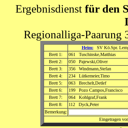
Ergebnisdienst
für den 
Regionalliga-Paarung 
Heim:
SV Kö.Spr. Lem
Brett 1:
061 Tuschinske,Matthias
Brett 2:
050 Pajewski,Oliver
Brett 3:
356 Windmann,Stefan
Brett 4:
234 Lütkemeier,Timo
Brett 5:
063 Brechelt,Detlef
Brett 6:
199 Pozo Campos,Francisco
Brett 7:
064 Kohlgraf,Frank
Brett 8:
112 Dyck,Peter
Bemerkung:
Eingetragen von