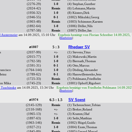
(2276-29)
1-0
(4) Stephan,Gunther
(2024-42)
Remis
(6) Lehmann,Martin
(1956-32)
1-0
(8) Küsters,Dirk
(1946-55)
0-1
(1002) Mikulski,Georg
(1903-48)
Remis
(1003) Schimmer,Karsten
(1892-64)
1-0
(1006) Döller,Nils
(1797-58)
Remis
(1007) Döller,Jan
 Austermeier
am 14.09.2025, 15:10 Uhr
Ergebnis bestätigt von Florian Schreiber 14.09.2025,
[
Bearbeiten
]
5 : 3
Rhedaer SV
⌀1807
s
(2037-99)
+:-
(1) Stevens,Titus
(2015-77)
1-0
(2) Makowski,Martin
(1792-58)
1-0
(3) Biernath,Thomas
(1591-31)
0-1
(4) Otto,Marcus
rancisco
(1764-144)
1-0
(5) Döding,Alexander
Heinz
(1789-62)
0-1
(6) Hanswillemenke,Jens
(1725-33)
Remis
(7) Pohlmann,Friedhelm
eon Mika
(1745-23)
Remis
(1001) Ophoff,Rigobert
s Tuschinske
am 14.09.2025, 15:34 Uhr
Ergebnis bestätigt von Friedhelm Pohlmann 14.09.202
[
Bearbeiten
]
6.5 : 1.5
SV Soest
⌀1974
(2145-129)
Remis
(1) Tscheuschner,Tobias
(2110-168)
+:-
(2) Breker,Roland
(1965-13)
+:-
(3) Kramm,Olaf
(1897-63)
1-0
(4) Seibt,Matthias
(1963-146)
Remis
(1002) Hügel,Guido
(1927-21)
1-0
(1004) Enste,Thomas
(1845-89)
Remis
(1005) Gerard,Marcel