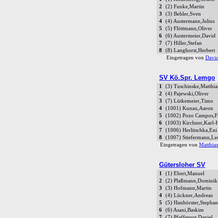
2
(2) Funke,Martin
3
(3) Behler,Sven
4
(4) Austermann,Julius
5
(5) Flöttmann,Oliver
6
(6) Austermeier,David
7
(7) Hiller,Stefan
8
(8) Langhorst,Herbert
Eingetragen von
David
SV Kö.Spr. Lemgo
1
(3) Tuschinske,Matthia
2
(4) Pajewski,Oliver
3
(7) Lütkemeier,Timo
4
(1001) Kunau,Aaron
5
(1002) Pozo Campos,F
6
(1003) Kirchner,Karl-
7
(1006) Herlitschka,Eni
8
(1007) Stiefermann,L
Eingetragen von
Matthia
Gütersloher SV
1
(1) Ebert,Manuel
2
(2) Plaßmann,Dominik
3
(3) Hofmann,Martin
4
(4) Lückner,Andreas
5
(5) Hanhörster,Stephan
6
(6) Asani,Baskim
7
(7) Pfaffenrot,Daniel