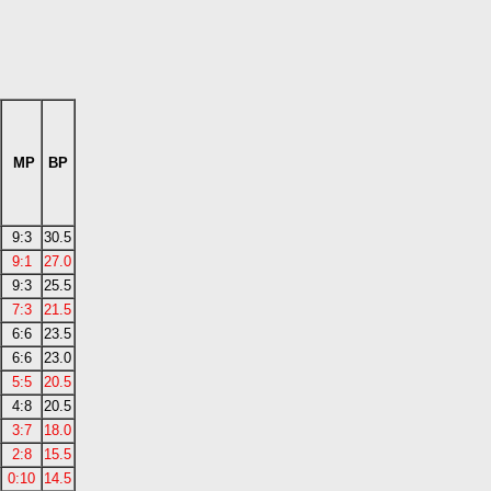
MP
BP
9:3
30.5
9:1
27.0
9:3
25.5
7:3
21.5
6:6
23.5
6:6
23.0
5:5
20.5
4:8
20.5
3:7
18.0
2:8
15.5
0:10
14.5