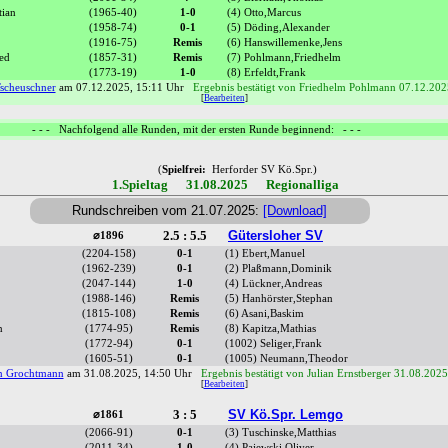
tian
(1965-40)
1-0
(4) Otto,Marcus
(1958-74)
0-1
(5) Döding,Alexander
(1916-75)
Remis
(6) Hanswillemenke,Jens
ed
(1857-31)
Remis
(7) Pohlmann,Friedhelm
(1773-19)
1-0
(8) Erfeldt,Frank
Tscheuschner
am 07.12.2025, 15:11 Uhr
Ergebnis bestätigt von Friedhelm Pohlmann 07.12.202
[
Bearbeiten
]
- - - Nachfolgend alle Runden, mit der ersten Runde beginnend: - - -
(
Spielfrei:
Herforder SV Kö.Spr.)
1.Spieltag 31.08.2025 Regionalliga
Rundschreiben vom 21.07.2025:
[Download]
2.5 : 5.5
Gütersloher SV
⌀1896
(2204-158)
0-1
(1) Ebert,Manuel
(1962-239)
0-1
(2) Plaßmann,Dominik
(2047-144)
1-0
(4) Lückner,Andreas
(1988-146)
Remis
(5) Hanhörster,Stephan
(1815-108)
Remis
(6) Asani,Baskim
n
(1774-95)
Remis
(8) Kapitza,Mathias
(1772-94)
0-1
(1002) Seliger,Frank
(1605-51)
0-1
(1005) Neumann,Theodor
n Grochtmann
am 31.08.2025, 14:50 Uhr
Ergebnis bestätigt von Julian Ernstberger 31.08.202
[
Bearbeiten
]
3 : 5
SV Kö.Spr. Lemgo
⌀1861
(2066-91)
0-1
(3) Tuschinske,Matthias
(2011-34)
1-0
(4) Pajewski,Oliver