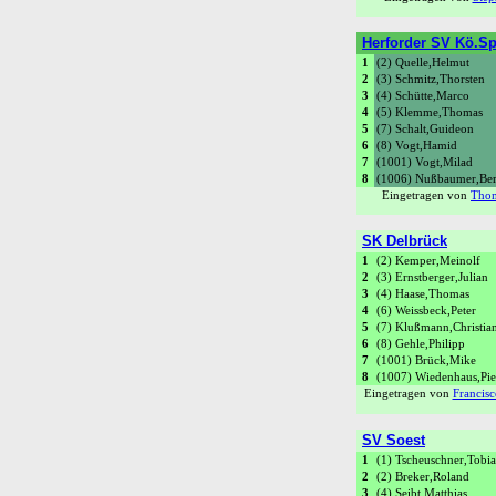
Herforder SV Kö.Sp
1
(2) Quelle,Helmut
2
(3) Schmitz,Thorsten
3
(4) Schütte,Marco
4
(5) Klemme,Thomas
5
(7) Schalt,Guideon
6
(8) Vogt,Hamid
7
(1001) Vogt,Milad
8
(1006) Nußbaumer,Be
Eingetragen von
Tho
SK Delbrück
1
(2) Kemper,Meinolf
2
(3) Ernstberger,Julian
3
(4) Haase,Thomas
4
(6) Weissbeck,Peter
5
(7) Klußmann,Christia
6
(8) Gehle,Philipp
7
(1001) Brück,Mike
8
(1007) Wiedenhaus,Pie
Eingetragen von
Francis
SV Soest
1
(1) Tscheuschner,Tobia
2
(2) Breker,Roland
3
(4) Seibt,Matthias