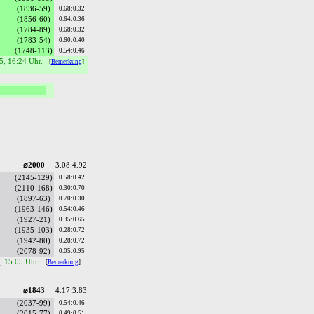
(1836-59)
0.68:0.32
(1856-60)
0.64:0.36
(1784-89)
0.68:0.32
(1783-54)
0.60:0.40
(1748-113)
0.54:0.46
5, 16:24 Uhr.
[
Bemerkung
]
⌀2000
3.08:4.92
(2145-129)
0.58:0.42
(2110-168)
0.30:0.70
(1897-63)
0.70:0.30
(1963-146)
0.54:0.46
(1927-21)
0.35:0.65
(1935-103)
0.28:0.72
(1942-80)
0.28:0.72
(2078-92)
0.05:0.95
5, 15:05 Uhr.
[
Bemerkung
]
⌀1843
4.17:3.83
(2037-99)
0.54:0.46
(2015-77)
0.49:0.51