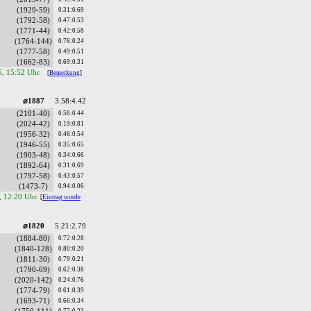
(1929-59)
0.31:0.69
(1792-58)
0.47:0.53
(1771-44)
0.42:0.58
(1764-144)
0.76:0.24
(1777-58)
0.49:0.51
(1662-83)
0.69:0.31
5, 15:52 Uhr.
[
Bemerkung
]
⌀1887
3.58:4.42
(2101-40)
0.56:0.44
(2024-42)
0.19:0.81
(1956-32)
0.46:0.54
(1946-55)
0.35:0.65
(1903-48)
0.34:0.66
(1892-64)
0.31:0.69
(1797-58)
0.43:0.57
(1473-7)
0.94:0.06
, 12:20 Uhr.
[
Eintrag wurde
⌀1820
5.21:2.79
(1884-80)
0.72:0.28
(1840-128)
0.80:0.20
(1811-30)
0.79:0.21
(1790-69)
0.62:0.38
(2020-142)
0.24:0.76
(1774-79)
0.61:0.39
(1693-71)
0.66:0.34