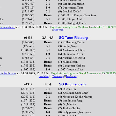
(1790-40)
0-1
(6) Windmann,Stefan
r
(1773-19)
1-0
(7) Lütkemeier,Timo
(1714-60)
0-1
(8) Brechelt,Detlef
(1966-56)
Remis
(1002) Pozo Campos,Francisco
uke
(1771-43)
0-1
(1005) Bürger,Axel
ann
(1799-70)
Remis
(1008) Kohlgraf,Frank
Tscheuschner
am 31.08.2025, 14:00 Uhr
Ergebnis bestätigt von Matthias Tuschinske 31.08.202
[
Bearbeiten
]
3.5 : 4.5
SG Turm Rietberg
⌀1859
(2145-66)
Remis
(1) Kollenberg,Cedric
(1775-7)
0-1
(3) Behler,Sven
(1931-108)
0-1
(4) Austermann,Julius
(1836-59)
1-0
(5) Flöttmann,Oliver
lm
(1783-54)
0-1
(6) Austermeier,David
(1748-113)
Remis
(7) Hiller,Stefan
t
(1749-203)
Remis
(8) Langhorst,Herbert
(1905-109)
1-0
(1005) Vögeler,Elias
elm Pohlmann
am 24.08.2025, 15:17 Uhr
Ergebnis bestätigt von David Austermeier 25.08.2025
bearbeitet
]
[
Bemerkung
] [
Bearbeiten
]
4 : 4
SG Kirchlengern
⌀1935
(2049-112)
0-1
(2) Dilger,Tim
(2079-114)
Remis
(3) Knollmann,Benjamin
(2040-111)
0-1
(4) Meyer zu Knolle,Marius
(1874-230)
Remis
(5) Windmann,Jörg
(1819-182)
Remis
(6) Ott,Mathias
(1851-73)
Remis
(7) Taubert,Tobias
(1808-72)
1-0
(8) Brüggemann,Jan Lucas