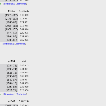
(1750-111)
0.77:0.23
r.
[
Bemerkung
] [
Bearbeiten
]
⌀1956
2.63:5.37
(1961-117)
0.41:0.59
(2179-133)
0.13:0.87
(1983-69)
0.29:0.71
(2029-118)
0.15:0.85
(1909-157)
0.40:0.60
(1975-50)
0.25:0.75
(1904-98)
0.35:0.65
(1709-86)
0.65:0.35
r.
[
Bemerkung
] [
Bearbeiten
]
⌀1794
4:4
(1754-75)
0.87:0.13
(1893-24)
0.49:0.51
(1826-11)
0.52:0.48
(1733-67)
0.61:0.39
(1840-57)
0.43:0.57
(1784-18)
0.45:0.55
(1795-83)
0.41:0.59
(1727-71)
0.22:0.78
r.
[
Bemerkung
] [
Bearbeiten
]
⌀1840
5.46:2.54
(2049-112)
0.57:0.43