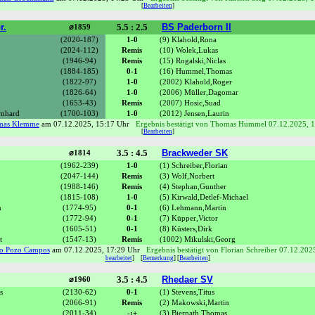
[
Bearbeiten
]
r.
5.5 : 2.5
BS Paderborn II
⌀1859
(2020-187)
1-0
(9) Klahold,Rona
(2024-112)
Remis
(10) Wolek,Lukas
(1946-94)
Remis
(15) Rogalski,Niclas
(1884-185)
0-1
(16) Hummel,Thomas
(1822-97)
1-0
(2002) Klahold,Roger
(1826-64)
1-0
(2006) Müller,Dagomar
(1653-43)
Remis
(2007) Hosic,Suad
rnhard
(1700-103)
1-0
(2012) Jensen,Laurin
mas Klemme
am 07.12.2025, 15:17 Uhr
Ergebnis bestätigt von Thomas Hummel 07.12.2025, 
[
Bearbeiten
]
3.5 : 4.5
Brackweder SK
⌀1814
(1962-239)
1-0
(1) Schreiber,Florian
(2047-144)
Remis
(3) Wolf,Norbert
(1988-146)
Remis
(4) Stephan,Gunther
(1815-108)
1-0
(5) Kirwald,Detlef-Michael
n
(1774-95)
0-1
(6) Lehmann,Martin
(1772-94)
0-1
(7) Küpper,Victor
(1605-51)
0-1
(8) Küsters,Dirk
t
(1547-13)
Remis
(1002) Mikulski,Georg
co Pozo Campos
am 07.12.2025, 17:29 Uhr
Ergebnis bestätigt von Florian Schreiber 07.12.202
bearbeitet
]
[
Bemerkung
] [
Bearbeiten
]
3.5 : 4.5
Rhedaer SV
⌀1960
s
(2130-62)
0-1
(1) Stevens,Titus
(2066-91)
Remis
(2) Makowski,Martin
(2011-34)
-:+
(3) Biernath,Thomas