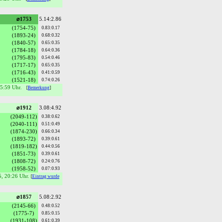
⌀1753
5.14:2.86
(1754-75)
0.83:0.17
(1893-24)
0.68:0.32
(1840-57)
0.65:0.35
(1784-18)
0.64:0.36
(1795-83)
0.54:0.46
(1717-17)
0.65:0.35
(1716-43)
0.41:0.59
(1521-18)
0.74:0.26
15:59 Uhr.
[
Bemerkung
]
⌀1912
3.08:4.92
(2049-112)
0.38:0.62
(2040-111)
0.51:0.49
(1874-230)
0.66:0.34
(1893-72)
0.39:0.61
(1819-182)
0.44:0.56
(1851-73)
0.39:0.61
(1808-72)
0.24:0.76
(1958-52)
0.07:0.93
5, 20:26 Uhr.
[
Eintrag wurde
⌀1857
5.08:2.92
(2145-66)
0.48:0.52
(1775-7)
0.85:0.15
(1931-108)
0.61:0.39