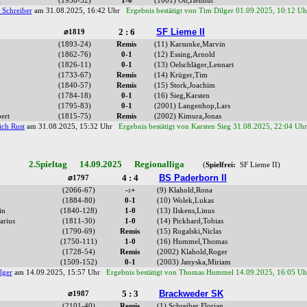
g
(1958-52)
1-0
(1001) Ott,Helmut
 Schreiber
am 31.08.2025, 16:42 Uhr
Ergebnis bestätigt von Tim Dilger 01.09.2025, 10:12 Uh
2 : 6
SF Lieme II
⌀1819
(1893-24)
Remis
(11) Karsunke,Marvin
(1862-76)
0-1
(12) Essing,Arnold
(1826-11)
0-1
(13) Oelschläger,Lennart
(1733-67)
Remis
(14) Krüger,Tim
(1840-57)
Remis
(15) Stork,Joachim
(1784-18)
0-1
(16) Sieg,Karsten
(1795-83)
0-1
(2001) Langenhop,Lars
ert
(1815-75)
Remis
(2002) Kimura,Jonas
ich Rust
am 31.08.2025, 15:32 Uhr
Ergebnis bestätigt von Karsten Sieg 31.08.2025, 22:04 Uh
2.Spieltag 14.09.2025 Regionalliga
(
Spielfrei:
SF Lieme II)
4 : 4
BS Paderborn II
⌀1797
(2066-67)
-:+
(9) Klahold,Rona
(1884-80)
0-1
(10) Wolek,Lukas
in
(1840-128)
1-0
(13) Ilskens,Linus
arius
(1811-30)
1-0
(14) Pickhard,Tobias
(1790-69)
Remis
(15) Rogalski,Niclas
(1750-111)
1-0
(16) Hummel,Thomas
(1728-54)
Remis
(2002) Klahold,Roger
(1509-152)
0-1
(2003) Janyska,Miriam
lger
am 14.09.2025, 15:57 Uhr
Ergebnis bestätigt von Thomas Hummel 14.09.2025, 16:05 Uh
5 : 3
Brackweder SK
⌀1987
(2101-40)
Remis
(1) Schreiber,Florian