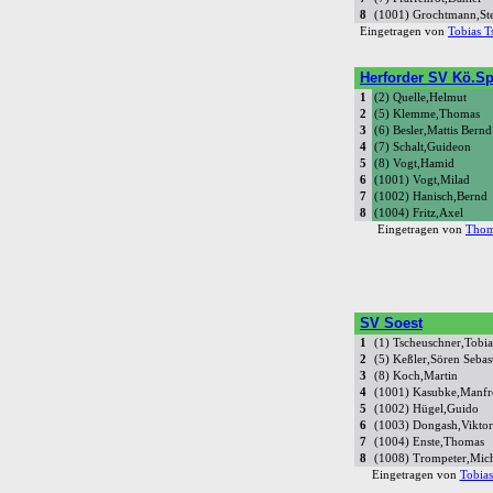
8
(1001) Grochtmann,St
Eingetragen von
Tobias T
Herforder SV Kö.Sp
1
(2) Quelle,Helmut
2
(5) Klemme,Thomas
3
(6) Besler,Mattis Bernd
4
(7) Schalt,Guideon
5
(8) Vogt,Hamid
6
(1001) Vogt,Milad
7
(1002) Hanisch,Bernd
8
(1004) Fritz,Axel
Eingetragen von
Thom
SV Soest
1
(1) Tscheuschner,Tobia
2
(5) Keßler,Sören Sebas
3
(8) Koch,Martin
4
(1001) Kasubke,Manfr
5
(1002) Hügel,Guido
6
(1003) Dongash,Viktor
7
(1004) Enste,Thomas
8
(1008) Trompeter,Mic
Eingetragen von
Tobias