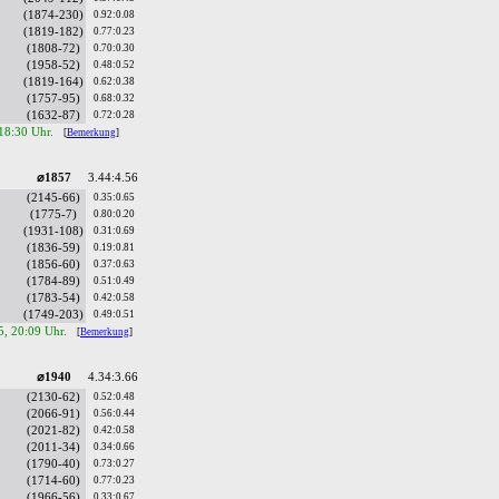
(1874-230)
0.92:0.08
(1819-182)
0.77:0.23
(1808-72)
0.70:0.30
(1958-52)
0.48:0.52
(1819-164)
0.62:0.38
(1757-95)
0.68:0.32
(1632-87)
0.72:0.28
 18:30 Uhr.
[
Bemerkung
]
⌀1857
3.44:4.56
(2145-66)
0.35:0.65
(1775-7)
0.80:0.20
(1931-108)
0.31:0.69
(1836-59)
0.19:0.81
(1856-60)
0.37:0.63
(1784-89)
0.51:0.49
(1783-54)
0.42:0.58
(1749-203)
0.49:0.51
5, 20:09 Uhr.
[
Bemerkung
]
⌀1940
4.34:3.66
(2130-62)
0.52:0.48
(2066-91)
0.56:0.44
(2021-82)
0.42:0.58
(2011-34)
0.34:0.66
(1790-40)
0.73:0.27
(1714-60)
0.77:0.23
(1966-56)
0.33:0.67