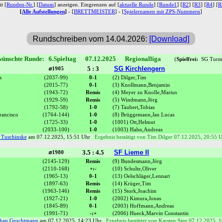
t [
Runden-Nr.
] [
Datum
] anzeigen. Eingrenzen auf [
aktuelle Runde
] [
Runde1
] [
R2
] [
R3
] [
R4
] [
R
[
Alle Aufstellungen
]
- [
BRETTMEISTER
] - [
Spielernamen mit ZPS-Nummern
]
Rundschreiben vom 14.04.2026:
[Download]
ünschte Runde: 6.Spieltag 07.12.2025 Regionalliga
(
Spielfrei:
SG Turm 
5 : 3
SG Kirchlengern
⌀1905
s
(2037-99)
0-1
(2) Dilger,Tim
(2015-77)
0-1
(3) Knollmann,Benjamin
(1943-72)
Remis
(4) Meyer zu Knolle,Marius
(1929-59)
Remis
(5) Windmann,Jörg
(1792-58)
1-0
(7) Taubert,Tobias
rancisco
(1764-144)
1-0
(8) Brüggemann,Jan Lucas
(1725-33)
1-0
(1001) Ott,Helmut
(2033-100)
1-0
(1003) Hahn,Andreas
 Tuschinske
am 07.12.2025, 15:51 Uhr
Ergebnis bestätigt von Tim Dilger 07.12.2025, 20:55 
3.5 : 4.5
SF Lieme II
⌀1980
(2145-129)
Remis
(9) Bundesmann,Jörg
(2110-168)
+:-
(10) Schulte,Oliver
(1965-13)
0-1
(13) Oelschläger,Lennart
(1897-63)
Remis
(14) Krüger,Tim
(1963-146)
Remis
(15) Stork,Joachim
(1927-21)
1-0
(2002) Kimura,Jonas
(1845-89)
0-1
(2003) Hoffmann,Andreas
(1991-71)
-:+
(2006) Hueck,Marvin Constantin
phan Grochtmann
am 07.12.2025, 14:23 Uhr
Ergebnis bestätigt von Karsten Sieg 07.12.2025, 