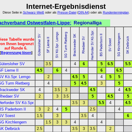
Internet-Ergebnisdienst
Diese Seite in
Schwarz-Weiß
oder als
Presse-Datei
(
DIN A4
) oder als
Rundenterminplan
.
chverband Ostwestfalen-Lippe:
Regionalliga
iese Tabelle wurde
von Ihnen begrenzt
auf Runde 6.
[
Begrenzung lösen
]
Gütersloher SV
3.5
4
6
5
6.5
5.5
SF Lieme II
4.5
6
4
6
6.5
SV Kö.Spr. Lemgo
2
4.5
5
4
5
5
SG Turm Rietberg
4
5
4.5
3
5
Brackweder SK
4
3.5
3
4.5
4
4.5
Rhedaer SV
2
3
3.5
5
4.5
5
Herforder SV Kö.Spr.
3.5
3
5.5
4
4.5
BS Paderborn II
3
2
4
5
2.5
4
SV Soest
1.5
3
3.5
4
6
SG Kirchlengern
1.5
3
3
4
4
SK Delbrück
2.5
3.5
3
3.5
2