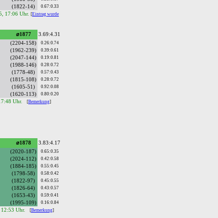
(1822-14)
0.67:0.33
5, 17:06 Uhr.
[
Eintrag wurde
⌀1877
3.69:4.31
(2204-158)
0.26:0.74
(1962-239)
0.39:0.61
(2047-144)
0.19:0.81
(1988-146)
0.28:0.72
(1778-48)
0.57:0.43
(1815-108)
0.28:0.72
(1605-51)
0.92:0.08
(1620-113)
0.80:0.20
 17:48 Uhr.
[
Bemerkung
]
⌀1878
3.83:4.17
(2020-187)
0.65:0.35
(2024-112)
0.42:0.58
(1884-185)
0.55:0.45
(1798-58)
0.58:0.42
(1822-97)
0.45:0.55
(1826-64)
0.43:0.57
(1653-43)
0.59:0.41
(1995-109)
0.16:0.84
 12:53 Uhr.
[
Bemerkung
]