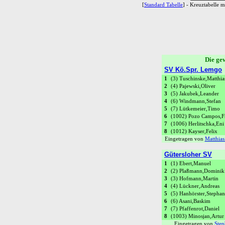
[
Standard Tabelle
] - Kreuztabelle mi
Die gew
SV Kö.Spr. Lemgo
1
(3) Tuschinske,Matthia
2
(4) Pajewski,Oliver
3
(5) Jakubek,Leander
4
(6) Windmann,Stefan
5
(7) Lütkemeier,Timo
6
(1002) Pozo Campos,F
7
(1006) Herlitschka,Eni
8
(1012) Kayser,Felix
Eingetragen von
Matthias
Gütersloher SV
1
(1) Ebert,Manuel
2
(2) Plaßmann,Dominik
3
(3) Hofmann,Martin
4
(4) Lückner,Andreas
5
(5) Hanhörster,Stephan
6
(6) Asani,Baskim
7
(7) Pfaffenrot,Daniel
8
(1003) Minosjan,Artur
Eingetragen von
Ste