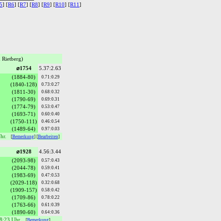
5
] [
R6
] [
R7
] [
R8
] [
R9
] [
R10
] [
R11
]
Rietberg)
⌀1754
5.37:2.63
(1884-80)
0.71:0.29
(1840-128)
0.73:0.27
(1811-30)
0.68:0.32
(1790-69)
0.69:0.31
(1774-79)
0.53:0.47
(1693-71)
0.60:0.40
(1750-111)
0.46:0.54
(1489-64)
0.97:0.03
Uhr.
[
Bemerkung
] [
Bearbeiten
]
⌀1928
4.56:3.44
(2093-98)
0.57:0.43
(2044-78)
0.59:0.41
(1983-69)
0.47:0.53
(2029-118)
0.32:0.68
(1909-157)
0.58:0.42
(1709-86)
0.78:0.22
(1763-66)
0.61:0.39
(1890-60)
0.64:0.36
18:23 Uhr.
[
Bemerkung
]