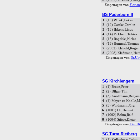
8
(1002) Mikulski,Geor
Eingetragen von
Florian
BS Paderborn II
1
(10) Wolek,Lukas
2
(12) Gatzke,Carolin
3
(13) Ilskens,Linus
4
(14) Pickhard,Tobias
5
(15) Rogalski,Niclas
6
(16) Hummel,Thomas
7
(2002) Klahold,Roger
8
(2008) Klaßmann,Herb
Eingetragen von
Dr.Ulr
SG Kirchlengern
1
(1) Braun,Peter
2
(2) Dilger,Tim
3
(3) Knollmann,Benjam
4
(4) Meyer zu Knolle,M
5
(5) Windmann,Jörg
6
(1001) Ott,Helmut
7
(1002) Bohm,Ralf
8
(1004) Stüwe,Dieter
Eingetragen von
Tim Di
SG Turm Rietberg
1
(1) Kollenberg,Cedric