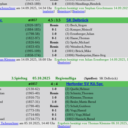
ephan
(1943-189)
1-0
(1010) Hündlings,Hendrik
scheuschner
am 14.09.2025, 14:34 Uhr
Ergebnis bestätigt von Stephan Grochtmann 14.09.202
bearbeitet
]
[
Bemerkung
] [
Bearbeiten
]
r.
4.5 : 3.5
SK Delbrück
⌀1857
(2020-187)
Remis
(1) Bock,Jürgen
(1884-185)
0-1
(2) Kemper,Meinolf
(1798-58)
1-0
(3) Ernstberger,Julian
(1822-97)
0-1
(4) Haase,Thomas
(1826-64)
Remis
(5) Spehr,Michael
(1653-43)
Remis
(6) Weissbeck,Peter
(1995-109)
1-0
(1001) Brück,Mike
(1858-174)
1-0
(1006) Niederprüm,Hans-Jörg
as Klemme
am 14.09.2025, 16:00 Uhr
Ergebnis bestätigt von Julian Ernstberger 14.09.2025,
[
Bearbeiten
]
3.Spieltag 05.10.2025 Regionalliga
(
Spielfrei:
SK Delbrück)
4 : 4
Herforder SV Kö.Spr.
⌀1857
s
(2130-62)
1-0
(2) Quelle,Helmut
tian
(1965-40)
Remis
(3) Schmitz,Thorsten
(1916-75)
1-0
(5) Klemme,Thomas
ed
(1857-31)
1-0
(6) Besler,Mattis Bernd
(1790-40)
Remis
(7) Schalt,Guideon
(1773-19)
0-1
(8) Vogt,Hamid
(1714-60)
0-1
(1001) Vogt,Milad
hael
(1714-77)
0-1
(1002) Hanisch,Bernd
 Tscheuschner
am 05.10.2025, 14:40 Uhr
Ergebnis bestätigt von Thomas Klemme 06.10.2025,
[
Bearbeiten
]