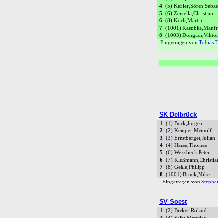
4
(5) Keßler,Sören Sebas
5
(6) Zemella,Christian
6
(8) Koch,Martin
7
(1001) Kasubke,Manfr
8
(1003) Dongash,Viktor
Eingetragen von
Tobias 
SK Delbrück
1
(1) Bock,Jürgen
2
(2) Kemper,Meinolf
3
(3) Ernstberger,Julian
4
(4) Haase,Thomas
5
(6) Weissbeck,Peter
6
(7) Klußmann,Christia
7
(8) Gehle,Philipp
8
(1001) Brück,Mike
Eingetragen von
Stepha
SV Soest
1
(2) Breker,Roland
2
(4) Seibt,Matthias