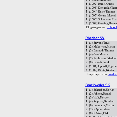
3
(1002) Hügel,Guido
4
(1003) Dongash,Vikto
5
(1004) Enste,Thomas
6
(1005) Gerard,Marcel
7
(1006) Schiemann,Ha
8
(1007) Greving,Herm
Eingetragen von
Tobias 
Rhedaer SV
1
(1) Stevens,Titus
2
(2) Makowski,Martin
3
(3) Biernath,Thomas
4
(4) Otto,Marcus
5
(7) Pohlmann,Friedhe
6
(8) Erfeldt,Frank
7
(1001) Ophoff,Rigober
8
(1002) Bünte,Kirsten
Eingetragen von
Friedh
Brackweder SK
1
(1) Schreiber,Florian
2
(2) Johnen,Daniel
3
(3) Wolf,Norbert
4
(4) Stephan,Gunther
5
(6) Lehmann,Martin
6
(7) Küpper,Victor
7
(8) Küsters,Dirk