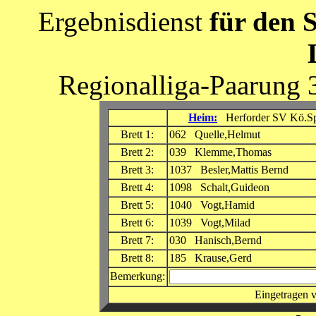
Ergebnisdienst
für den 
Regionalliga-Paarung 
Heim:
Herforder SV Kö.Sp
Brett 1:
062 Quelle,Helmut
Brett 2:
039 Klemme,Thomas
Brett 3:
1037 Besler,Mattis Bernd
Brett 4:
1098 Schalt,Guideon
Brett 5:
1040 Vogt,Hamid
Brett 6:
1039 Vogt,Milad
Brett 7:
030 Hanisch,Bernd
Brett 8:
185 Krause,Gerd
Bemerkung:
Eingetragen 