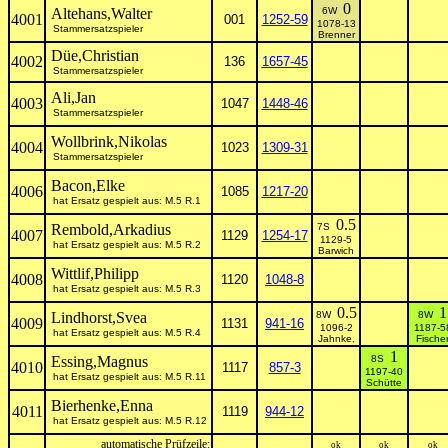
0
Altehans,Walter
6W
4001
001
1252-59
1078-13
Stammersatzspieler
Brenner
Düe,Christian
4002
136
1657-45
Stammersatzspieler
Ali,Jan
4003
1047
1448-46
Stammersatzspieler
Wollbrink,Nikolas
4004
1023
1309-31
Stammersatzspieler
Bacon,Elke
4006
1085
1217-20
hat Ersatz gespielt aus: M.5 R.1
0.5
Rembold,Arkadius
7S
4007
1129
1254-17
1129-5
hat Ersatz gespielt aus: M.5 R.2
Barwich
Wittlif,Philipp
4008
1120
1048-8
hat Ersatz gespielt aus: M.5 R.3
0.5
1
Lindhorst,Svea
8W
8W
4009
1131
941-16
1096-2
1187-5
hat Ersatz gespielt aus: M.5 R.4
Jahnke,
Fische
1
Essing,Magnus
8S
4010
1117
857-3
1197-40
hat Ersatz gespielt aus: M.5 R.11
Schütte
Bierhenke,Enna
4011
1119
944-12
hat Ersatz gespielt aus: M.5 R.12
automatische Prüfzeile:
ok
ok
ok