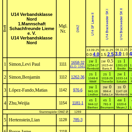
U14 Verbandsklasse
Nord
1.Mannschaft
Mgl.
Schachfreunde Lieme
Nr.
e. V.
U14 Verbandsklasse
Nord
08.11.25
2
13.09.25
08.11.25
3.0
4
4.0
2.5
:1.0
0.0:
1.5:
1
0.5
1
1W
1W
1S
1658-32
1
Simon,Levi Paul
1111
1254-17
1615-44
1261-20
1
ELO: 1561
Rembold
Bartz,K
Breitkr
N
1
1
1
2S
2S
2W
2
Simon,Benjamin
1112
1262-36
1048-8
1018-29
1033-14
1
Wittlif
Theveße
Szkalsk
1
0
0
3W
3W
3S
3
López-Fando,Matias
1142
976-6
941-16
994-4
1147-18
Lindhor
Saka,Le
Monkenb
H
1
1
1
4S
4S
4W
4
Zhu,Weijia
1154
1181-1
944-12
781-3
1020-6
Bierhen
Beumann
Meyer,J
L
Stammspieler DWZ Ø:
1269
5
Hertenstein,Lian
1128
785-3
6
Busse,Jarne
1118