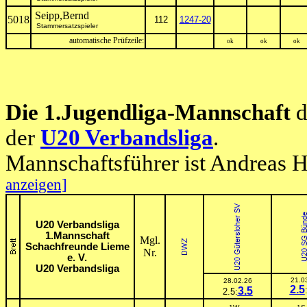
Seipp,Bernd
5018
112
1247-20
Stammersatzspieler
automatische Prüfzeile:
ok
ok
ok
Die 1.Jugendliga-Mannschaft
d
der
U20 Verbandsliga
.
Mannschaftsführer ist Andreas 
anzeigen]
U20 Verbandsliga
1.Mannschaft
Mgl.
Schachfreunde Lieme
Nr.
e. V.
U20 Verbandsliga
21.0
28.02.26
2.5
3.5
2.5:
-