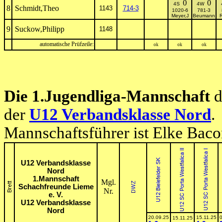
0
0
4S
4W
8
Schmidt,Theo
1143
714-3
1020-6
781-3
Meyer,J
Beumann
R
9
Suckow,Philipp
1148
automatische Prüfzeile:
ok
ok
ok
Die 1.Jugendliga-Mannschaft
d
der
U12 Verbandsklasse Nord
.
Mannschaftsführer ist Elke Bac
U12 Verbandsklasse
Nord
1.Mannschaft
Mgl.
Schachfreunde Lieme
Nr.
e. V.
U12 Verbandsklasse
Nord
20.09.25
15.11.25
15.11.25