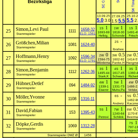
Bezirksliga
13.09.25
25.10.
27.09.25
5.0
5.5
:3.0
5.5
:2
1.5:
1
1
1
Simon,Levi Paul
1S
1W
1S
1658-32
25
1111
1693-69
1818-30
1491-4
ELO: 1561
Stammspieler
Helbig,
Schonde
Fritsch
-
Größchen,Milian
2S
26
1081
1624-40
Stammspieler
Ibrahee
0
0.5
0.
Hoffmann,Henry
2W
3W
2W
1596-34
27
1092
1594-75
1602-92
1414-5
ELO: 1791
Stammspieler
Wördema
Panke,H
Hangm
1
1
1
Simon,Benjamin
3S
4S
3S
28
1112
1262-36
1495-44
1617-45
1360-
Stammspieler
Stark,K
Schwarz
Richer
1
1
0
Hübner,Detlef
4W
5W
4W
29
094
1484-92
1339-1
1331-73
1486-2
Stammspieler
Eisentr
Muhs,Pa
Velske
-
0.
Möller,Yvonne
6S
5S
30
1108
1316-11
1462-9
Stammspieler
Andretz
Kaczma
1
1
0.
David,Fabian
5S
7W
6W
31
153
1395-43
1240-64
1170-8
Stammspieler
Petrovi
Schlink
Beerma
1
Döpke,Gerdis
7S
32
1069
1312-28
797-1
Stammspieler
Hajesc
Stammspieler DWZ Ø:
1456