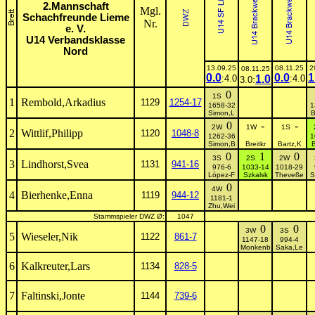
2.Mannschaft
Mgl.
Schachfreunde Lieme
Nr.
e. V.
U14 Verbandsklasse
Nord
13.09.25
08.11.25
2
08.11.25
0.0
0.0
1
:4.0
1.0
:4.0
3.0:
0
1S
1
Rembold,Arkadius
1129
1254-17
1658-32
1
Simon,L
B
0
-
-
2W
1W
1S
2
Wittlif,Philipp
1120
1048-8
1262-36
1
Simon,B
Breitkr
Bartz,K
B
0
1
0
3S
2S
2W
3
Lindhorst,Svea
1131
941-16
976-6
1033-14
1018-29
López-F
Szkalsk
Theveße
S
0
4W
4
Bierhenke,Enna
1119
944-12
1181-1
Zhu,Wei
Stammspieler DWZ Ø:
1047
0
0
3W
3S
5
Wieseler,Nik
1122
861-7
1147-18
994-4
Monkenb
Saka,Le
6
Kalkreuter,Lars
1134
828-5
7
Faltinski,Jonte
1144
739-6