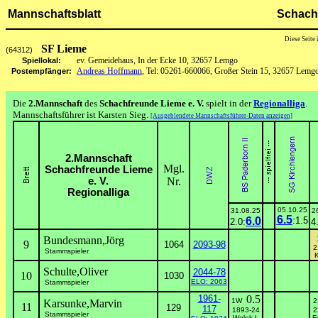
Mannschaftsblatt
Schachf
Diese Seite
SF Lieme
(64312)
ev. Gemeidehaus, In der Ecke 10, 32657 Lemgo
Spiellokal:
Andreas Hoffmann
, Tel: 05261-660066, Großer Stein 15, 32657 Lemg
Postempfänger:
Die
2.Mannschaft
des
Schachfreunde Lieme e. V.
spielt in der
Regionalliga
.
Mannschaftsführer ist Karsten Sieg.
[Ausgeblendete Mannschaftsführer-Daten anzeigen]
2.Mannschaft
Mgl.
Schachfreunde Lieme
e. V.
Nr.
Regionalliga
05.10.25
31.08.25
2
6.5
6.0
:1.5
2.0:
4
Bundesmann,Jörg
9
1064
2093-98
2
Stammspieler
K
Schulte,Oliver
2044-78
10
1030
ELO: 2063
Stammspieler
1961-
0.5
1W
Karsunke,Marvin
11
129
117
1893-24
2
Stammspieler
Wolek,L
F