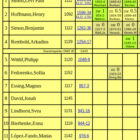
1
Simon,Levi Paul
1111
1502-6
1688-62
1666-40
ELO: 1561
Heizman
Burban,
Becker,
1
0.5
0.5
2W
2S
2W
1596-34
2
Hoffmann,Henry
1092
954-2
1604-59
1699-49
ELO: 1791
Nidenz,
Burban,
Kleine,
0
0
0
3S
3W
3S
3
Simon,Benjamin
1112
1262-36
1027-5
1670-51
1586-26
Wall,Ja
Vesszö,
Wolek,M
1
4W
4
Rembold,Arkadius
1129
1254-17
1185-13
Irkilme
Stammspieler DWZ Ø:
1443
5
Wittlif,Philipp
1120
1048-8
0
4S
6
Fedorenko,Sofiia
1152
1303-22
Dong,Be
7
Essing,Magnus
1117
857-3
8
David,Jonah
1145
9
Lindhorst,Svea
1131
941-16
10
Bierhenke,Enna
1119
944-12
11
López-Fando,Matias
1142
976-6