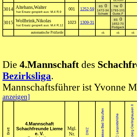
Tschorn
0
0
Altehans,Walter
8S
7W
3014
001
1252-59
1472-34
1793-101
hat Ersatz gespielt aus: M.4 R.9
Schwitt
Gutte,F
0
Wollbrink,Nikolas
8S
3015
1023
1309-31
1652-70
hat Ersatz gespielt aus: M.4 R.12
Podgack
automatische Prüfzeile:
ok
ok
ok
Die
4.Mannschaft
des
Schachfr
Bezirksliga
.
Mannschaftsführer ist Yvonne M
anzeigen]
4.Mannschaft
Mgl.
Schachfreunde Lieme
e. V.
Nr.