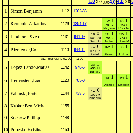
1.0
4.0
:3.0
4.0
:0.0
0.0:
1
Simon,Benjamin
1112
1262-36
1
1
1W
1S
2
Rembold,Arkadius
1129
1254-17
781-7
854-1
Plagema
Ruck,Ni
0
1
1
1S
2S
2W
3
Lindhorst,Svea
1131
941-16
1400-20
755-2
773-1
Groß,Jo
Müller,
Thies,M
0
1
1
2W
3W
3S
4
Bierhenke,Enna
1119
944-12
1151-16
Kartal,
Alsaied
Löll,Jo
Stammspieler DWZ Ø:
1100
1
3S
5
López-Fando,Matias
1142
976-6
950-14
Buxel,L
1
1
4S
4W
6
Hertenstein,Lian
1128
785-3
Alsaied
Magiera
0
4W
7
Faltinski,Jonte
1144
739-6
1066-9
Kinderm
8
Kröker,Ben Micha
1155
9
Suckow,Philipp
1148
10
Popesku,Kristina
1153