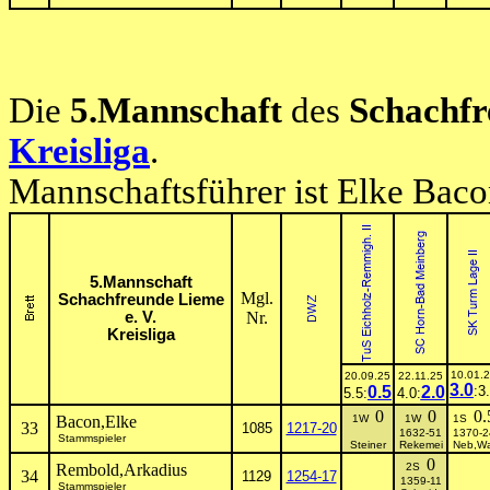
Die
5.Mannschaft
des
Schachfr
Kreisliga
.
Mannschaftsführer ist Elke Bac
5.Mannschaft
Mgl.
Schachfreunde Lieme
e. V.
Nr.
Kreisliga
10.01.
20.09.25
22.11.25
3.0
0.5
2.0
:3
5.5:
4.0:
0
0
0.
Bacon,Elke
1W
1W
1S
33
1085
1217-20
1632-51
1370-2
Stammspieler
Steiner
Rekemei
Neb,Wa
0
Rembold,Arkadius
2S
34
1129
1254-17
1359-11
Stammspieler