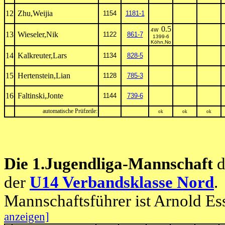
12
Zhu,Weijia
1154
1181-1
0.5
4W
13
Wieseler,Nik
1122
861-7
1399-6
Köhn,No
14
Kalkreuter,Lars
1134
828-5
15
Hertenstein,Lian
1128
785-3
16
Faltinski,Jonte
1144
739-6
automatische Prüfzeile:
ok
ok
ok
Die 1.Jugendliga-Mannschaft
d
der
U14 Verbandsklasse Nord
.
Mannschaftsführer ist Arnold Es
anzeigen]