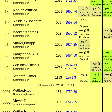
17
1028
1711-33
1831-167
1791-2
Stammspieler
Laurenz
Adam,
0
0
Köhler,Wilfried
1W
2S
2W
18
1091
1693-74
1829-183
1694-18
1674-
Stammspieler
Hufendi
Bennink
Köhne
-
Nasdalak,Joachim
2S
19
083
1597-54
Stammspieler
Ortpaul
0.5
0
Becker,Andreas
3W
3S
20
002
1558-82
1859-86
1647-
Stammspieler
Prochno
Isaak,
0
Müller,Philipp
4S
21
1088
1624-25
1833-250
Stammspieler
Henkeme
0.5
Langenhop,Nils
5W
4W
22
120
1494-80
1643-110
1574-1
Stammspieler
Diele,R
Haring
0
1
Zelesinski,Justus
3W
5S
1507-13
23
1073
1793-86
1651-1
ELO: 1699
Stammspieler
Kühne,T
Wuttke
+
1
Schäfer,Daniel
6S
4S
6W
24
1133
1571-3
1705-35
1152-
Stammspieler
Geisler
Makovei
Schütt
Stammspieler DWZ Ø:
1594
Wittke,Rico
3001
134
1752-86
Stammersatzspieler
Meyer,Henning
3002
087
1798-55
Stammersatzspieler
Wittke,Rüdiger