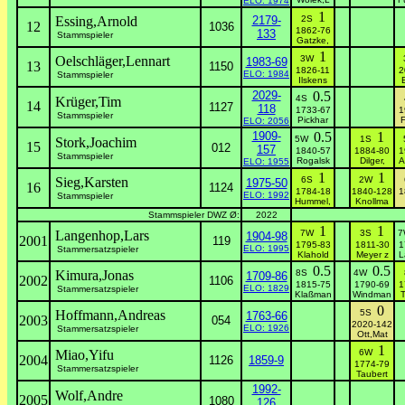
ELO: 1974
1
Essing,Arnold
2179-
2S
12
1036
1862-76
133
Stammspieler
Gatzke,
1
Oelschläger,Lennart
3W
1983-69
13
1150
1826-11
2
ELO: 1984
Stammspieler
Ilskens
2029-
0.5
4S
Krüger,Tim
14
1127
118
1733-67
1
Stammspieler
Pickhar
F
ELO: 2056
1909-
0.5
1
5W
1S
Stork,Joachim
15
012
157
1840-57
1884-80
1
Stammspieler
Rogalsk
Dilger,
A
ELO: 1955
1
1
Sieg,Karsten
6S
2W
1975-50
16
1124
1784-18
1840-128
1
ELO: 1992
Stammspieler
Hummel,
Knollma
Stammspieler DWZ Ø:
2022
1
1
Langenhop,Lars
7W
3S
1904-98
2001
119
1795-83
1811-30
1
ELO: 1995
Stammersatzspieler
Klahold
Meyer z
L
0.5
0.5
Kimura,Jonas
8S
4W
1709-86
2002
1106
1815-75
1790-69
1
ELO: 1829
Stammersatzspieler
Klaßman
Windman
T
0
Hoffmann,Andreas
5S
1763-66
2003
054
2020-142
ELO: 1926
Stammersatzspieler
Ott,Mat
1
Miao,Yifu
6W
2004
1126
1859-9
1774-79
Stammersatzspieler
Taubert
1992-
Wolf,Andre
2005
1080
126