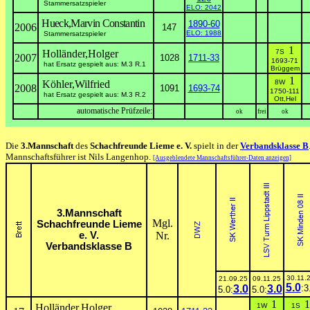
Stammersatzspieler
ELO: 2042
Hueck,Marvin Constantin
1890-60
2006
147
ELO: 1988
Stammersatzspieler
1
Holländer,Holger
7S
2007
1028
1711-33
1693-71
hat Ersatz gespielt aus: M.3 R.1
Brüggem
1
Köhler,Wilfried
8W
2008
1091
1693-74
1750-111
hat Ersatz gespielt aus: M.3 R.2
Ott,Hel
automatische Prüfzeile:
ok
frei
ok
Die
3.Mannschaft
des
Schachfreunde Lieme e. V.
spielt in der
Verbandsklasse B
Mannschaftsführer ist Nils Langenhop.
[Ausgeblendete Mannschaftsführer-Daten anzeigen]
3.Mannschaft
Mgl.
Schachfreunde Lieme
e. V.
Nr.
Verbandsklasse B
30.11.
21.09.25
09.11.25
5.0
3.0
3.0
:3
5.0:
5.0:
1
1
Holländer,Holger
1W
1S