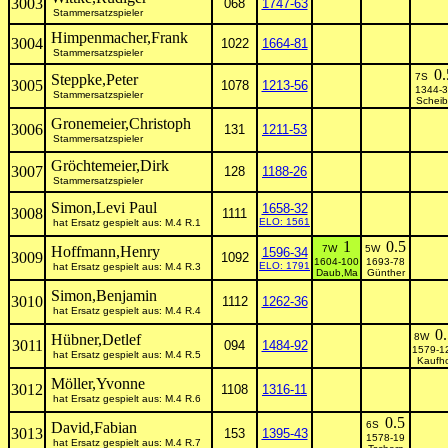
3003
068
1747-63
Stammersatzspieler
Himpenmacher,Frank
3004
1022
1664-81
Stammersatzspieler
0.
Steppke,Peter
7S
3005
1078
1213-56
1344-
Stammersatzspieler
Schei
Gronemeier,Christoph
3006
131
1211-53
Stammersatzspieler
Gröchtemeier,Dirk
3007
128
1188-26
Stammersatzspieler
Simon,Levi Paul
1658-32
3008
1111
ELO: 1561
hat Ersatz gespielt aus: M.4 R.1
1
0.5
Hoffmann,Henry
7W
5W
1596-34
3009
1092
1604-100
1693-78
ELO: 1791
hat Ersatz gespielt aus: M.4 R.3
Daub,Ma
Günther
Simon,Benjamin
3010
1112
1262-36
hat Ersatz gespielt aus: M.4 R.4
0
Hübner,Detlef
8W
3011
094
1484-92
1579-1
hat Ersatz gespielt aus: M.4 R.5
Kaufho
Möller,Yvonne
3012
1108
1316-11
hat Ersatz gespielt aus: M.4 R.6
0.5
David,Fabian
6S
3013
153
1395-43
1578-19
hat Ersatz gespielt aus: M.4 R.7