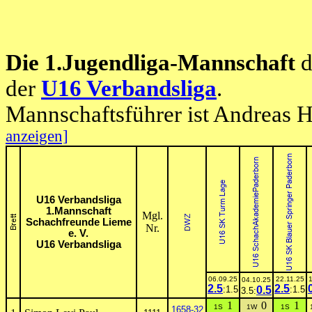
Die 1.Jugendliga-Mannschaft
d
der
U16 Verbandsliga
.
Mannschaftsführer ist Andreas 
anzeigen]
U16 Verbandsliga
1.Mannschaft
Mgl.
Schachfreunde Lieme
Nr.
e. V.
U16 Verbandsliga
06.09.25
22.11.25
04.10.25
2.5
2.5
:1.5
0.5
:1.5
3.5:
1
0
1
1S
1W
1S
1658-32