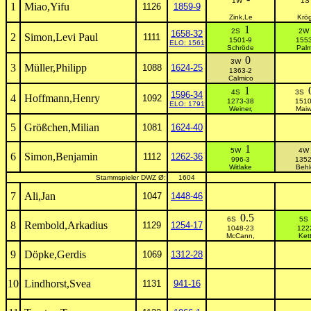
1W
1
1
Miao,Yifu
1126
1859-9
Zink,Le
Krög
1
2S
2
1658-32
2
Simon,Levi Paul
1111
1501-9
1553
ELO: 1561
Schröde
Palm
0
3W
3
Müller,Philipp
1088
1624-25
1363-2
Calmico
1
4S
3S
1596-34
4
Hoffmann,Henry
1092
1273-38
1510
ELO: 1791
Weiner,
Maiw
5
Größchen,Milian
1081
1624-40
1
5W
4
6
Simon,Benjamin
1112
1262-36
996-3
1352
Witlake
Behl
Stammspieler DWZ Ø:
1604
7
Ali,Jan
1047
1448-46
0.5
6S
5
8
Rembold,Arkadius
1129
1254-17
1048-23
122
McCann,
Kett
9
Döpke,Gerdis
1069
1312-28
10
Lindhorst,Svea
1131
941-16