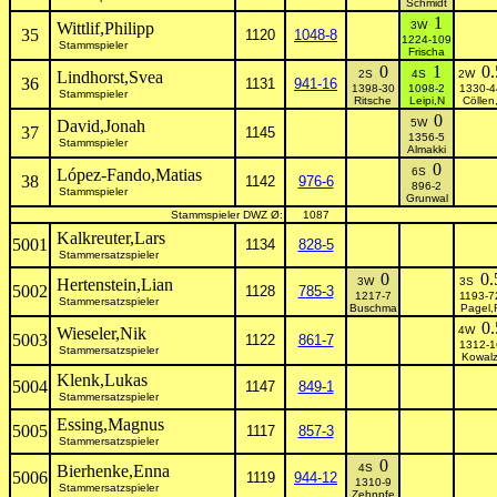
Schmidt
1
Wittlif,Philipp
3W
35
1120
1048-8
1224-109
Stammspieler
Frischa
0
1
0.
Lindhorst,Svea
2S
4S
2W
36
1131
941-16
1398-30
1098-2
1330-4
Stammspieler
Ritsche
Leipi,N
Cöllen
0
David,Jonah
5W
37
1145
1356-5
Stammspieler
Almakki
0
López-Fando,Matias
6S
38
1142
976-6
896-2
Stammspieler
Grunwal
Stammspieler DWZ Ø:
1087
Kalkreuter,Lars
5001
1134
828-5
Stammersatzspieler
0
0.
Hertenstein,Lian
3W
3S
5002
1128
785-3
1217-7
1193-7
Stammersatzspieler
Buschma
Pagel,
0.
Wieseler,Nik
4W
5003
1122
861-7
1312-1
Stammersatzspieler
Kowalz
Klenk,Lukas
5004
1147
849-1
Stammersatzspieler
Essing,Magnus
5005
1117
857-3
Stammersatzspieler
0
Bierhenke,Enna
4S
5006
1119
944-12
1310-9
Stammersatzspieler
Zehnpfe