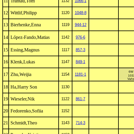
11
Trantau,Tom
1132
1066-1
12
Wittlif,Philipp
1120
1048-8
13
Bierhenke,Enna
1119
944-12
14
López-Fando,Matias
1142
976-6
15
Essing,Magnus
1117
857-3
16
Klenk,Lukas
1147
849-1
6
17
Zhu,Weijia
1154
1181-1
103
Vahs
18
Ha,Harry Son
1130
19
Wieseler,Nik
1122
861-7
20
Fedorenko,Sofiia
1152
21
Schmidt,Theo
1143
714-3