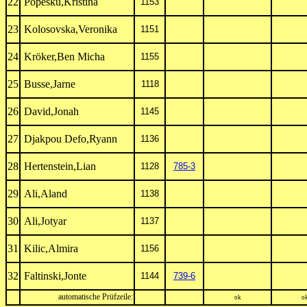
22
Popesku,Kristina
1153
23
Kolosovska,Veronika
1151
24
Kröker,Ben Micha
1155
25
Busse,Jarne
1118
26
David,Jonah
1145
27
Djakpou Defo,Ryann
1136
28
Hertenstein,Lian
1128
785-3
29
Ali,Aland
1138
30
Ali,Jotyar
1137
31
Kilic,Almira
1156
32
Faltinski,Jonte
1144
739-6
automatische Prüfzeile:
ok
o