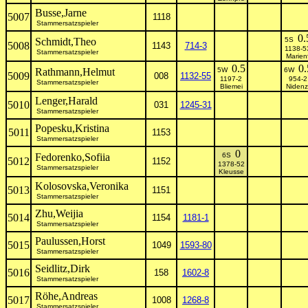
Busse,Jarne
5007
1118
Stammersatzspieler
0.
Schmidt,Theo
5S
5008
1143
714-3
1138-5
Stammersatzspieler
Marien
0.5
0.
Rathmann,Helmut
5W
6W
5009
008
1132-55
1197-2
954-2
Stammersatzspieler
Bliemei
Nidenz
Lenger,Harald
5010
031
1245-31
Stammersatzspieler
Popesku,Kristina
5011
1153
Stammersatzspieler
0
Fedorenko,Sofiia
6S
5012
1152
1378-52
Stammersatzspieler
Kleusse
Kolosovska,Veronika
5013
1151
Stammersatzspieler
Zhu,Weijia
5014
1154
1181-1
Stammersatzspieler
Paulussen,Horst
5015
1049
1593-80
Stammersatzspieler
Seidlitz,Dirk
5016
158
1602-8
Stammersatzspieler
Röhe,Andreas
5017
1008
1268-8
Stammersatzspieler