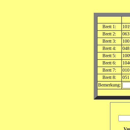
Brett 1:
101
Brett 2:
063
Brett 3:
100
Brett 4:
048
Brett 5:
100
Brett 6:
104
Brett 7:
010
Brett 8:
051
Bemerkung:
Vo