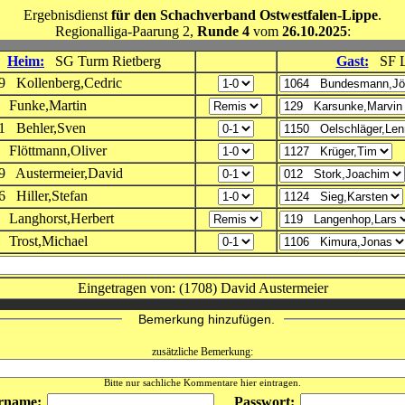
Ergebnisdienst
für den Schachverband Ostwestfalen-Lippe
.
Regionalliga-Paarung 2,
Runde 4
vom
26.10.2025
:
Heim:
SG Turm Rietberg
Gast:
SF L
9 Kollenberg,Cedric
 Funke,Martin
1 Behler,Sven
 Flöttmann,Oliver
9 Austermeier,David
6 Hiller,Stefan
 Langhorst,Herbert
 Trost,Michael
Eingetragen von: (1708) David Austermeier
Bemerkung hinzufügen.
zusätzliche Bemerkung:
Bitte nur sachliche Kommentare hier eintragen.
rname:
Passwort: