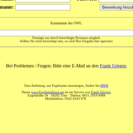
hname:
Kommentar des OWL:
Einträge nur durch berechtigte Personen möglich.
Sollten Sie nicht berechtigt sein, so wird Ihre Eingabe hier ignoriert.
Bei Problemen / Fragen: Bitte eine E-Mail an den
Frank Görgen
.
Eine Anleitung, um Ergebnisse einzutragen, finden Sie
HIER
.
Dieser
www.Ergebnisdienst.net
ist ein Service von
Frank Görgen
,
Engelstraße 54 54292 Trier Telefon: 0651 2019 6468
Mobiltelefon: 0162 6543 978