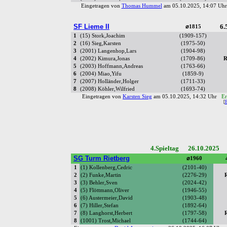
Eingetragen von
Thomas Hummel
am 05.10.2025, 14:07 U
SF Lieme II
6.
⌀1815
1
(15) Stork,Joachim
(1909-157)
2
(16) Sieg,Karsten
(1975-50)
3
(2001) Langenhop,Lars
(1904-98)
4
(2002) Kimura,Jonas
(1709-86)
R
5
(2003) Hoffmann,Andreas
(1763-66)
6
(2004) Miao,Yifu
(1859-9)
7
(2007) Holländer,Holger
(1711-33)
8
(2008) Köhler,Wilfried
(1693-74)
Eingetragen von
Karsten Sieg
am 05.10.2025, 14:32 Uhr
Er
[
4.Spieltag 26.10.2025 
SG Turm Rietberg
⌀1960
1
(1) Kollenberg,Cedric
(2101-40)
2
(2) Funke,Martin
(2276-29)
3
(3) Behler,Sven
(2024-42)
4
(5) Flöttmann,Oliver
(1946-55)
5
(6) Austermeier,David
(1903-48)
6
(7) Hiller,Stefan
(1892-64)
7
(8) Langhorst,Herbert
(1797-58)
8
(1001) Trost,Michael
(1744-64)