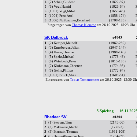
4
(7) Schalt,Guideon
(1822-97)
5
(8) Vogt,Hamid
(1826-64)
6
(1001) Vogt,Milad
(1653-43)
7
(1004) Fritz,Axel
(1858-174)
8
(1006) Nußbaumer,Bernhard
(1700-103)
Eingetragen von
Thomas Klemme
am 26.10.2025, 15:23 Uh
SK Delbrück
⌀1843
1
(2) Kemper,Meinolf
(1962-239)
2
(3) Ernstberger,Julian
(2047-144)
3
(4) Haase,Thomas
(1988-146)
4
(5) Spehr,Michael
(1778-48)
5
(6) Weissbeck,Peter
(1815-108)
6
(7) Klußmann,Christian
(1774-95)
7
(8) Gehle,Philipp
(1772-94)
8
(1001) Brück,Mike
(1605-51)
Eingetragen von
Tobias Tscheuschner
am 26.10.2025, 13:30 
5.Spieltag 16.11.202
Rhedaer SV
⌀1804
1
(1) Stevens,Titus
(2145-66)
2
(2) Makowski,Martin
(1775-7)
3
(3) Biernath,Thomas
(1931-108)
4
(6) Hanswillemenke,Jens
(1784-89)