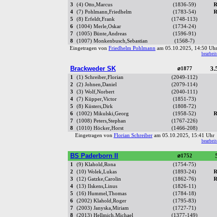
3
(4) Otto,Marcus
(1836-59)
R
4
(7) Pohlmann,Friedhelm
(1783-54)
R
5
(8) Erfeldt,Frank
(1748-113)
6
(1004) Merle,Oskar
(1734-24)
7
(1005) Bünte,Andreas
(1596-91)
8
(1007) Monkenbusch,Sebastian
(1568-7)
Eingetragen von
Friedhelm Pohlmann
am 05.10.2025, 14:50 U
bearbeit
Brackweder SK
3.
⌀1877
1
(1) Schreiber,Florian
(2049-112)
2
(2) Johnen,Daniel
(2079-114)
3
(3) Wolf,Norbert
(2040-111)
4
(7) Küpper,Victor
(1851-73)
5
(8) Küsters,Dirk
(1808-72)
6
(1002) Mikulski,Georg
(1958-52)
R
7
(1008) Peters,Stephan
(1767-226)
8
(1010) Höcker,Horst
(1466-208)
Eingetragen von
Florian Schreiber
am 05.10.2025, 15:41 Uh
bearbeit
BS Paderborn II
⌀1752
1
(9) Klahold,Rona
(1754-75)
2
(10) Wolek,Lukas
(1893-24)
R
3
(12) Gatzke,Carolin
(1862-76)
R
4
(13) Ilskens,Linus
(1826-11)
5
(16) Hummel,Thomas
(1784-18)
6
(2002) Klahold,Roger
(1795-83)
7
(2003) Janyska,Miriam
(1727-71)
8
(2013) Hellmich,Michael
(1377-149)