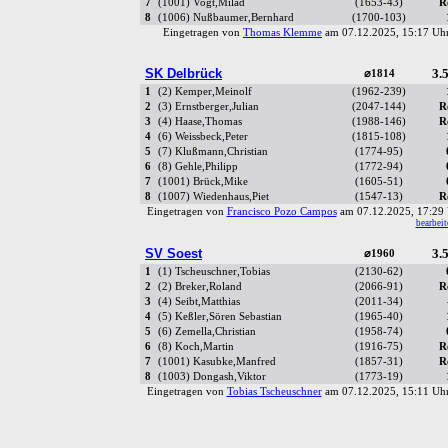
7
(1001) Vogt,Milad
(1653-43)
R
8
(1006) Nußbaumer,Bernhard
(1700-103)
Eingetragen von
Thomas Klemme
am 07.12.2025, 15:17 U
SK Delbrück
3.5
⌀1814
1
(2) Kemper,Meinolf
(1962-239)
2
(3) Ernstberger,Julian
(2047-144)
R
3
(4) Haase,Thomas
(1988-146)
R
4
(6) Weissbeck,Peter
(1815-108)
5
(7) Klußmann,Christian
(1774-95)
6
(8) Gehle,Philipp
(1772-94)
7
(1001) Brück,Mike
(1605-51)
8
(1007) Wiedenhaus,Piet
(1547-13)
R
Eingetragen von
Francisco Pozo Campos
am 07.12.2025, 17:2
bearbeit
SV Soest
3.5
⌀1960
1
(1) Tscheuschner,Tobias
(2130-62)
2
(2) Breker,Roland
(2066-91)
R
3
(4) Seibt,Matthias
(2011-34)
4
(5) Keßler,Sören Sebastian
(1965-40)
5
(6) Zemella,Christian
(1958-74)
6
(8) Koch,Martin
(1916-75)
R
7
(1001) Kasubke,Manfred
(1857-31)
R
8
(1003) Dongash,Viktor
(1773-19)
Eingetragen von
Tobias Tscheuschner
am 07.12.2025, 15:11 U