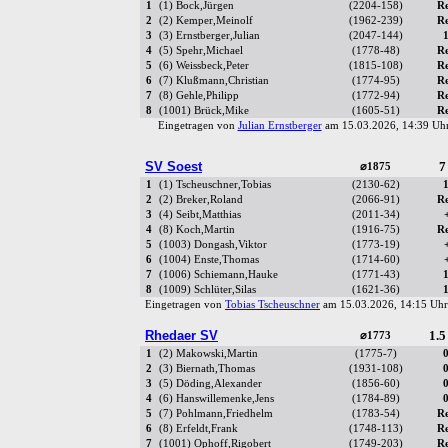
1
(1) Bock,Jürgen
(2204-158)
R
2
(2) Kemper,Meinolf
(1962-239)
R
3
(3) Ernstberger,Julian
(2047-144)
4
(5) Spehr,Michael
(1778-48)
R
5
(6) Weissbeck,Peter
(1815-108)
R
6
(7) Klußmann,Christian
(1774-95)
R
7
(8) Gehle,Philipp
(1772-94)
R
8
(1001) Brück,Mike
(1605-51)
R
Eingetragen von
Julian Ernstberger
am 15.03.2026, 14:39 U
SV Soest
7
⌀1875
1
(1) Tscheuschner,Tobias
(2130-62)
2
(2) Breker,Roland
(2066-91)
R
3
(4) Seibt,Matthias
(2011-34)
4
(8) Koch,Martin
(1916-75)
R
5
(1003) Dongash,Viktor
(1773-19)
6
(1004) Enste,Thomas
(1714-60)
7
(1006) Schiemann,Hauke
(1771-43)
8
(1009) Schlüter,Silas
(1621-36)
Eingetragen von
Tobias Tscheuschner
am 15.03.2026, 14:15 U
Rhedaer SV
1.5
⌀1773
1
(2) Makowski,Martin
(1775-7)
2
(3) Biernath,Thomas
(1931-108)
3
(5) Döding,Alexander
(1856-60)
4
(6) Hanswillemenke,Jens
(1784-89)
5
(7) Pohlmann,Friedhelm
(1783-54)
R
6
(8) Erfeldt,Frank
(1748-113)
R
7
(1001) Ophoff,Rigobert
(1749-203)
R