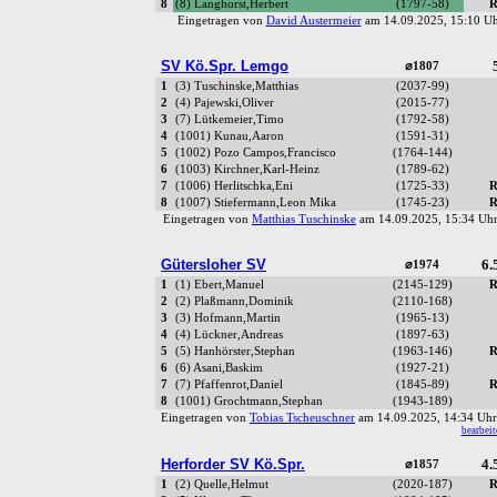
8
(8) Langhorst,Herbert
(1797-58)
R
Eingetragen von
David Austermeier
am 14.09.2025, 15:10 
SV Kö.Spr. Lemgo
⌀1807
1
(3) Tuschinske,Matthias
(2037-99)
2
(4) Pajewski,Oliver
(2015-77)
3
(7) Lütkemeier,Timo
(1792-58)
4
(1001) Kunau,Aaron
(1591-31)
5
(1002) Pozo Campos,Francisco
(1764-144)
6
(1003) Kirchner,Karl-Heinz
(1789-62)
7
(1006) Herlitschka,Eni
(1725-33)
R
8
(1007) Stiefermann,Leon Mika
(1745-23)
R
Eingetragen von
Matthias Tuschinske
am 14.09.2025, 15:34 U
Gütersloher SV
6.
⌀1974
1
(1) Ebert,Manuel
(2145-129)
R
2
(2) Plaßmann,Dominik
(2110-168)
3
(3) Hofmann,Martin
(1965-13)
4
(4) Lückner,Andreas
(1897-63)
5
(5) Hanhörster,Stephan
(1963-146)
R
6
(6) Asani,Baskim
(1927-21)
7
(7) Pfaffenrot,Daniel
(1845-89)
R
8
(1001) Grochtmann,Stephan
(1943-189)
Eingetragen von
Tobias Tscheuschner
am 14.09.2025, 14:34 U
bearbeit
Herforder SV Kö.Spr.
4.
⌀1857
1
(2) Quelle,Helmut
(2020-187)
R