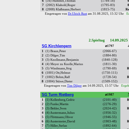
6
(16) Hummel,Thomas
(1784-18)
0
7
(2002) Klahold,Roger
(1795-83)
0
8
(2008) Klaßmann,Herbert
(1815-75)
Re
Eingetragen von
Dr.Ulrich Rust
am 31.08.2025, 15:32 Uhr
E
2.Spieltag 14.09.2025
SG Kirchlengern
⌀1797
1
(1) Braun,Peter
(2066-67)
2
(2) Dilger,Tim
(1884-80)
3
(3) Knollmann,Benjamin
(1840-128)
4
(4) Meyer zu Knolle,Marius
(1811-30)
5
(5) Windmann,Jörg
(1790-69)
R
6
(1001) Ott,Helmut
(1750-111)
7
(1002) Bohm,Ralf
(1728-54)
R
8
(1004) Stüwe,Dieter
(1509-152)
Eingetragen von
Tim Dilger
am 14.09.2025, 15:57 Uhr
Ergeb
SG Turm Rietberg
⌀1987
1
(1) Kollenberg,Cedric
(2101-40)
R
2
(2) Funke,Martin
(2276-29)
3
(3) Behler,Sven
(2024-42)
R
4
(4) Austermann,Julius
(1956-32)
5
(5) Flöttmann,Oliver
(1946-55)
6
(6) Austermeier,David
(1903-48)
R
7
(7) Hiller,Stefan
(1892-64)