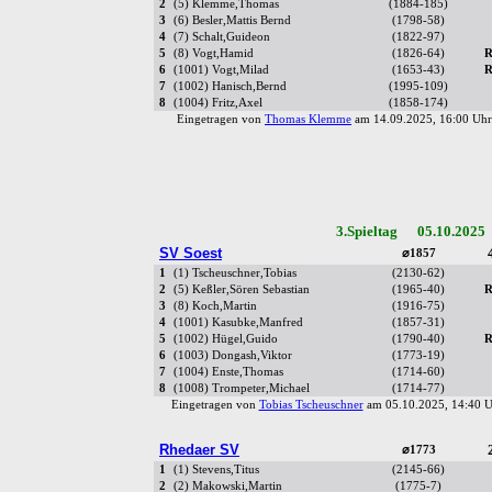
2
(5) Klemme,Thomas
(1884-185)
3
(6) Besler,Mattis Bernd
(1798-58)
4
(7) Schalt,Guideon
(1822-97)
5
(8) Vogt,Hamid
(1826-64)
R
6
(1001) Vogt,Milad
(1653-43)
R
7
(1002) Hanisch,Bernd
(1995-109)
8
(1004) Fritz,Axel
(1858-174)
Eingetragen von
Thomas Klemme
am 14.09.2025, 16:00 U
3.Spieltag 05.10.2025
SV Soest
⌀1857
1
(1) Tscheuschner,Tobias
(2130-62)
2
(5) Keßler,Sören Sebastian
(1965-40)
R
3
(8) Koch,Martin
(1916-75)
4
(1001) Kasubke,Manfred
(1857-31)
5
(1002) Hügel,Guido
(1790-40)
R
6
(1003) Dongash,Viktor
(1773-19)
7
(1004) Enste,Thomas
(1714-60)
8
(1008) Trompeter,Michael
(1714-77)
Eingetragen von
Tobias Tscheuschner
am 05.10.2025, 14:40
Rhedaer SV
⌀1773
1
(1) Stevens,Titus
(2145-66)
2
(2) Makowski,Martin
(1775-7)