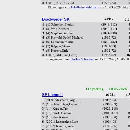
8
(1006) Koch,Gisbert
(1556-74)
Eingetragen von
Friedhelm Pohlmann
am 15.03.2026, 14:
Brackweder SK
5.5
⌀1912
1
(1) Schreiber,Florian
(2049-112)
2
(3) Wolf,Norbert
(2040-111)
3
(4) Stephan,Gunther
(1874-230)
4
(5) Kirwald,Detlef-Michael
(1893-72)
5
(6) Lehmann,Martin
(1819-182)
6
(7) Küpper,Victor
(1851-73)
7
(8) Küsters,Dirk
(1808-72)
8
(1002) Mikulski,Georg
(1958-52)
R
Eingetragen von
Florian Schreiber
am 15.03.2026, 16:05 
11.Spieltag 10.05.2026 
SF Lieme II
4.5
⌀1921
1
(9) Bundesmann,Jörg
(2093-98)
2
(13) Oelschläger,Lennart
(1983-69)
3
(14) Krüger,Tim
(2029-118)
4
(15) Stork,Joachim
(1909-157)
R
5
(16) Sieg,Karsten
(1975-50)
R
6
(2001) Langenhop,Lars
(1904-98)
7
(2002) Kimura,Jonas
(1709-86)
R