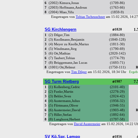
6
(2002) Kimura,Jonas
(1709-86)
7
(2003) Hoffmann,Andreas
(1763-66)
8
(2004) Miao,Yifu
(1859-9)
Eingetragen von
Tobias Tscheuschner
am 15.02.2026, 14:
SG Kirchlengern
1.
⌀1820
1
(2) Dilger,Tim
(1884-80)
2
(3) Knollmann,Benjamin
(1840-128)
3
(4) Meyer zu Knolle,Marius
(1811-30)
4
(5) Windmann,Jörg
(1790-69)
5
(6) Ott,Mathias
(2020-142)
6
(7) Taubert,Tobias
(1774-79)
7
(8) Brüggemann,Jan Lucas
(1693-71)
8
(1001) Ott,Helmut
(1750-111)
R
Eingetragen von
Tim Dilger
am 15.02.2026, 18:34 Uhr
Ergebn
SG Turm Rietberg
7.
⌀1987
1
(1) Kollenberg,Cedric
(2101-40)
2
(2) Funke,Martin
(2276-29)
3
(3) Behler,Sven
(2024-42)
4
(4) Austermann,Julius
(1956-32)
5
(5) Flöttmann,Oliver
(1946-55)
6
(6) Austermeier,David
(1903-48)
R
7
(7) Hiller,Stefan
(1892-64)
8
(8) Langhorst,Herbert
(1797-58)
Eingetragen von
David Austermeier
am 15.02.2026, 14:22 
SV Kö.Spr. Lemgo
⌀1856