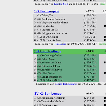
8
(2003) Hoffmann,Andreas
(1763-66)
Eingetragen von
Karsten Sieg
am 10.05.2026, 14:12 Uhr
Ergeb
SG Kirchlengern
1.5
⌀1783
1
(2) Dilger,Tim
(1884-80)
2
(3) Knollmann,Benjamin
(1840-128)
3
(4) Meyer zu Knolle,Marius
(1811-30)
4
(6) Ott,Mathias
(2020-142)
R
5
(7) Taubert,Tobias
(1774-79)
6
(8) Brüggemann,Jan Lucas
(1693-71)
7
(1001) Ott,Helmut
(1750-111)
R
8
(1003) Hahn,Andreas
(1489-64)
R
Eingetragen von
Tim Dilger
am 10.05.2026, 14:45 Uhr
Ergebn
SG Turm Rietberg
4
⌀1880
1
(1) Kollenberg,Cedric
(2101-40)
2
(3) Behler,Sven
(2024-42)
3
(4) Austermann,Julius
(1956-32)
R
4
(5) Flöttmann,Oliver
(1946-55)
5
(6) Austermeier,David
(1903-48)
6
(7) Hiller,Stefan
(1892-64)
R
7
(8) Langhorst,Herbert
(1797-58)
8
(1006) Schalk,Michael
(1417-47)
Eingetragen von
Tobias Tscheuschner
am 10.05.2026, 14:27 
SV Kö.Spr. Lemgo
4
⌀1943
1
(2) Rapatinski,Konstantin
(2144-60)
R
2
(3) Tuschinske,Matthias
(2037-99)
R
3
(4) Pajewski,Oliver
(2015-77)
R