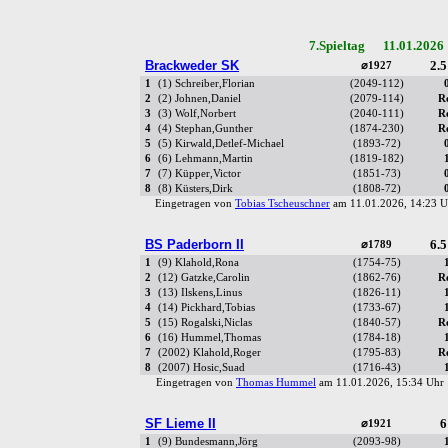
7.Spieltag 11.01.2026
Brackweder SK
2.5
⌀1927
1
(1) Schreiber,Florian
(2049-112)
2
(2) Johnen,Daniel
(2079-114)
R
3
(3) Wolf,Norbert
(2040-111)
R
4
(4) Stephan,Gunther
(1874-230)
R
5
(5) Kirwald,Detlef-Michael
(1893-72)
6
(6) Lehmann,Martin
(1819-182)
7
(7) Küpper,Victor
(1851-73)
8
(8) Küsters,Dirk
(1808-72)
Eingetragen von
Tobias Tscheuschner
am 11.01.2026, 14:23
BS Paderborn II
6.5
⌀1789
1
(9) Klahold,Rona
(1754-75)
2
(12) Gatzke,Carolin
(1862-76)
R
3
(13) Ilskens,Linus
(1826-11)
4
(14) Pickhard,Tobias
(1733-67)
5
(15) Rogalski,Niclas
(1840-57)
R
6
(16) Hummel,Thomas
(1784-18)
7
(2002) Klahold,Roger
(1795-83)
R
8
(2007) Hosic,Suad
(1716-43)
Eingetragen von
Thomas Hummel
am 11.01.2026, 15:34 Uh
SF Lieme II
6
⌀1921
1
(9) Bundesmann,Jörg
(2093-98)