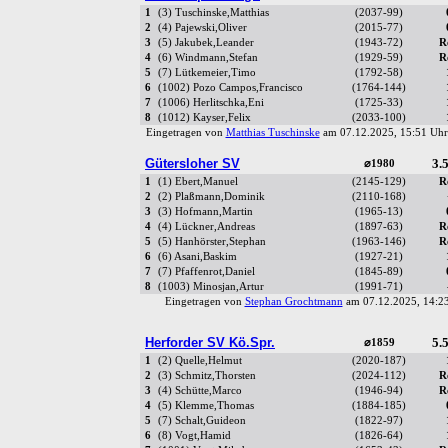
1
(3) Tuschinske,Matthias
(2037-99)
2
(4) Pajewski,Oliver
(2015-77)
3
(5) Jakubek,Leander
(1943-72)
R
4
(6) Windmann,Stefan
(1929-59)
R
5
(7) Lütkemeier,Timo
(1792-58)
6
(1002) Pozo Campos,Francisco
(1764-144)
7
(1006) Herlitschka,Eni
(1725-33)
8
(1012) Kayser,Felix
(2033-100)
Eingetragen von
Matthias Tuschinske
am 07.12.2025, 15:51 U
Gütersloher SV
3.5
⌀1980
1
(1) Ebert,Manuel
(2145-129)
R
2
(2) Plaßmann,Dominik
(2110-168)
3
(3) Hofmann,Martin
(1965-13)
4
(4) Lückner,Andreas
(1897-63)
R
5
(5) Hanhörster,Stephan
(1963-146)
R
6
(6) Asani,Baskim
(1927-21)
7
(7) Pfaffenrot,Daniel
(1845-89)
8
(1003) Minosjan,Artur
(1991-71)
Eingetragen von
Stephan Grochtmann
am 07.12.2025, 14:
Herforder SV Kö.Spr.
5.5
⌀1859
1
(2) Quelle,Helmut
(2020-187)
2
(3) Schmitz,Thorsten
(2024-112)
R
3
(4) Schütte,Marco
(1946-94)
R
4
(5) Klemme,Thomas
(1884-185)
5
(7) Schalt,Guideon
(1822-97)
6
(8) Vogt,Hamid
(1826-64)