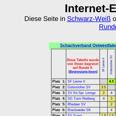
Internet-
Diese Seite in
Schwarz-Weiß
o
Runde
Schachverband Ostwestfale
Diese Tabelle wurde
von Ihnen begrenzt
auf Runde 9.
[
Begrenzung lösen
]
Platz 1:
SF Lieme II
4.5
Platz 2:
Gütersloher SV
3.5
Platz 3:
SV Kö.Spr. Lemgo
2
4
Platz 4:
SG Turm Rietberg
4
3
Platz 5:
Rhedaer SV
2
Platz 6:
Brackweder SK
4
Platz 6:
SV Soest
1.5
1.5