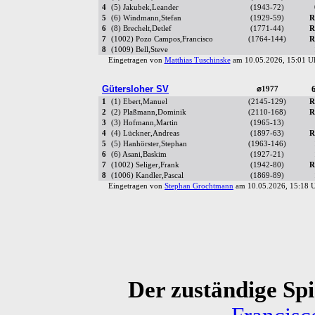
4
(5) Jakubek,Leander
(1943-72)
5
(6) Windmann,Stefan
(1929-59)
R
6
(8) Brechelt,Detlef
(1771-44)
R
7
(1002) Pozo Campos,Francisco
(1764-144)
R
8
(1009) Bell,Steve
Eingetragen von
Matthias Tuschinske
am 10.05.2026, 15:01 
Gütersloher SV
6
⌀1977
1
(1) Ebert,Manuel
(2145-129)
R
2
(2) Plaßmann,Dominik
(2110-168)
R
3
(3) Hofmann,Martin
(1965-13)
4
(4) Lückner,Andreas
(1897-63)
R
5
(5) Hanhörster,Stephan
(1963-146)
6
(6) Asani,Baskim
(1927-21)
7
(1002) Seliger,Frank
(1942-80)
R
8
(1006) Kandler,Pascal
(1869-89)
Eingetragen von
Stephan Grochtmann
am 10.05.2026, 15:18
Der zuständige Spie