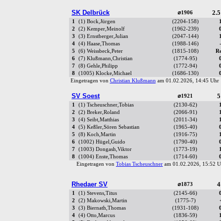
SK Delbrück
2.5
⌀1906
1
(1) Bock,Jürgen
(2204-158)
2
(2) Kemper,Meinolf
(1962-239)
3
(3) Ernstberger,Julian
(2047-144)
4
(4) Haase,Thomas
(1988-146)
5
(6) Weissbeck,Peter
(1815-108)
R
6
(7) Klußmann,Christian
(1774-95)
7
(8) Gehle,Philipp
(1772-94)
8
(1005) Klocke,Michael
(1686-130)
Eingetragen von
Christian Klußmann
am 01.02.2026, 14:45 Uh
SV Soest
5
⌀1921
1
(1) Tscheuschner,Tobias
(2130-62)
2
(2) Breker,Roland
(2066-91)
3
(4) Seibt,Matthias
(2011-34)
4
(5) Keßler,Sören Sebastian
(1965-40)
5
(8) Koch,Martin
(1916-75)
6
(1002) Hügel,Guido
(1790-40)
7
(1003) Dongash,Viktor
(1773-19)
8
(1004) Enste,Thomas
(1714-60)
Eingetragen von
Tobias Tscheuschner
am 01.02.2026, 15:52
Rhedaer SV
4
⌀1873
1
(1) Stevens,Titus
(2145-66)
2
(2) Makowski,Martin
(1775-7)
3
(3) Biernath,Thomas
(1931-108)
4
(4) Otto,Marcus
(1836-59)