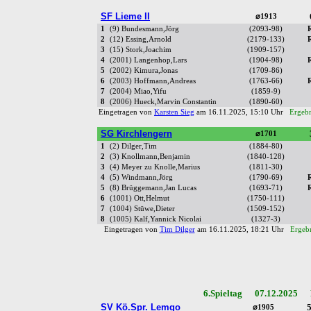
SF Lieme II
⌀1913
1
(9) Bundesmann,Jörg
(2093-98)
2
(12) Essing,Arnold
(2179-133)
3
(15) Stork,Joachim
(1909-157)
4
(2001) Langenhop,Lars
(1904-98)
5
(2002) Kimura,Jonas
(1709-86)
6
(2003) Hoffmann,Andreas
(1763-66)
7
(2004) Miao,Yifu
(1859-9)
8
(2006) Hueck,Marvin Constantin
(1890-60)
Eingetragen von
Karsten Sieg
am 16.11.2025, 15:10 Uhr
Ergebn
SG Kirchlengern
⌀1701
1
(2) Dilger,Tim
(1884-80)
2
(3) Knollmann,Benjamin
(1840-128)
3
(4) Meyer zu Knolle,Marius
(1811-30)
4
(5) Windmann,Jörg
(1790-69)
5
(8) Brüggemann,Jan Lucas
(1693-71)
6
(1001) Ott,Helmut
(1750-111)
7
(1004) Stüwe,Dieter
(1509-152)
8
(1005) Kalf,Yannick Nicolai
(1327-3)
Eingetragen von
Tim Dilger
am 16.11.2025, 18:21 Uhr
Ergebn
6.Spieltag 07.12.2025 R
SV Kö.Spr. Lemgo
5
⌀1905