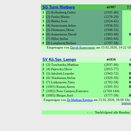
SG Turm Rietberg
7.
⌀1987
1
(1) Kollenberg,Cedric
(2101-40)
2
(2) Funke,Martin
(2276-29)
3
(3) Behler,Sven
(2024-42)
4
(4) Austermann,Julius
(1956-32)
5
(5) Flöttmann,Oliver
(1946-55)
6
(6) Austermeier,David
(1903-48)
R
7
(7) Hiller,Stefan
(1892-64)
8
(8) Langhorst,Herbert
(1797-58)
Eingetragen von
David Austermeier
am 15.02.2026, 14:22 
SV Kö.Spr. Lemgo
⌀1856
1
(3) Tuschinske,Matthias
(2037-99)
R
2
(4) Pajewski,Oliver
(2015-77)
3
(5) Jakubek,Leander
(1943-72)
R
4
(6) Windmann,Stefan
(1929-59)
R
5
(7) Lütkemeier,Timo
(1792-58)
R
6
(1001) Kunau,Aaron
(1591-31)
R
7
(1002) Pozo Campos,Francisco
(1764-144)
8
(1005) Bürger,Axel
(1777-58)
R
Eingetragen von
Dr.Mathias Kapitza
am 15.02.2026, 16:00 Uh
bearbeit
- - - Nachfolgend alle Runden, 