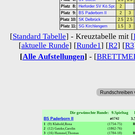
Platz 8:
Herforder SV Kö.Spr.
2
Platz 9:
BS Paderborn II
2
3
Platz 10:
SK Delbrück
2.5
2.5
Platz 11:
SG Kirchlengern
1.5
3
[
Standard Tabelle
] - Kreuztabelle mit [
[
aktuelle Runde
] [
Runde1
] [
R2
] [
R3
[
Alle Aufstellungen
]
- [
BRETTME
Rundschreiben 
Die gewünschte Runde: 9.Spieltag 
BS Paderborn II
3.
⌀1742
1
(9) Klahold,Rona
(1754-75)
R
2
(12) Gatzke,Carolin
(1862-76)
3
(16) Hummel,Thomas
(1784-18)
R