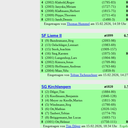
4
(2002) Klahold,Roger
(1795-83)
R
5
(2003) Janyska,Miriam
(1727-71)
R
6
(2008) Klaßmann,Herbert
(1815-75)
R
7
(2009) Pöppe,Thorsten
(1711-45)
R
8
(2011) Jandt,Dennis
(1490-3)
R
Eingetragen von
Thomas Hummel
am 15.02.2026, 14:59 Uh
SF Lieme II
6.
⌀1899
1
(9) Bundesmann,Jörg
(2093-98)
2
(13) Oelschläger,Lennart
(1983-69)
3
(15) Stork,Joachim
(1909-157)
4
(16) Sieg,Karsten
(1975-50)
R
5
(2001) Langenhop,Lars
(1904-98)
6
(2002) Kimura,Jonas
(1709-86)
7
(2003) Hoffmann,Andreas
(1763-66)
8
(2004) Miao,Yifu
(1859-9)
Eingetragen von
Tobias Tscheuschner
am 15.02.2026, 14:
SG Kirchlengern
1.
⌀1820
1
(2) Dilger,Tim
(1884-80)
2
(3) Knollmann,Benjamin
(1840-128)
3
(4) Meyer zu Knolle,Marius
(1811-30)
4
(5) Windmann,Jörg
(1790-69)
5
(6) Ott,Mathias
(2020-142)
6
(7) Taubert,Tobias
(1774-79)
7
(8) Brüggemann,Jan Lucas
(1693-71)
8
(1001) Ott,Helmut
(1750-111)
R
Eingetragen von
Tim Dilger
am 15.02.2026, 18:34 Uhr
Ergebn