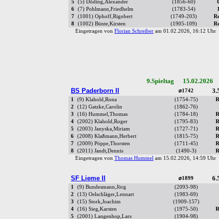
5
(5) Döding,Alexander
(1856-60)
6
(7) Pohlmann,Friedhelm
(1783-54)
7
(1001) Ophoff,Rigobert
(1749-203)
R
8
(1002) Bünte,Kirsten
(1905-109)
R
Eingetragen von
Florian Schreiber
am 01.02.2026, 16:12 Uh
9.Spieltag 15.02.2026 
BS Paderborn II
3.
⌀1742
1
(9) Klahold,Rona
(1754-75)
R
2
(12) Gatzke,Carolin
(1862-76)
3
(16) Hummel,Thomas
(1784-18)
R
4
(2002) Klahold,Roger
(1795-83)
R
5
(2003) Janyska,Miriam
(1727-71)
R
6
(2008) Klaßmann,Herbert
(1815-75)
R
7
(2009) Pöppe,Thorsten
(1711-45)
R
8
(2011) Jandt,Dennis
(1490-3)
R
Eingetragen von
Thomas Hummel
am 15.02.2026, 14:59 Uh
SF Lieme II
6.
⌀1899
1
(9) Bundesmann,Jörg
(2093-98)
2
(13) Oelschläger,Lennart
(1983-69)
3
(15) Stork,Joachim
(1909-157)
4
(16) Sieg,Karsten
(1975-50)
R
5
(2001) Langenhop,Lars
(1904-98)