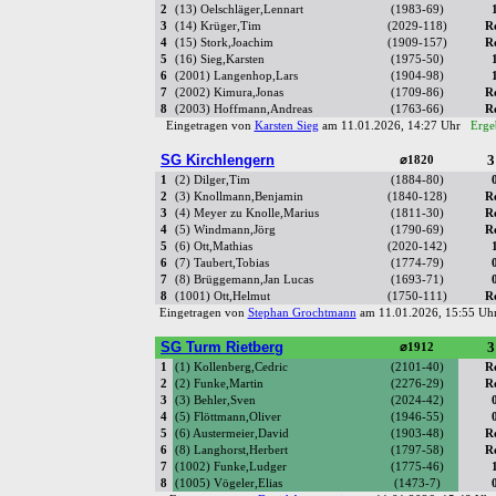
2
(13) Oelschläger,Lennart
(1983-69)
3
(14) Krüger,Tim
(2029-118)
R
4
(15) Stork,Joachim
(1909-157)
R
5
(16) Sieg,Karsten
(1975-50)
6
(2001) Langenhop,Lars
(1904-98)
7
(2002) Kimura,Jonas
(1709-86)
R
8
(2003) Hoffmann,Andreas
(1763-66)
R
Eingetragen von
Karsten Sieg
am 11.01.2026, 14:27 Uhr
Erge
SG Kirchlengern
3
⌀1820
1
(2) Dilger,Tim
(1884-80)
2
(3) Knollmann,Benjamin
(1840-128)
R
3
(4) Meyer zu Knolle,Marius
(1811-30)
R
4
(5) Windmann,Jörg
(1790-69)
R
5
(6) Ott,Mathias
(2020-142)
6
(7) Taubert,Tobias
(1774-79)
7
(8) Brüggemann,Jan Lucas
(1693-71)
8
(1001) Ott,Helmut
(1750-111)
R
Eingetragen von
Stephan Grochtmann
am 11.01.2026, 15:55 U
SG Turm Rietberg
3
⌀1912
1
(1) Kollenberg,Cedric
(2101-40)
R
2
(2) Funke,Martin
(2276-29)
R
3
(3) Behler,Sven
(2024-42)
4
(5) Flöttmann,Oliver
(1946-55)
5
(6) Austermeier,David
(1903-48)
R
6
(8) Langhorst,Herbert
(1797-58)
R
7
(1002) Funke,Ludger
(1775-46)
8
(1005) Vögeler,Elias
(1473-7)