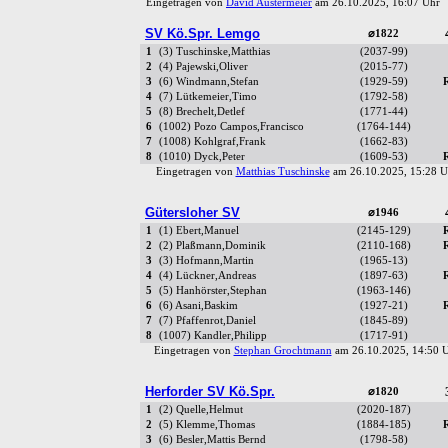
Eingetragen von
David Austermeier
am 26.10.2025, 16:07 Uh
SV Kö.Spr. Lemgo
⌀1822
1
(3) Tuschinske,Matthias
(2037-99)
2
(4) Pajewski,Oliver
(2015-77)
3
(6) Windmann,Stefan
(1929-59)
4
(7) Lütkemeier,Timo
(1792-58)
5
(8) Brechelt,Detlef
(1771-44)
6
(1002) Pozo Campos,Francisco
(1764-144)
7
(1008) Kohlgraf,Frank
(1662-83)
8
(1010) Dyck,Peter
(1609-53)
Eingetragen von
Matthias Tuschinske
am 26.10.2025, 15:28
Gütersloher SV
⌀1946
1
(1) Ebert,Manuel
(2145-129)
2
(2) Plaßmann,Dominik
(2110-168)
3
(3) Hofmann,Martin
(1965-13)
4
(4) Lückner,Andreas
(1897-63)
5
(5) Hanhörster,Stephan
(1963-146)
6
(6) Asani,Baskim
(1927-21)
7
(7) Pfaffenrot,Daniel
(1845-89)
8
(1007) Kandler,Philipp
(1717-91)
Eingetragen von
Stephan Grochtmann
am 26.10.2025, 14:50
Herforder SV Kö.Spr.
⌀1820
1
(2) Quelle,Helmut
(2020-187)
2
(5) Klemme,Thomas
(1884-185)
3
(6) Besler,Mattis Bernd
(1798-58)