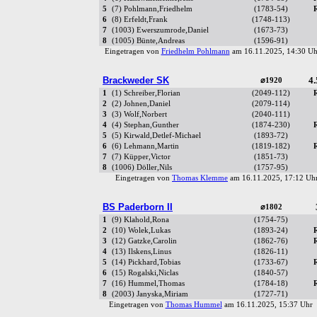
5
(7) Pohlmann,Friedhelm
(1783-54)
6
(8) Erfeldt,Frank
(1748-113)
7
(1003) Ewerszumrode,Daniel
(1673-73)
8
(1005) Bünte,Andreas
(1596-91)
Eingetragen von
Friedhelm Pohlmann
am 16.11.2025, 14:30 
Brackweder SK
4.
⌀1920
1
(1) Schreiber,Florian
(2049-112)
2
(2) Johnen,Daniel
(2079-114)
3
(3) Wolf,Norbert
(2040-111)
4
(4) Stephan,Gunther
(1874-230)
5
(5) Kirwald,Detlef-Michael
(1893-72)
6
(6) Lehmann,Martin
(1819-182)
7
(7) Küpper,Victor
(1851-73)
8
(1006) Döller,Nils
(1757-95)
Eingetragen von
Thomas Klemme
am 16.11.2025, 17:12 U
BS Paderborn II
⌀1802
1
(9) Klahold,Rona
(1754-75)
2
(10) Wolek,Lukas
(1893-24)
3
(12) Gatzke,Carolin
(1862-76)
4
(13) Ilskens,Linus
(1826-11)
5
(14) Pickhard,Tobias
(1733-67)
6
(15) Rogalski,Niclas
(1840-57)
7
(16) Hummel,Thomas
(1784-18)
8
(2003) Janyska,Miriam
(1727-71)
Eingetragen von
Thomas Hummel
am 16.11.2025, 15:37 Uh