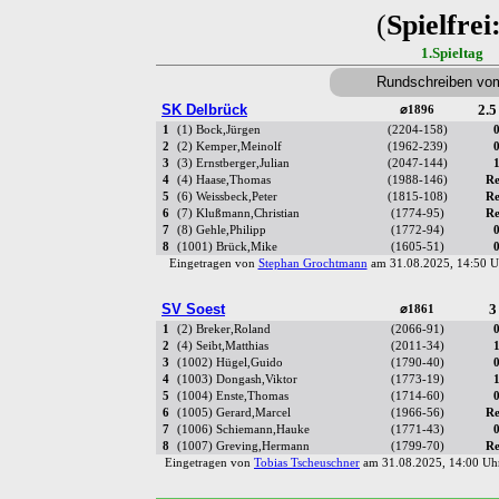
(
Spielfrei
1.Spieltag
Rundschreiben vo
SK Delbrück
2.5
⌀1896
1
(1) Bock,Jürgen
(2204-158)
0
2
(2) Kemper,Meinolf
(1962-239)
0
3
(3) Ernstberger,Julian
(2047-144)
1
4
(4) Haase,Thomas
(1988-146)
Re
5
(6) Weissbeck,Peter
(1815-108)
Re
6
(7) Klußmann,Christian
(1774-95)
Re
7
(8) Gehle,Philipp
(1772-94)
0
8
(1001) Brück,Mike
(1605-51)
0
Eingetragen von
Stephan Grochtmann
am 31.08.2025, 14:50
SV Soest
3
⌀1861
1
(2) Breker,Roland
(2066-91)
0
2
(4) Seibt,Matthias
(2011-34)
1
3
(1002) Hügel,Guido
(1790-40)
0
4
(1003) Dongash,Viktor
(1773-19)
1
5
(1004) Enste,Thomas
(1714-60)
0
6
(1005) Gerard,Marcel
(1966-56)
Re
7
(1006) Schiemann,Hauke
(1771-43)
0
8
(1007) Greving,Hermann
(1799-70)
Re
Eingetragen von
Tobias Tscheuschner
am 31.08.2025, 14:00 