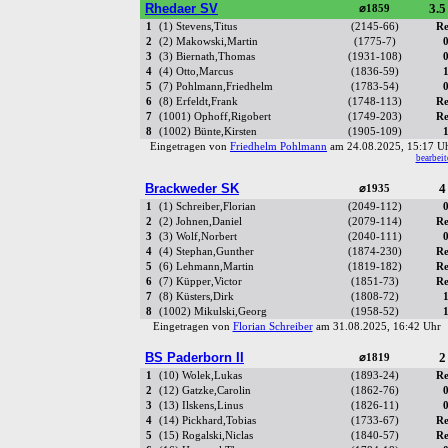
Rhedaer SV
3.5
⌀1859
1
(1) Stevens,Titus
(2145-66)
Re
2
(2) Makowski,Martin
(1775-7)
0
3
(3) Biernath,Thomas
(1931-108)
0
4
(4) Otto,Marcus
(1836-59)
1
5
(7) Pohlmann,Friedhelm
(1783-54)
0
6
(8) Erfeldt,Frank
(1748-113)
Re
7
(1001) Ophoff,Rigobert
(1749-203)
Re
8
(1002) Bünte,Kirsten
(1905-109)
1
Eingetragen von
Friedhelm Pohlmann
am 24.08.2025, 15:17 
bearbeit
Brackweder SK
4
⌀1935
1
(1) Schreiber,Florian
(2049-112)
0
2
(2) Johnen,Daniel
(2079-114)
Re
3
(3) Wolf,Norbert
(2040-111)
0
4
(4) Stephan,Gunther
(1874-230)
Re
5
(6) Lehmann,Martin
(1819-182)
Re
6
(7) Küpper,Victor
(1851-73)
Re
7
(8) Küsters,Dirk
(1808-72)
1
8
(1002) Mikulski,Georg
(1958-52)
1
Eingetragen von
Florian Schreiber
am 31.08.2025, 16:42 Uh
BS Paderborn II
2
⌀1819
1
(10) Wolek,Lukas
(1893-24)
Re
2
(12) Gatzke,Carolin
(1862-76)
0
3
(13) Ilskens,Linus
(1826-11)
0
4
(14) Pickhard,Tobias
(1733-67)
Re
5
(15) Rogalski,Niclas
(1840-57)
Re