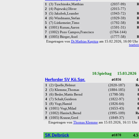
1
(3) Tuschinske,Matthias
(2037-99)
R
2
(4) Pajewski,Oliver
(2015-77)
3
(5) Jakubek,Leander
(1943-72)
R
4
(6) Windmann,Stefan
(1929-59)
R
5
(7) Lütkemeier,Timo
(1792-58)
R
6
(1001) Kunau,Aaron
(1591-31)
R
7
(1002) Pozo Campos,Francisco
(1764-144)
8
(1005) Bürger,Axel
(1777-58)
R
Eingetragen von
Dr.Mathias Kapitza
am 15.02.2026, 16:00 Uh
bearbeit
10.Spieltag 15.03.2026
Herforder SV Kö.Spr.
4
⌀1856
1
(2) Quelle,Helmut
(2020-187)
R
2
(5) Klemme,Thomas
(1884-185)
3
(6) Besler,Mattis Bernd
(1798-58)
4
(7) Schalt,Guideon
(1822-97)
5
(8) Vogt,Hamid
(1826-64)
6
(1001) Vogt,Milad
(1653-43)
7
(1002) Hanisch,Bernd
(1995-109)
R
8
(1005) Krause,Gerd
(1849-37)
Eingetragen von
Thomas Klemme
am 15.03.2026, 16:11 Uh
SK Delbrück
4.5
⌀1870