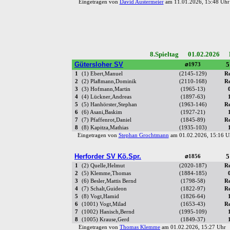
Eingetragen von
David Austermeier
am 11.01.2026, 15:48 U
8.Spieltag 01.02.2026 R
Gütersloher SV
5
⌀1973
1
(1) Ebert,Manuel
(2145-129)
R
2
(2) Plaßmann,Dominik
(2110-168)
R
3
(3) Hofmann,Martin
(1965-13)
4
(4) Lückner,Andreas
(1897-63)
5
(5) Hanhörster,Stephan
(1963-146)
R
6
(6) Asani,Baskim
(1927-21)
7
(7) Pfaffenrot,Daniel
(1845-89)
R
8
(8) Kapitza,Mathias
(1935-103)
Eingetragen von
Stephan Grochtmann
am 01.02.2026, 15:16
Herforder SV Kö.Spr.
5
⌀1856
1
(2) Quelle,Helmut
(2020-187)
R
2
(5) Klemme,Thomas
(1884-185)
3
(6) Besler,Mattis Bernd
(1798-58)
R
4
(7) Schalt,Guideon
(1822-97)
R
5
(8) Vogt,Hamid
(1826-64)
6
(1001) Vogt,Milad
(1653-43)
R
7
(1002) Hanisch,Bernd
(1995-109)
8
(1005) Krause,Gerd
(1849-37)
Eingetragen von
Thomas Klemme
am 01.02.2026, 15:27 Uh