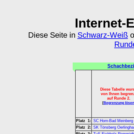
Internet-
Diese Seite in
Schwarz-Weiß
o
Runde
Schachbezi
Diese Tabelle wur
von Ihnen begren
auf Runde 2.
[
Begrenzung löse
Platz 1:
SC Horn-Bad Meinberg
Platz 2:
SK Tönsberg Oerlingha
Platz 3:
TuS Eichholz-Remmigh.