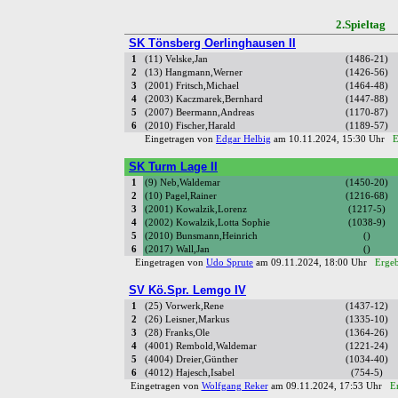
2.Spielta
SK Tönsberg Oerlinghausen II
1
(11) Velske,Jan
(1486-21)
2
(13) Hangmann,Werner
(1426-56)
3
(2001) Fritsch,Michael
(1464-48)
4
(2003) Kaczmarek,Bernhard
(1447-88)
5
(2007) Beermann,Andreas
(1170-87)
6
(2010) Fischer,Harald
(1189-57)
Eingetragen von
Edgar Helbig
am 10.11.2024, 15:30 Uhr
E
SK Turm Lage II
1
(9) Neb,Waldemar
(1450-20)
2
(10) Pagel,Rainer
(1216-68)
3
(2001) Kowalzik,Lorenz
(1217-5)
4
(2002) Kowalzik,Lotta Sophie
(1038-9)
5
(2010) Bunsmann,Heinrich
()
6
(2017) Wall,Jan
()
Eingetragen von
Udo Sprute
am 09.11.2024, 18:00 Uhr
Ergeb
SV Kö.Spr. Lemgo IV
1
(25) Vorwerk,Rene
(1437-12)
2
(26) Leisner,Markus
(1335-10)
3
(28) Franks,Ole
(1364-26)
4
(4001) Rembold,Waldemar
(1221-24)
5
(4004) Dreier,Günther
(1034-40)
6
(4012) Hajesch,Isabel
(754-5)
Eingetragen von
Wolfgang Reker
am 09.11.2024, 17:53 Uhr
E