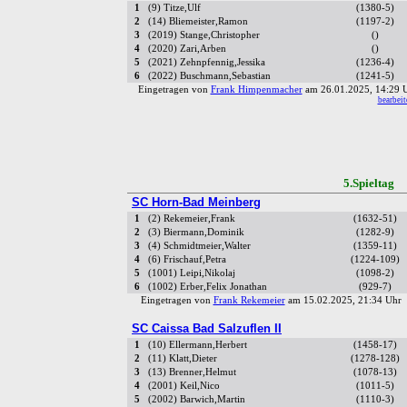
1
(9) Titze,Ulf
(1380-5)
2
(14) Bliemeister,Ramon
(1197-2)
3
(2019) Stange,Christopher
()
4
(2020) Zari,Arben
()
5
(2021) Zehnpfennig,Jessika
(1236-4)
6
(2022) Buschmann,Sebastian
(1241-5)
Eingetragen von
Frank Himpenmacher
am 26.01.2025, 14:29
bearbeit
5.Spielta
SC Horn-Bad Meinberg
1
(2) Rekemeier,Frank
(1632-51)
2
(3) Biermann,Dominik
(1282-9)
3
(4) Schmidtmeier,Walter
(1359-11)
4
(6) Frischauf,Petra
(1224-109)
5
(1001) Leipi,Nikolaj
(1098-2)
6
(1002) Erber,Felix Jonathan
(929-7)
Eingetragen von
Frank Rekemeier
am 15.02.2025, 21:34 Uh
SC Caissa Bad Salzuflen II
1
(10) Ellermann,Herbert
(1458-17)
2
(11) Klatt,Dieter
(1278-128)
3
(13) Brenner,Helmut
(1078-13)
4
(2001) Keil,Nico
(1011-5)
5
(2002) Barwich,Martin
(1110-3)