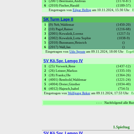
5
(2007) Beermann,Andreas
(1170-87)
6
(2010) Fischer,Harald
(1189-57)
Eingetragen von
Edgar Helbig
am 10.11.2024, 15:30 Uhr
E
SK Turm Lage II
1
(9) Neb,Waldemar
(1450-20)
2
(10) Pagel,Rainer
(1216-68)
3
(2001) Kowalzik,Lorenz
(1217-5)
4
(2002) Kowalzik,Lotta Sophie
(1038-9)
5
(2010) Bunsmann,Heinrich
()
6
(2017) Wall,Jan
()
Eingetragen von
Udo Sprute
am 09.11.2024, 18:00 Uhr
Ergeb
SV Kö.Spr. Lemgo IV
1
(25) Vorwerk,Rene
(1437-12)
2
(26) Leisner,Markus
(1335-10)
3
(28) Franks,Ole
(1364-26)
4
(4001) Rembold,Waldemar
(1221-24)
5
(4004) Dreier,Günther
(1034-40)
6
(4012) Hajesch,Isabel
(754-5)
Eingetragen von
Wolfgang Reker
am 09.11.2024, 17:53 Uhr
E
- - - Nachfolgend alle Run
1.Spielta
SV Kö.Spr. Lemgo IV