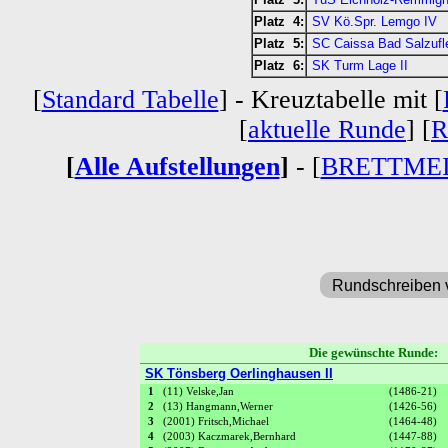
Platz 4:
SV Kö.Spr. Lemgo IV
Platz 5:
SC Caissa Bad Salzufle
Platz 6:
SK Turm Lage II
[
Standard Tabelle
] - Kreuztabelle mit [
[
aktuelle Runde
] [
R
[
Alle Aufstellungen
]
- [
BRETTME
Rundschreiben 
Die gewünschte Runde
SK Tönsberg Oerlinghausen II
1
(11) Velske,Jan
(1486-21)
2
(13) Hangmann,Werner
(1426-56)
3
(2001) Fritsch,Michael
(1464-48)
4
(2003) Kaczmarek,Bernhard
(1447-88)