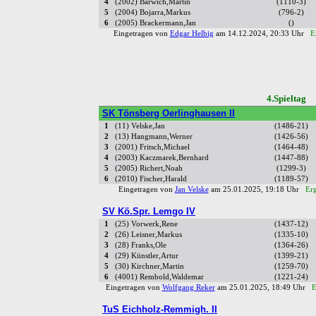
4
(2002) Barwich,Martin
(1110-3)
5
(2004) Bojarra,Markus
(796-2)
6
(2005) Brackermann,Jan
()
Eingetragen von
Edgar Helbig
am 14.12.2024, 20:33 Uhr
E
4.Spielta
SK Tönsberg Oerlinghausen II
1
(11) Velske,Jan
(1486-21)
2
(13) Hangmann,Werner
(1426-56)
3
(2001) Fritsch,Michael
(1464-48)
4
(2003) Kaczmarek,Bernhard
(1447-88)
5
(2005) Richert,Noah
(1299-3)
6
(2010) Fischer,Harald
(1189-57)
Eingetragen von
Jan Velske
am 25.01.2025, 19:18 Uhr
Erg
SV Kö.Spr. Lemgo IV
1
(25) Vorwerk,Rene
(1437-12)
2
(26) Leisner,Markus
(1335-10)
3
(28) Franks,Ole
(1364-26)
4
(29) Künstler,Artur
(1399-21)
5
(30) Kirchner,Martin
(1259-70)
6
(4001) Rembold,Waldemar
(1221-24)
Eingetragen von
Wolfgang Reker
am 25.01.2025, 18:49 Uhr
E
TuS Eichholz-Remmigh. II