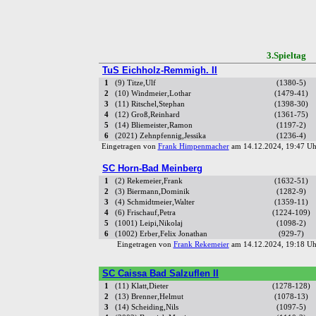
3.Spielta
TuS Eichholz-Remmigh. II
1
(9) Titze,Ulf
(1380-5)
2
(10) Windmeier,Lothar
(1479-41)
3
(11) Ritschel,Stephan
(1398-30)
4
(12) Groß,Reinhard
(1361-75)
5
(14) Bliemeister,Ramon
(1197-2)
6
(2021) Zehnpfennig,Jessika
(1236-4)
Eingetragen von
Frank Himpenmacher
am 14.12.2024, 19:47 
SC Horn-Bad Meinberg
1
(2) Rekemeier,Frank
(1632-51)
2
(3) Biermann,Dominik
(1282-9)
3
(4) Schmidtmeier,Walter
(1359-11)
4
(6) Frischauf,Petra
(1224-109)
5
(1001) Leipi,Nikolaj
(1098-2)
6
(1002) Erber,Felix Jonathan
(929-7)
Eingetragen von
Frank Rekemeier
am 14.12.2024, 19:18 
SC Caissa Bad Salzuflen II
1
(11) Klatt,Dieter
(1278-128)
2
(13) Brenner,Helmut
(1078-13)
3
(14) Scheiding,Nils
(1097-5)