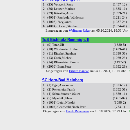
1
(25) Vorwerk,Rene
(1437-12)
2
(26) Leisner,Markus
(1335-10)
3
(29) Künstler,Artur
(1399-21)
4
(4001) Rembold,Waldemar
(1221-24)
5
(4003) Frey,Jonas
(1037-24)
6
(4004) Dreier,Günther
(1034-40)
Eingetragen von
Wolfgang Reker
am 05.10.2024, 18:33 Uh
TuS Eichholz-Remmigh. II
1
(9) Titze,Ulf
(1380-5)
2
(10) Windmeier,Lothar
(1479-41)
3
(11) Ritschel,Stephan
(1398-30)
4
(13) Groß,Michael
(1269-23)
5
(14) Bliemeister,Ramon
(1197-2)
6
(2006) Esau,Peter
(1392-26)
Eingetragen von
Erhard Hantke
am 05.10.2024, 19:14 Uhr
E
SC Horn-Bad Meinberg
1
(1) Egel,Alexander
(1673-17)
2
(2) Rekemeier,Frank
(1632-51)
3
(4) Schmidtmeier,Walter
(1359-11)
4
(5) Myschik,Klaus
(1451-82)
5
(1001) Leipi,Nikolaj
(1098-2)
6
(1004) Grunwald,Noah Peer
(773-1)
Eingetragen von
Frank Rekemeier
am 05.10.2024, 17:29 Uhr