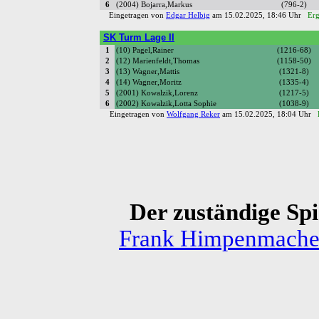
6
(2004) Bojarra,Markus
(796-2)
Eingetragen von
Edgar Helbig
am 15.02.2025, 18:46 Uhr
Erg
SK Turm Lage II
1
(10) Pagel,Rainer
(1216-68)
2
(12) Marienfeldt,Thomas
(1158-50)
3
(13) Wagner,Mattis
(1321-8)
4
(14) Wagner,Moritz
(1335-4)
5
(2001) Kowalzik,Lorenz
(1217-5)
6
(2002) Kowalzik,Lotta Sophie
(1038-9)
Eingetragen von
Wolfgang Reker
am 15.02.2025, 18:04 Uhr
Der zuständige Spie
Frank Himpenmache