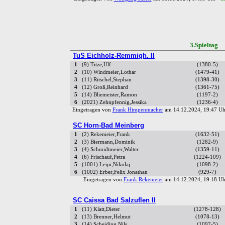
3.Spielta
TuS Eichholz-Remmigh. II
1
(9) Titze,Ulf
(1380-5)
2
(10) Windmeier,Lothar
(1479-41)
3
(11) Ritschel,Stephan
(1398-30)
4
(12) Groß,Reinhard
(1361-75)
5
(14) Bliemeister,Ramon
(1197-2)
6
(2021) Zehnpfennig,Jessika
(1236-4)
Eingetragen von
Frank Himpenmacher
am 14.12.2024, 19:47 
SC Horn-Bad Meinberg
1
(2) Rekemeier,Frank
(1632-51)
2
(3) Biermann,Dominik
(1282-9)
3
(4) Schmidtmeier,Walter
(1359-11)
4
(6) Frischauf,Petra
(1224-109)
5
(1001) Leipi,Nikolaj
(1098-2)
6
(1002) Erber,Felix Jonathan
(929-7)
Eingetragen von
Frank Rekemeier
am 14.12.2024, 19:18 
SC Caissa Bad Salzuflen II
1
(11) Klatt,Dieter
(1278-128)
2
(13) Brenner,Helmut
(1078-13)
3
(14) Scheiding,Nils
(1097-5)