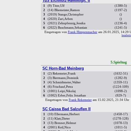
TuS Eichholz-Remmigh. II
1
(9) Titze,Ulf
(1380-5)
2
(14) Bliemeister,Ramon
(1197-2)
3
(2019) Stange,Christopher
()
4
(2020) Zari,Arben
()
5
(2021) Zehnpfennig,Jessika
(1236-4)
6
(2022) Buschmann,Sebastian
(1241-5)
Eingetragen von
Frank Himpenmacher
am 26.01.2025, 14:29
bearbeit
5.Spielta
SC Horn-Bad Meinberg
1
(2) Rekemeier,Frank
(1632-51)
2
(3) Biermann,Dominik
(1282-9)
3
(4) Schmidtmeier,Walter
(1359-11)
4
(6) Frischauf,Petra
(1224-109)
5
(1001) Leipi,Nikolaj
(1098-2)
6
(1002) Erber,Felix Jonathan
(929-7)
Eingetragen von
Frank Rekemeier
am 15.02.2025, 21:34 Uh
SC Caissa Bad Salzuflen II
1
(10) Ellermann,Herbert
(1458-17)
2
(11) Klatt,Dieter
(1278-128)
3
(13) Brenner,Helmut
(1078-13)
4
(2001) Keil,Nico
(1011-5)