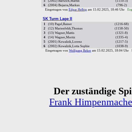
5
(2002) Barwich,Martin
(1110-3)
6
(2004) Bojarra,Markus
(796-2)
Eingetragen von
Edgar Helbig
am 15.02.2025, 18:46 Uhr
Erg
SK Turm Lage II
1
(10) Pagel,Rainer
(1216-68)
2
(12) Marienfeldt,Thomas
(1158-50)
3
(13) Wagner,Mattis
(1321-8)
4
(14) Wagner,Moritz
(1335-4)
5
(2001) Kowalzik,Lorenz
(1217-5)
6
(2002) Kowalzik,Lotta Sophie
(1038-9)
Eingetragen von
Wolfgang Reker
am 15.02.2025, 18:04 Uhr
Der zuständige Spie
Frank Himpenmache