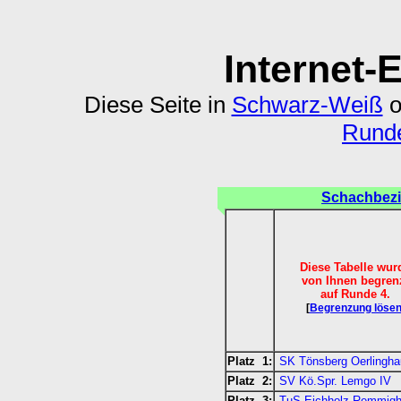
Internet-
Diese Seite in
Schwarz-Weiß
o
Runde
Schachbezi
Diese Tabelle wur
von Ihnen begren
auf Runde 4.
[
Begrenzung löse
Platz 1:
SK Tönsberg Oerlingha
Platz 2:
SV Kö.Spr. Lemgo IV
Platz 3:
TuS Eichholz-Remmigh.