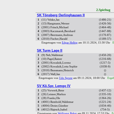
2.Spielta
SK Tönsberg Oerlinghausen II
1
(11) Velske,Jan
(1486-21)
2
(13) Hangmann,Werner
(1426-56)
3
(2001) Fritsch,Michael
(1464-48)
4
(2003) Kaczmarek,Bernhard
(1447-88)
5
(2007) Beermann,Andreas
(1170-87)
6
(2010) Fischer,Harald
(1189-57)
Eingetragen von
Edgar Helbig
am 10.11.2024, 15:30 Uhr
E
SK Turm Lage II
1
(9) Neb,Waldemar
(1450-20)
2
(10) Pagel,Rainer
(1216-68)
3
(2001) Kowalzik,Lorenz
(1217-5)
4
(2002) Kowalzik,Lotta Sophie
(1038-9)
5
(2010) Bunsmann,Heinrich
()
6
(2017) Wall,Jan
()
Eingetragen von
Udo Sprute
am 09.11.2024, 18:00 Uhr
Ergeb
SV Kö.Spr. Lemgo IV
1
(25) Vorwerk,Rene
(1437-12)
2
(26) Leisner,Markus
(1335-10)
3
(28) Franks,Ole
(1364-26)
4
(4001) Rembold,Waldemar
(1221-24)
5
(4004) Dreier,Günther
(1034-40)
6
(4012) Hajesch,Isabel
(754-5)
Eingetragen von
Wolfgang Reker
am 09.11.2024, 17:53 Uhr
E