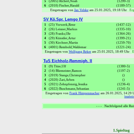
5
(2005) Richert,Noah
(1299-3)
6
(2010) Fischer,Harald
(1189-57)
Eingetragen von
Jan Velske
am 25.01.2025, 19:18 Uhr
Erg
SV Kö.Spr. Lemgo IV
1
(25) Vorwerk,Rene
(1437-12)
2
(26) Leisner,Markus
(1335-10)
3
(28) Franks,Ole
(1364-26)
4
(29) Künstler,Artur
(1399-21)
5
(30) Kirchner,Martin
(1259-70)
6
(4001) Rembold,Waldemar
(1221-24)
Eingetragen von
Wolfgang Reker
am 25.01.2025, 18:49 Uhr
E
TuS Eichholz-Remmigh. II
1
(9) Titze,Ulf
(1380-5)
2
(14) Bliemeister,Ramon
(1197-2)
3
(2019) Stange,Christopher
()
4
(2020) Zari,Arben
()
5
(2021) Zehnpfennig,Jessika
(1236-4)
6
(2022) Buschmann,Sebastian
(1241-5)
Eingetragen von
Frank Himpenmacher
am 26.01.2025, 14:29
bearbeit
- - - Nachfolgend alle Run
1.Spielta