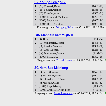
SV Kö.Spr. Lemgo IV
1
(25) Vorwerk,Rene
(1437-12)
2
(26) Leisner,Markus
(1335-10)
3
(29) Künstler,Artur
(1399-21)
4
(4001) Rembold,Waldemar
(1221-24)
5
(4003) Frey,Jonas
(1037-24)
6
(4004) Dreier,Günther
(1034-40)
Eingetragen von
Wolfgang Reker
am 05.10.2024, 18:33 Uh
TuS Eichholz-Remmigh. II
1
(9) Titze,Ulf
(1380-5)
2
(10) Windmeier,Lothar
(1479-41)
3
(11) Ritschel,Stephan
(1398-30)
4
(13) Groß,Michael
(1269-23)
5
(14) Bliemeister,Ramon
(1197-2)
6
(2006) Esau,Peter
(1392-26)
Eingetragen von
Erhard Hantke
am 05.10.2024, 19:14 Uhr
E
SC Horn-Bad Meinberg
1
(1) Egel,Alexander
(1673-17)
2
(2) Rekemeier,Frank
(1632-51)
3
(4) Schmidtmeier,Walter
(1359-11)
4
(5) Myschik,Klaus
(1451-82)
5
(1001) Leipi,Nikolaj
(1098-2)
6
(1004) Grunwald,Noah Peer
(773-1)
Eingetragen von
Frank Rekemeier
am 05.10.2024, 17:29 Uhr