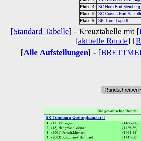
Platz 4:
SC Horn-Bad Meinberg
Platz 5:
SC Caissa Bad Salzufle
Platz 6:
SK Turm Lage II
[
Standard Tabelle
] - Kreuztabelle mit [
[
aktuelle Runde
] [
R
[
Alle Aufstellungen
]
- [
BRETTME
Rundschreiben 
Die gewünschte Runde
SK Tönsberg Oerlinghausen II
1
(11) Velske,Jan
(1486-21)
2
(13) Hangmann,Werner
(1426-56)
3
(2001) Fritsch,Michael
(1464-48)
4
(2003) Kaczmarek,Bernhard
(1447-88)