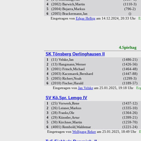
4
(2002) Barwich,Martin
(1110-3)
5
(2004) Bojarra,Markus
(796-2)
6
(2005) Brackermann,Jan
()
Eingetragen von
Edgar Helbig
am 14.12.2024, 20:33 Uhr
E
4.Spielta
SK Tönsberg Oerlinghausen II
1
(11) Velske,Jan
(1486-21)
2
(13) Hangmann,Werner
(1426-56)
3
(2001) Fritsch,Michael
(1464-48)
4
(2003) Kaczmarek,Bernhard
(1447-88)
5
(2005) Richert,Noah
(1299-3)
6
(2010) Fischer,Harald
(1189-57)
Eingetragen von
Jan Velske
am 25.01.2025, 19:18 Uhr
Erg
SV Kö.Spr. Lemgo IV
1
(25) Vorwerk,Rene
(1437-12)
2
(26) Leisner,Markus
(1335-10)
3
(28) Franks,Ole
(1364-26)
4
(29) Künstler,Artur
(1399-21)
5
(30) Kirchner,Martin
(1259-70)
6
(4001) Rembold,Waldemar
(1221-24)
Eingetragen von
Wolfgang Reker
am 25.01.2025, 18:49 Uhr
E