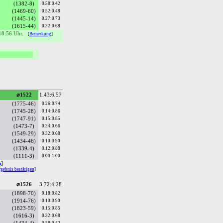
(1382-8)
0.58:0.42
(1469-60)
0.52:0.48
(1445-14)
0.27:0.73
(1615-44)
0.32:0.68
18:56 Uhr.
[
Bemerkung
]
⌀1522
1.43:6.57
(1775-46)
0.26:0.74
(1745-28)
0.14:0.86
(1747-91)
0.15:0.85
(1473-7)
0.34:0.66
(1549-29)
0.32:0.68
(1434-46)
0.10:0.90
(1339-4)
0.12:0.88
(1111-3)
0.00:1.00
n
]
gebnis bestätigen
]
⌀1526
3.72:4.28
(1898-70)
0.18:0.82
(1914-76)
0.10:0.90
(1823-59)
0.15:0.85
(1616-3)
0.32:0.68