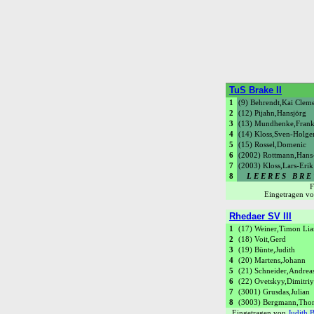
TuS Brake II
1
(9) Behrendt,Kai Clem
2
(12) Pijahn,Hansjörg
3
(13) Mundhenke,Fran
4
(14) Kloss,Sven-Holge
5
(15) Rossel,Domenic
6
(2002) Rottmann,Hans
7
(2003) Kloss,Lars-Erik
8
L E E R E S B R E 
Eingetragen v
Rhedaer SV III
1
(17) Weiner,Timon Li
2
(18) Voit,Gerd
3
(19) Bünte,Judith
4
(20) Martens,Johann
5
(21) Schneider,Andrea
6
(22) Ovetskyy,Dimitriy
7
(3001) Grusdas,Julian
8
(3003) Bergmann,Tho
Eingetragen von
Judith 