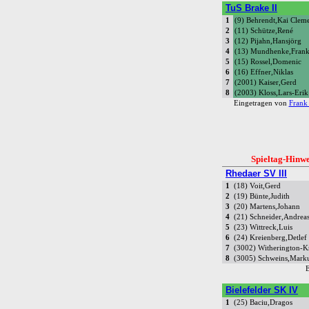
TuS Brake II
1
(9) Behrendt,Kai Clem
2
(11) Schütze,René
3
(12) Pijahn,Hansjörg
4
(13) Mundhenke,Fran
5
(15) Rossel,Domenic
6
(16) Effner,Niklas
7
(2001) Kaiser,Gerd
8
(2003) Kloss,Lars-Erik
Eingetragen von
Frank
Spieltag-Hinwe
Rhedaer SV III
1
(18) Voit,Gerd
2
(19) Bünte,Judith
3
(20) Martens,Johann
4
(21) Schneider,Andrea
5
(23) Wittreck,Luis
6
(24) Kreienberg,Detlef
7
(3002) Witherington-K
8
(3005) Schweins,Mark
E
Bielefelder SK IV
1
(25) Baciu,Dragos