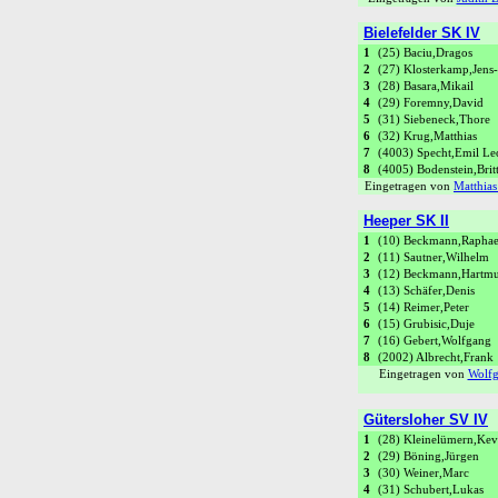
Bielefelder SK IV
1
(25) Baciu,Dragos
2
(27) Klosterkamp,Jens-
3
(28) Basara,Mikail
4
(29) Foremny,David
5
(31) Siebeneck,Thore
6
(32) Krug,Matthias
7
(4003) Specht,Emil Le
8
(4005) Bodenstein,Brit
Eingetragen von
Matthia
Heeper SK II
1
(10) Beckmann,Raphae
2
(11) Sautner,Wilhelm
3
(12) Beckmann,Hartmu
4
(13) Schäfer,Denis
5
(14) Reimer,Peter
6
(15) Grubisic,Duje
7
(16) Gebert,Wolfgang
8
(2002) Albrecht,Frank
Eingetragen von
Wolf
Gütersloher SV IV
1
(28) Kleinelümern,Kev
2
(29) Böning,Jürgen
3
(30) Weiner,Marc
4
(31) Schubert,Lukas