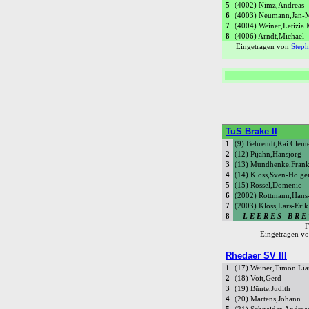
5
(4002) Nimz,Andreas
6
(4003) Neumann,Jan-
7
(4004) Weiner,Letizia 
8
(4006) Arndt,Michael
Eingetragen von
Steph
TuS Brake II
1
(9) Behrendt,Kai Clem
2
(12) Pijahn,Hansjörg
3
(13) Mundhenke,Fran
4
(14) Kloss,Sven-Holge
5
(15) Rossel,Domenic
6
(2002) Rottmann,Hans
7
(2003) Kloss,Lars-Erik
8
L E E R E S B R E 
Eingetragen v
Rhedaer SV III
1
(17) Weiner,Timon Li
2
(18) Voit,Gerd
3
(19) Bünte,Judith
4
(20) Martens,Johann