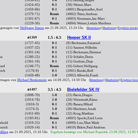
(1638-61)
1-0
(29) Böning,Jürgen
(1424-45)
0-1
(30) Weiner,Marc
(1459-66)
0-1
(4001) Bergstraeßer,Axel
(1379-71)
Remis
(4002) Nimz,Andreas
(1301-67)
0-1
(4003) Neumann,Jan-Marc
(1229-50)
Remis
(4004) Weiner,Letizia Marilena
ngetragen von
Wolfgang Simon
am 21.09.2025, 15:24 Uhr
[
Bemerkung
] [
Bearbeiten
] [
Ergebnis bestät
1.5 : 6.5
Heeper SK II
⌀1369
(1727-45)
0-1
(9) Beckmann,Emanuel
(1437-32)
0-1
(11) Sautner,Wilhelm
(1301-24)
0-1
(12) Beckmann,Hartmut
ua
(1280-22)
0-1
(13) Schäfer,Denis
(1361-19)
0-1
(15) Grubisic,Duje
hard
(1246-77)
Remis
(16) Gebert,Wolfgang
rich
(1176-9)
0-1
(2001) Rzeski,Rolf
(1420-48)
1-0
(2002) Albrecht,Frank
etragen von
Michael Henkemeier
am 14.09.2025, 14:59 Uhr
[
Bemerkung
] [
Bearbeiten
] [
Ergebnis best
3.5 : 4.5
Bielefelder SK IV
⌀1497
(1898-70)
1-0
(25) Baciu,Dragos
(1914-76)
1-0
(26) Wienstrath,Klaus
(1616-3)
0-1
(28) Basara,Mikail
(1574-3)
1-0
(30) Machmer,Jonah
(1451-69)
0-1
(32) Krug,Matthias
(1183-81)
Remis
(4003) Specht,Emil Leon
inhold
(1319-25)
0-1
(4009) Luu,Nhat Minh
nrich
(1020-14)
0-1
(4010) Büker,Paul Andreas
ßling
am 21.09.2025, 15:16 Uhr
Ergebnis bestätigt von Michael Popiolek 23.09.2025, 12:05 