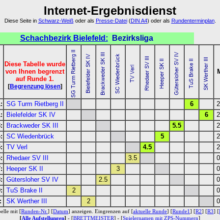
Internet-Ergebnisdienst
Diese Seite in
Schwarz-Weiß
oder als
Presse-Datei
(
DIN A4
) oder als
Rundenterminplan
.
Schachbezirk Bielefeld:
Bezirksliga
Diese Tabelle wurde
von Ihnen begrenzt
auf Runde 1.
[
Begrenzung lösen
]
:
SG Turm Rietberg II
6
2
:
Bielefelder SK IV
6
2
:
Brackweder SK III
5.5
2
:
SC Wiedenbrück
5
2
:
TV Verl
4.5
2
:
Rhedaer SV III
3.5
0
:
Heeper SK II
3
0
:
Gütersloher SV IV
2.5
0
:
TuS Brake II
2
0
:
SK Werther III
2
0
elle mit [
Runden-Nr.
] [
Datum
] anzeigen. Eingrenzen auf [
aktuelle Runde
] [
Runde1
] [
R2
] [
R3
] [
[
Alle Aufstellungen
]
- [
BRETTMEISTER
] - [
Spielernamen mit ZPS-Nummern
]