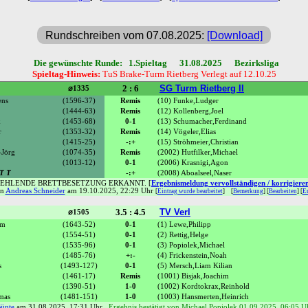
Rundschreiben vom 07.08.2025:
[Download]
Die gewünschte Runde: 1.Spieltag 31.08.2025 Bezirksliga
Spieltag-Hinweis:
TuS Brake-Turm Rietberg Verlegt auf 12.10.25
2 : 6
SG Turm Rietberg II
⌀1335
ens
(1596-37)
Remis
(10) Funke,Ludger
(1444-63)
Remis
(12) Kollenberg,Joel
k
(1453-68)
0-1
(13) Schumacher,Ferdinand
r
(1353-32)
Remis
(14) Vögeler,Elias
(1415-25)
-:+
(15) Ströhmeier,Christian
-Jörg
(1074-35)
Remis
(2002) Hutfilker,Michael
(1013-12)
0-1
(2006) Krasnigi,Agon
T T
-:+
(2008) Aboalseel,Naser
FEHLENDE BRETTBESETZUNG ERKANNT. [
Ergebnismeldung vervollständigen / korrigiere
on
Andreas Schneider
am 19.10.2025, 22:29 Uhr
[
Eintrag wurde bearbeitet
]
[
Bemerkung
] [
Bearbeiten
] [
Er
3.5 : 4.5
TV Verl
⌀1505
am
(1643-52)
0-1
(1) Lewe,Philipp
(1554-51)
0-1
(2) Rettig,Helge
(1535-96)
0-1
(3) Popiolek,Michael
(1485-76)
+:-
(4) Frickenstein,Noah
s
(1493-127)
0-1
(5) Mersch,Liam Kilian
(1461-17)
Remis
(1001) Bisjak,Joachim
(1390-51)
1-0
(1002) Kordtokrax,Reinhold
mas
(1481-151)
1-0
(1003) Hansmerten,Heinrich
Bünte
am 31.08.2025, 17:31 Uhr
Ergebnis bestätigt von Michael Popiolek 01.09.2025, 06:05 U