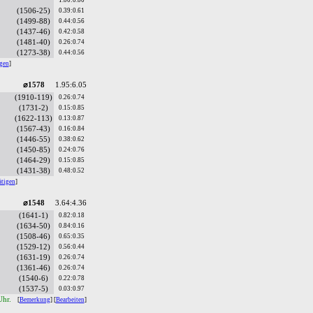
1.00:0.00
(1506-25)
0.39:0.61
(1499-88)
0.44:0.56
(1437-46)
0.42:0.58
(1481-40)
0.26:0.74
(1273-38)
0.44:0.56
igen
]
⌀1578
1.95:6.05
(1910-119)
0.26:0.74
(1731-2)
0.15:0.85
(1622-113)
0.13:0.87
(1567-43)
0.16:0.84
(1446-55)
0.38:0.62
(1450-85)
0.24:0.76
(1464-29)
0.15:0.85
(1431-38)
0.48:0.52
ätigen
]
⌀1548
3.64:4.36
(1641-1)
0.82:0.18
(1634-50)
0.84:0.16
(1508-46)
0.65:0.35
(1529-12)
0.56:0.44
(1631-19)
0.26:0.74
(1361-46)
0.26:0.74
(1540-6)
0.22:0.78
(1537-5)
0.03:0.97
Uhr.
[
Bemerkung
] [
Bearbeiten
]