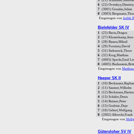
5
(21) Schneider,Andrea
6
(22) Ovetskyy,Dimitriy
7
(3001) Grusdas,Julian
8
(3003) Bergmann,Tho
Eingetragen von
Judith 
Bielefelder SK IV
1
(25) Baciu,Dragos
2
(27) Klosterkamp,Jens-
3
(28) Basara,Mikail
4
(29) Foremny,David
5
(31) Siebeneck,Thore
6
(32) Krug,Matthias
7
(4003) Specht,Emil Le
8
(4005) Bodenstein,Brit
Eingetragen von
Matthia
Heeper SK II
1
(10) Beckmann,Raphae
2
(11) Sautner,Wilhelm
3
(12) Beckmann,Hartmu
4
(13) Schäfer,Denis
5
(14) Reimer,Peter
6
(15) Grubisic,Duje
7
(16) Gebert,Wolfgang
8
(2002) Albrecht,Frank
Eingetragen von
Wolf
Gütersloher SV IV