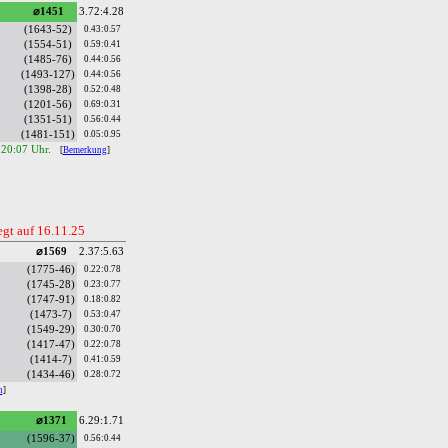
⌀1451
3.72:4.28
(1643-52)
0.43:0.57
(1554-51)
0.59:0.41
(1485-76)
0.44:0.56
(1493-127)
0.44:0.56
(1398-28)
0.52:0.48
(1201-56)
0.69:0.31
(1351-51)
0.56:0.44
(1481-151)
0.05:0.95
 20:07 Uhr.
[
Bemerkung
]
gt auf 16.11.25
⌀1569
2.37:5.63
(1775-46)
0.22:0.78
(1745-28)
0.23:0.77
(1747-91)
0.18:0.82
(1473-7)
0.53:0.47
(1549-29)
0.30:0.70
(1417-47)
0.22:0.78
(1414-7)
0.41:0.59
(1434-46)
0.28:0.72
n
]
⌀1371
6.29:1.71
(1596-37)
0.56:0.44