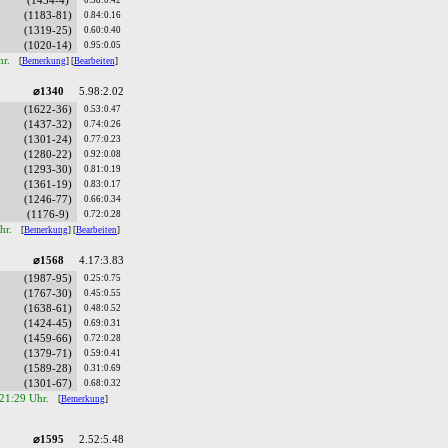
(1434-4)
0.58:0.42
(1183-81)
0.84:0.16
(1319-25)
0.60:0.40
(1020-14)
0.95:0.05
hr.
[
Bemerkung
] [
Bearbeiten
]
⌀1340
5.98:2.02
(1622-36)
0.53:0.47
(1437-32)
0.74:0.26
(1301-24)
0.77:0.23
(1280-22)
0.92:0.08
(1293-30)
0.81:0.19
(1361-19)
0.83:0.17
(1246-77)
0.66:0.34
(1176-9)
0.72:0.28
hr.
[
Bemerkung
] [
Bearbeiten
]
⌀1568
4.17:3.83
(1987-95)
0.25:0.75
(1767-30)
0.45:0.55
(1638-61)
0.48:0.52
(1424-45)
0.69:0.31
(1459-66)
0.72:0.28
(1379-71)
0.59:0.41
(1589-28)
0.31:0.69
(1301-67)
0.68:0.32
 21:29 Uhr.
[
Bemerkung
]
⌀1595
2.52:5.48