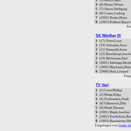
3
(5) Beck,Franjo
4
(6) Rösser,Werner
5
(7) Simon,Wolfgang
6
(8) Loeser,Ludwig
7
(1002) Huster,Heinz
8
(1003) Prüßner,Rupert
Ei
SK Werther III
1
(17) Drees,Leon
2
(19) Schramm,Aron
3
(21) Stampehl,Jonas
4
(22) Ruschhaupt,Josch
5
(24) Böckmann,Paul
6
(3001) Sahrhage,Bern
7
(3003) Maybaum,Hein
8
(3008) Holz,Leonard
Eing
TV Verl
1
(1) Lewe,Philipp
2
(2) Rettig,Helge
3
(4) Frickenstein,Noah
4
(6) Falkenreck,Dirk
5
(8) Maaß,Thomas
6
(1001) Bisjak,Joachim
7
(1002) Kordtokrax,Re
8
(1003) Hansmerten,Hei
Eingetragen von
Guido Gö