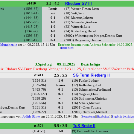
3.5 : 4.5
Rhedaer SV III
⌀1410
ens
(1596-37)
Remis
(17) Weiner,Timon Liam
(1618-41)
-:+
(18) Voit,Gerd
(1444-63)
0-1
(20) Martens,Johann
k
(1453-68)
1-0
(21) Schneider,Andreas
(1415-25)
1-0
(23) Wittreck,Luis
(1345-2)
1-0
(24) Kreienberg,Detlef
(1393-33)
0-1
(3002) Witherington-Kröger,Dennis-Kurt
(1013-12)
0-1
(3003) Bergmann,Thomas
 Mundhenke
am 14.09.2025, 15:11 Uhr
Ergebnis bestätigt von Andreas Schneider 14.09.2025,
[
Bearbeiten
]
3.Spieltag 09.11.2025 Bezirksliga
is:
Rhdaer SV-Turm Rietberg Verlegt auf 23.11.25, Gütersloher SV-SKWerther Verle
2.5 : 5.5
SG Turm Rietberg II
⌀1411
(1554-51)
1-0
(10) Funke,Ludger
(1535-96)
Remis
(12) Kollenberg,Joel
(1485-76)
0-1
(13) Schumacher,Ferdinand
s
(1493-127)
0-1
(14) Vögeler,Elias
(1398-28)
+:-
(15) Ströhmeier,Christian
(1201-56)
0-1
(16) Schalk,Michael
röger,Dennis-Kurt
(1351-51)
0-1
(2001) Chen,Yuyang
us
(1269-22)
0-1
(2002) Hutfilker,Michael
ingetragen von
Judith Bünte
am 23.11.2025, 15:04 Uhr
[
Bemerkung
] [
Bearbeiten
] [
Ergebnis bestätige
5.5 : 2.5
TuS Brake II
⌀1574
(1641-1)
1-0
(9) Behrendt,Kai Clemens