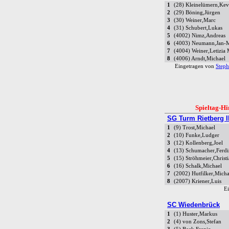
1
(28) Kleinelümern,Kev
2
(29) Böning,Jürgen
3
(30) Weiner,Marc
4
(31) Schubert,Lukas
5
(4002) Nimz,Andreas
6
(4003) Neumann,Jan-
7
(4004) Weiner,Letizia 
8
(4006) Arndt,Michael
Eingetragen von
Steph
Spieltag-Hi
SG Turm Rietberg I
1
(9) Trost,Michael
2
(10) Funke,Ludger
3
(12) Kollenberg,Joel
4
(13) Schumacher,Ferd
5
(15) Ströhmeier,Christ
6
(16) Schalk,Michael
7
(2002) Hutfilker,Micha
8
(2007) Kriener,Luis
E
SC Wiedenbrück
1
(1) Huster,Markus
2
(4) von Zons,Stefan