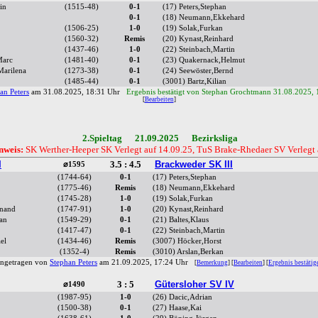
in
(1515-48)
0-1
(17) Peters,Stephan
0-1
(18) Neumann,Ekkehard
(1506-25)
1-0
(19) Solak,Furkan
(1560-32)
Remis
(20) Kynast,Reinhard
(1437-46)
1-0
(22) Steinbach,Martin
Marc
(1481-40)
0-1
(23) Quakernack,Helmut
Marilena
(1273-38)
0-1
(24) Seewöster,Bernd
(1485-44)
0-1
(3001) Bartz,Kilian
an Peters
am 31.08.2025, 18:31 Uhr
Ergebnis bestätigt von Stephan Grochtmann 31.08.2025, 
[
Bearbeiten
]
2.Spieltag 21.09.2025 Bezirksliga
nweis:
SK Werther-Heeper SK Verlegt auf 14.09.25, TuS Brake-Rhedaer SV Verlegt 
I
3.5 : 4.5
Brackweder SK III
⌀1595
(1744-64)
0-1
(17) Peters,Stephan
(1775-46)
Remis
(18) Neumann,Ekkehard
(1745-28)
1-0
(19) Solak,Furkan
inand
(1747-91)
1-0
(20) Kynast,Reinhard
ian
(1549-29)
0-1
(21) Baltes,Klaus
(1417-47)
0-1
(22) Steinbach,Martin
el
(1434-46)
Remis
(3007) Höcker,Horst
(1352-4)
Remis
(3010) Arslan,Berkan
ingetragen von
Stephan Peters
am 21.09.2025, 17:24 Uhr
[
Bemerkung
] [
Bearbeiten
] [
Ergebnis bestätig
3 : 5
Gütersloher SV IV
⌀1490
(1987-95)
1-0
(26) Dacic,Adrian
(1500-38)
0-1
(27) Haase,Kai