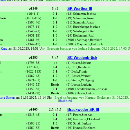
6 : 2
SK Werther III
⌀1540
(1641-1)
0-1
(18) Schramm,Joshua
Joris
(1616-105)
1-0
(19) Schramm,Aron
(1508-46)
0-1
(21) Stampehl,Jonas
(1675-14)
1-0
(22) Ruschhaupt,Joschua
(1546-21)
1-0
(23) Sahrhage,Colin
(1631-19)
1-0
(24) Böckmann,Paul
on
(1361-46)
1-0
(3001) Sahrhage,Bernhard
ta
(1342-17)
1-0
(3003) Maybaum,Heinrich
s Krug
am 31.08.2025, 14:51 Uhr
Ergebnis bestätigt von Joshua Schramm 08.09.2025, 17:03 U
3 : 5
SC Wiedenbrück
⌀1583
l
(1793-58)
-:+
(1) Huster,Markus
(1731-2)
0-1
(2) Höll,Reinhold
t
(1622-113)
0-1
(5) Beck,Franjo
(1567-43)
1-0
(6) Rösser,Werner
(1621-51)
1-0
(7) Simon,Wolfgang
(1446-55)
Remis
(8) Loeser,Ludwig
(1450-85)
0-1
(1001) Breddermann,Christian
(1431-38)
Remis
(1002) Huster,Heinz
gang Simon
am 31.08.2025, 19:14 Uhr
Ergebnis bestätigt von Hartmut Beckmann 31.08.2025,
[
Bearbeiten
]
2.5 : 5.5
Brackweder SK III
⌀1465
in
(1515-48)
0-1
(17) Peters,Stephan
0-1
(18) Neumann,Ekkehard
(1506-25)
1-0
(19) Solak,Furkan
(1560-32)
Remis
(20) Kynast,Reinhard