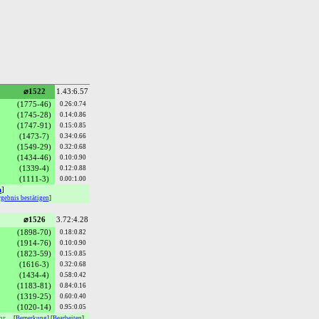
⌀1522
1.43:6.57
(1775-46)
0.26:0.74
(1745-28)
0.14:0.86
(1747-91)
0.15:0.85
(1473-7)
0.34:0.66
(1549-29)
0.32:0.68
(1434-46)
0.10:0.90
(1339-4)
0.12:0.88
(1111-3)
0.00:1.00
n
]
gebnis bestätigen
]
⌀1526
3.72:4.28
(1898-70)
0.18:0.82
(1914-76)
0.10:0.90
(1823-59)
0.15:0.85
(1616-3)
0.32:0.68
(1434-4)
0.58:0.42
(1183-81)
0.84:0.16
(1319-25)
0.60:0.40
(1020-14)
0.95:0.05
hr.
[
Bemerkung
] [
Bearbeiten
]