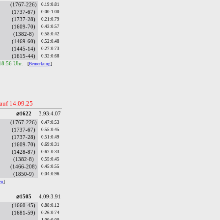
(1767-226)
0.19:0.81
(1737-67)
0.00:1.00
(1737-28)
0.21:0.79
(1609-70)
0.43:0.57
(1382-8)
0.58:0.42
(1469-60)
0.52:0.48
(1445-14)
0.27:0.73
(1615-44)
0.32:0.68
18:56 Uhr.
[
Bemerkung
]
auf 14.09.25
⌀1622
3.93:4.07
(1767-226)
0.47:0.53
(1737-67)
0.55:0.45
(1737-28)
0.51:0.49
(1609-70)
0.69:0.31
(1428-87)
0.67:0.33
(1382-8)
0.55:0.45
(1466-208)
0.45:0.55
(1850-9)
0.04:0.96
en
]
⌀1505
4.09:3.91
(1660-45)
0.88:0.12
(1681-59)
0.26:0.74