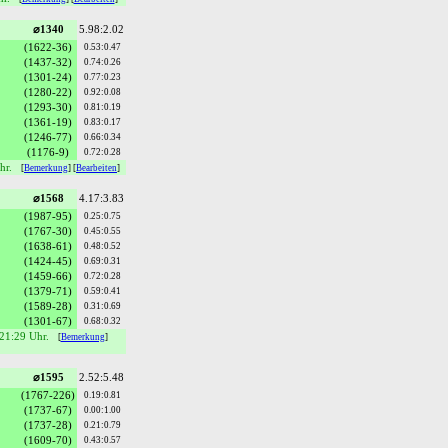
⌀1340
5.98:2.02
(1622-36)
0.53:0.47
(1437-32)
0.74:0.26
(1301-24)
0.77:0.23
(1280-22)
0.92:0.08
(1293-30)
0.81:0.19
(1361-19)
0.83:0.17
(1246-77)
0.66:0.34
(1176-9)
0.72:0.28
hr.
[
Bemerkung
] [
Bearbeiten
]
⌀1568
4.17:3.83
(1987-95)
0.25:0.75
(1767-30)
0.45:0.55
(1638-61)
0.48:0.52
(1424-45)
0.69:0.31
(1459-66)
0.72:0.28
(1379-71)
0.59:0.41
(1589-28)
0.31:0.69
(1301-67)
0.68:0.32
 21:29 Uhr.
[
Bemerkung
]
⌀1595
2.52:5.48
(1767-226)
0.19:0.81
(1737-67)
0.00:1.00
(1737-28)
0.21:0.79
(1609-70)
0.43:0.57