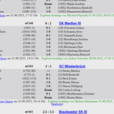
s
(1493-127)
0-1
(5) Mersch,Liam Kilian
(1461-17)
Remis
(1001) Bisjak,Joachim
(1390-51)
1-0
(1002) Kordtokrax,Reinhold
mas
(1481-151)
1-0
(1003) Hansmerten,Heinrich
Bünte
am 31.08.2025, 17:31 Uhr
Ergebnis bestätigt von Michael Popiolek 01.09.2025, 06:05 U
6 : 2
SK Werther III
⌀1540
(1641-1)
0-1
(18) Schramm,Joshua
Joris
(1616-105)
1-0
(19) Schramm,Aron
(1508-46)
0-1
(21) Stampehl,Jonas
(1675-14)
1-0
(22) Ruschhaupt,Joschua
(1546-21)
1-0
(23) Sahrhage,Colin
(1631-19)
1-0
(24) Böckmann,Paul
on
(1361-46)
1-0
(3001) Sahrhage,Bernhard
ta
(1342-17)
1-0
(3003) Maybaum,Heinrich
s Krug
am 31.08.2025, 14:51 Uhr
Ergebnis bestätigt von Joshua Schramm 08.09.2025, 17:03 U
3 : 5
SC Wiedenbrück
⌀1583
l
(1793-58)
-:+
(1) Huster,Markus
(1731-2)
0-1
(2) Höll,Reinhold
t
(1622-113)
0-1
(5) Beck,Franjo
(1567-43)
1-0
(6) Rösser,Werner
(1621-51)
1-0
(7) Simon,Wolfgang
(1446-55)
Remis
(8) Loeser,Ludwig
(1450-85)
0-1
(1001) Breddermann,Christian
(1431-38)
Remis
(1002) Huster,Heinz
gang Simon
am 31.08.2025, 19:14 Uhr
Ergebnis bestätigt von Hartmut Beckmann 31.08.2025,
[
Bearbeiten
]
2.5 : 5.5
Brackweder SK III
⌀1465