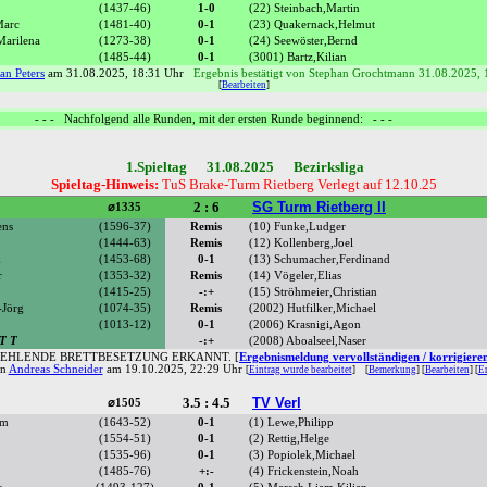
(1437-46)
1-0
(22) Steinbach,Martin
Marc
(1481-40)
0-1
(23) Quakernack,Helmut
Marilena
(1273-38)
0-1
(24) Seewöster,Bernd
(1485-44)
0-1
(3001) Bartz,Kilian
an Peters
am 31.08.2025, 18:31 Uhr
Ergebnis bestätigt von Stephan Grochtmann 31.08.2025, 
[
Bearbeiten
]
- - - Nachfolgend alle Runden, mit der ersten Runde beginnend: - - -
1.Spieltag 31.08.2025 Bezirksliga
Spieltag-Hinweis:
TuS Brake-Turm Rietberg Verlegt auf 12.10.25
2 : 6
SG Turm Rietberg II
⌀1335
ens
(1596-37)
Remis
(10) Funke,Ludger
(1444-63)
Remis
(12) Kollenberg,Joel
k
(1453-68)
0-1
(13) Schumacher,Ferdinand
r
(1353-32)
Remis
(14) Vögeler,Elias
(1415-25)
-:+
(15) Ströhmeier,Christian
-Jörg
(1074-35)
Remis
(2002) Hutfilker,Michael
(1013-12)
0-1
(2006) Krasnigi,Agon
T T
-:+
(2008) Aboalseel,Naser
FEHLENDE BRETTBESETZUNG ERKANNT. [
Ergebnismeldung vervollständigen / korrigiere
on
Andreas Schneider
am 19.10.2025, 22:29 Uhr
[
Eintrag wurde bearbeitet
]
[
Bemerkung
] [
Bearbeiten
] [
Er
3.5 : 4.5
TV Verl
⌀1505
am
(1643-52)
0-1
(1) Lewe,Philipp
(1554-51)
0-1
(2) Rettig,Helge
(1535-96)
0-1
(3) Popiolek,Michael
(1485-76)
+:-
(4) Frickenstein,Noah