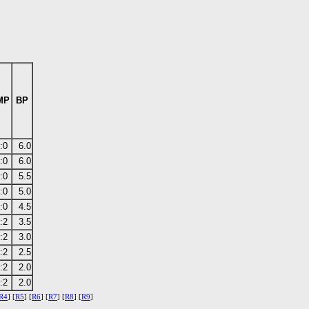
MP
BP
:0
6.0
:0
6.0
:0
5.5
:0
5.0
:0
4.5
:2
3.5
:2
3.0
:2
2.5
:2
2.0
:2
2.0
R4
] [
R5
] [
R6
] [
R7
] [
R8
] [
R9
]