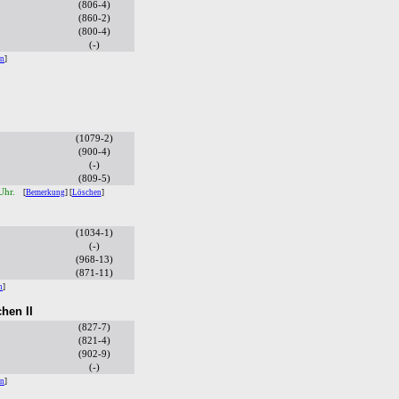
(806-4)
(860-2)
(800-4)
(-)
en
]
(1079-2)
(900-4)
(-)
(809-5)
 Uhr.
[
Bemerkung
] [
Löschen
]
(1034-1)
(-)
(968-13)
(871-11)
n
]
hen II
(827-7)
(821-4)
(902-9)
(-)
en
]