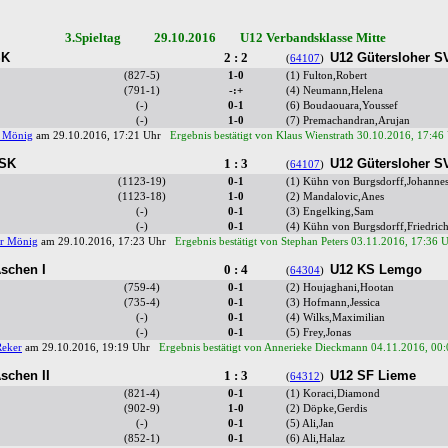
3.Spieltag 29.10.2016 U12 Verbandsklasse Mitte
SK
2 : 2
U12 Gütersloher SV
(
64107
)
(827-5)
1-0
(1) Fulton,Robert
(791-1)
-:+
(4) Neumann,Helena
(-)
0-1
(6) Boudaouara,Youssef
(-)
1-0
(7) Premachandran,Arujan
 Mönig
am 29.10.2016, 17:21 Uhr
Ergebnis bestätigt von Klaus Wienstrath 30.10.2016, 17:46
 SK
1 : 3
U12 Gütersloher SV
(
64107
)
(1123-19)
0-1
(1) Kühn von Burgsdorff,Johanne
(1123-18)
1-0
(2) Mandalovic,Anes
(-)
0-1
(3) Engelking,Sam
(-)
0-1
(4) Kühn von Burgsdorff,Friedric
r Mönig
am 29.10.2016, 17:23 Uhr
Ergebnis bestätigt von Stephan Peters 03.11.2016, 17:36 
schen I
0 : 4
U12 KS Lemgo
(
64304
)
(759-4)
0-1
(2) Houjaghani,Hootan
(735-4)
0-1
(3) Hofmann,Jessica
(-)
0-1
(4) Wilks,Maximilian
(-)
0-1
(5) Frey,Jonas
Reker
am 29.10.2016, 19:19 Uhr
Ergebnis bestätigt von Annerieke Dieckmann 04.11.2016, 00
schen II
1 : 3
U12 SF Lieme
(
64312
)
(821-4)
0-1
(1) Koraci,Diamond
(902-9)
1-0
(2) Döpke,Gerdis
(-)
0-1
(5) Ali,Jan
(852-1)
0-1
(6) Ali,Halaz