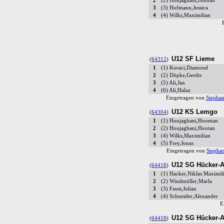
2
(2) Houjaghani,Hootan
3
(3) Hofmann,Jessica
4
(4) Wilks,Maximilian
U12 SF Lieme
(
64312
)
1
(1) Koraci,Diamond
2
(2) Döpke,Gerdis
3
(5) Ali,Jan
4
(6) Ali,Halaz
Eingetragen von
Stephan
U12 KS Lemgo
(
64304
)
1
(1) Houjaghani,Hooman
2
(2) Houjaghani,Hootan
3
(4) Wilks,Maximilian
4
(5) Frey,Jonas
Eingetragen von
Stephan
U12 SG Hücker-A
(
64418
)
1
(1) Hacker,Niklas Maximil
2
(2) Windmüller,Marla
3
(3) Faust,Julian
4
(4) Schneider,Alexander
E
U12 SG Hücker-A
(
64418
)