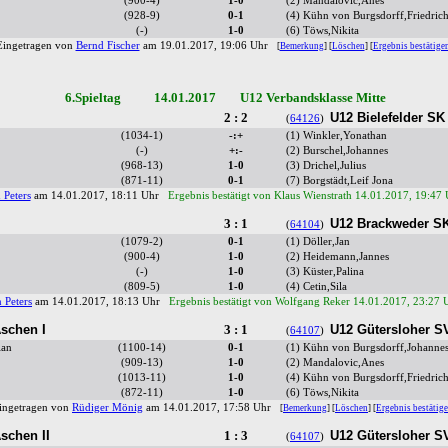
(900-4)
1-0
(2) Mandalovic,Anes
(928-9)
0-1
(4) Kühn von Burgsdorff,Friedric
(-)
1-0
(6) Töws,Nikita
Eingetragen von
Bernd Fischer
am 19.01.2017, 19:06 Uhr
[
Bemerkung
] [
Löschen
] [
Ergebnis bestätige
6.Spieltag 14.01.2017 U12 Verbandsklasse Mitte
2 : 2
U12 Bielefelder SK
(
64126
)
(1034-1)
-:+
(1) Winkler,Yonathan
(-)
+:-
(2) Burschel,Johannes
(968-13)
1-0
(3) Drichel,Julius
(871-11)
0-1
(7) Borgstädt,Leif Jona
 Peters
am 14.01.2017, 18:11 Uhr
Ergebnis bestätigt von Klaus Wienstrath 14.01.2017, 19:47
3 : 1
U12 Brackweder S
(
64104
)
(1079-2)
0-1
(1) Döller,Jan
(900-4)
1-0
(2) Heidemann,Jannes
(-)
1-0
(3) Küster,Palina
(809-5)
1-0
(4) Cetin,Sila
 Peters
am 14.01.2017, 18:13 Uhr
Ergebnis bestätigt von Wolfgang Reker 14.01.2017, 23:27 
schen I
3 : 1
U12 Gütersloher SV
(
64107
)
ian
(1100-14)
0-1
(1) Kühn von Burgsdorff,Johanne
(909-13)
1-0
(2) Mandalovic,Anes
(1013-11)
1-0
(4) Kühn von Burgsdorff,Friedric
(872-11)
1-0
(6) Töws,Nikita
ingetragen von
Rüdiger Mönig
am 14.01.2017, 17:58 Uhr
[
Bemerkung
] [
Löschen
] [
Ergebnis bestätig
schen II
1 : 3
U12 Gütersloher SV
(
64107
)