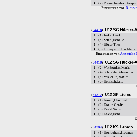
4
(7) Premachandran,Arujan
Eingetragen von
Rüdige
U12 SG Hücker-A
(
64418
)
1
(1) Jaekel,David
2
(3) Seibel,Isabelle
3
(4) Höner,Theo
4
(5) Ebmeyer,Robin Marie
Eingetragen von
Annerieke 
U12 SG Hücker-A
(
64418
)
1
(2) Windmüller,Marla
2
(4) Schneider,Alexander
3
(5) Vasilenko,Maxim
4
(6) Heinisch,Luis
U12 SF Lieme
(
64312
)
1
(1) Koraci,Diamond
2
(2) Döpke,Gerdis
3
(3) David,Stella
4
(4) David,Isabel
E
U12 KS Lemgo
(
64304
)
1
(1) Houjaghani,Hooman