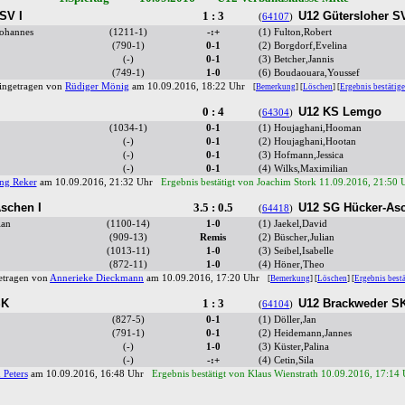
SV I
1 : 3
U12 Gütersloher SV
(
64107
)
Johannes
(1211-1)
-:+
(1) Fulton,Robert
(790-1)
0-1
(2) Borgdorf,Evelina
(-)
0-1
(3) Betcher,Jannis
(749-1)
1-0
(6) Boudaouara,Youssef
ingetragen von
Rüdiger Mönig
am 10.09.2016, 18:22 Uhr
[
Bemerkung
] [
Löschen
] [
Ergebnis bestätig
0 : 4
U12 KS Lemgo
(
64304
)
(1034-1)
0-1
(1) Houjaghani,Hooman
(-)
0-1
(2) Houjaghani,Hootan
(-)
0-1
(3) Hofmann,Jessica
(-)
0-1
(4) Wilks,Maximilian
ng Reker
am 10.09.2016, 21:32 Uhr
Ergebnis bestätigt von Joachim Stork 11.09.2016, 21:50 
schen I
3.5 : 0.5
U12 SG Hücker-Asc
(
64418
)
ian
(1100-14)
1-0
(1) Jaekel,David
(909-13)
Remis
(2) Büscher,Julian
(1013-11)
1-0
(3) Seibel,Isabelle
(872-11)
1-0
(4) Höner,Theo
etragen von
Annerieke Dieckmann
am 10.09.2016, 17:20 Uhr
[
Bemerkung
] [
Löschen
] [
Ergebnis best
SK
1 : 3
U12 Brackweder S
(
64104
)
(827-5)
0-1
(1) Döller,Jan
(791-1)
0-1
(2) Heidemann,Jannes
(-)
1-0
(3) Küster,Palina
(-)
-:+
(4) Cetin,Sila
 Peters
am 10.09.2016, 16:48 Uhr
Ergebnis bestätigt von Klaus Wienstrath 10.09.2016, 17:14