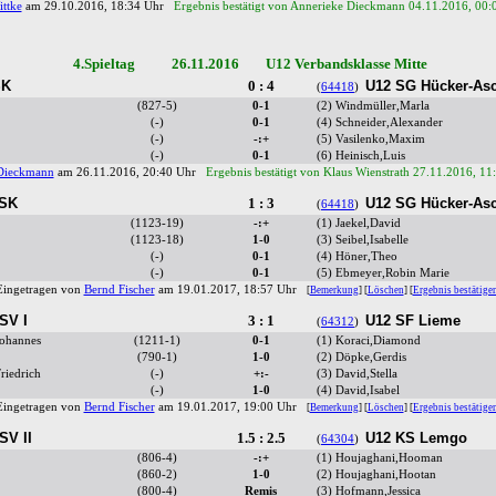
ttke
am 29.10.2016, 18:34 Uhr
Ergebnis bestätigt von Annerieke Dieckmann 04.11.2016, 00:
4.Spieltag 26.11.2016 U12 Verbandsklasse Mitte
SK
0 : 4
U12 SG Hücker-Asc
(
64418
)
(827-5)
0-1
(2) Windmüller,Marla
(-)
0-1
(4) Schneider,Alexander
(-)
-:+
(5) Vasilenko,Maxim
(-)
0-1
(6) Heinisch,Luis
Dieckmann
am 26.11.2016, 20:40 Uhr
Ergebnis bestätigt von Klaus Wienstrath 27.11.2016, 11
 SK
1 : 3
U12 SG Hücker-Asc
(
64418
)
(1123-19)
-:+
(1) Jaekel,David
(1123-18)
1-0
(3) Seibel,Isabelle
(-)
0-1
(4) Höner,Theo
(-)
0-1
(5) Ebmeyer,Robin Marie
Eingetragen von
Bernd Fischer
am 19.01.2017, 18:57 Uhr
[
Bemerkung
] [
Löschen
] [
Ergebnis bestätige
SV I
3 : 1
U12 SF Lieme
(
64312
)
Johannes
(1211-1)
0-1
(1) Koraci,Diamond
(790-1)
1-0
(2) Döpke,Gerdis
riedrich
(-)
+:-
(3) David,Stella
(-)
1-0
(4) David,Isabel
Eingetragen von
Bernd Fischer
am 19.01.2017, 19:00 Uhr
[
Bemerkung
] [
Löschen
] [
Ergebnis bestätige
SV II
1.5 : 2.5
U12 KS Lemgo
(
64304
)
(806-4)
-:+
(1) Houjaghani,Hooman
(860-2)
1-0
(2) Houjaghani,Hootan
(800-4)
Remis
(3) Hofmann,Jessica