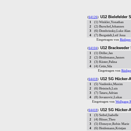
U12 Bielefelder 
(
64126
)
1
(1) Winkler,Yonathan
2
(2) Burschel,Johannes
3
(6) Dembrinsky,Luke Alan
4
(7) Borgstädt,Leif Jona
Eingetragen von
Rüdiger
U12 Brackweder
(
64104
)
1
(1) Döller,Jan
2
(2) Heidemann,Jannes
3
(3) Küster,Palina
4
(4) Cetin,Sila
Eingetragen von
Rüdige
U12 SG Hücker-A
(
64418
)
1
(5) Vasilenko,Maxim
2
(6) Heinisch,Luis
3
(7) Tataru,Adrian
4
(8) Jovanovic,Lukas
Eingetragen von
Wolfgang 
U12 SG Hücker-A
(
64418
)
1
(3) Seibel,Isabelle
2
(4) Höner,Theo
3
(5) Ebmeyer,Robin Marie
4
(6) Heidemann,Kristjan