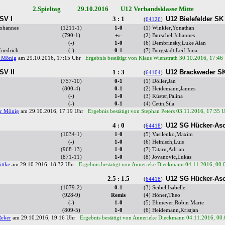
2.Spieltag 29.10.2016 U12 Verbandsklasse Mitte
SV I
3 : 1
U12 Bielefelder SK
(
64126
)
Johannes
(1211-1)
1-0
(1) Winkler,Yonathan
(790-1)
+:-
(2) Burschel,Johannes
(-)
1-0
(6) Dembrinsky,Luke Alan
riedrich
(-)
0-1
(7) Borgstädt,Leif Jona
 Mönig
am 29.10.2016, 17:15 Uhr
Ergebnis bestätigt von Klaus Wienstrath 30.10.2016, 17:46
SV II
1 : 3
U12 Brackweder S
(
64104
)
(757-10)
0-1
(1) Döller,Jan
(800-4)
0-1
(2) Heidemann,Jannes
(-)
1-0
(3) Küster,Palina
(-)
0-1
(4) Cetin,Sila
r Mönig
am 29.10.2016, 17:19 Uhr
Ergebnis bestätigt von Stephan Peters 03.11.2016, 17:35 
4 : 0
U12 SG Hücker-Asc
(
64418
)
(1034-1)
1-0
(5) Vasilenko,Maxim
(-)
1-0
(6) Heinisch,Luis
(968-13)
1-0
(7) Tataru,Adrian
(871-11)
1-0
(8) Jovanovic,Lukas
ttke
am 29.10.2016, 18:32 Uhr
Ergebnis bestätigt von Annerieke Dieckmann 04.11.2016, 00:
2.5 : 1.5
U12 SG Hücker-Asc
(
64418
)
(1079-2)
0-1
(3) Seibel,Isabelle
(928-9)
Remis
(4) Höner,Theo
(-)
1-0
(5) Ebmeyer,Robin Marie
(809-5)
1-0
(6) Heidemann,Kristjan
Reker
am 29.10.2016, 19:16 Uhr
Ergebnis bestätigt von Annerieke Dieckmann 04.11.2016, 00