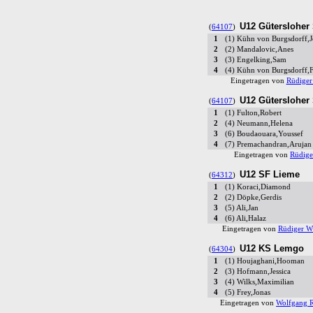
U12 Gütersloher 
(
64107
)
1
(1) Kühn von Burgsdorff,
2
(2) Mandalovic,Anes
3
(3) Engelking,Sam
4
(4) Kühn von Burgsdorff,F
Eingetragen von
Rüdiger
U12 Gütersloher 
(
64107
)
1
(1) Fulton,Robert
2
(4) Neumann,Helena
3
(6) Boudaouara,Youssef
4
(7) Premachandran,Arujan
Eingetragen von
Rüdige
U12 SF Lieme
(
64312
)
1
(1) Koraci,Diamond
2
(2) Döpke,Gerdis
3
(5) Ali,Jan
4
(6) Ali,Halaz
Eingetragen von
Rüdiger Wi
U12 KS Lemgo
(
64304
)
1
(1) Houjaghani,Hooman
2
(3) Hofmann,Jessica
3
(4) Wilks,Maximilian
4
(5) Frey,Jonas
Eingetragen von
Wolfgang 