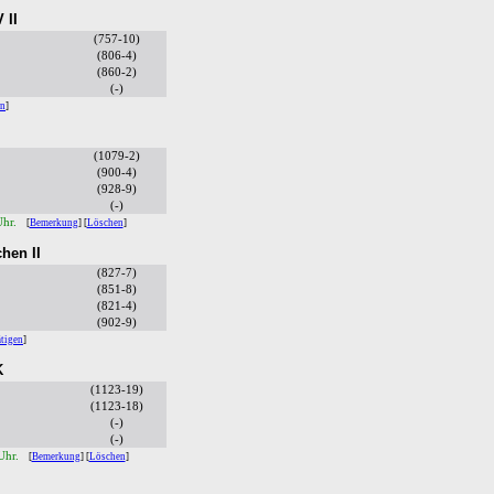
 II
(757-10)
(806-4)
(860-2)
(-)
en
]
(1079-2)
(900-4)
(928-9)
(-)
Uhr.
[
Bemerkung
] [
Löschen
]
hen II
(827-7)
(851-8)
(821-4)
(902-9)
ätigen
]
K
(1123-19)
(1123-18)
(-)
(-)
 Uhr.
[
Bemerkung
] [
Löschen
]