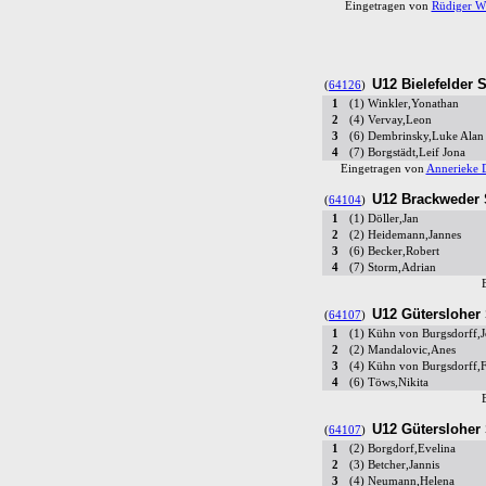
Eingetragen von
Rüdiger Wi
U12 Bielefelder 
(
64126
)
1
(1) Winkler,Yonathan
2
(4) Vervay,Leon
3
(6) Dembrinsky,Luke Alan
4
(7) Borgstädt,Leif Jona
Eingetragen von
Annerieke 
U12 Brackweder
(
64104
)
1
(1) Döller,Jan
2
(2) Heidemann,Jannes
3
(6) Becker,Robert
4
(7) Storm,Adrian
U12 Gütersloher 
(
64107
)
1
(1) Kühn von Burgsdorff,
2
(2) Mandalovic,Anes
3
(4) Kühn von Burgsdorff,F
4
(6) Töws,Nikita
U12 Gütersloher 
(
64107
)
1
(2) Borgdorf,Evelina
2
(3) Betcher,Jannis
3
(4) Neumann,Helena