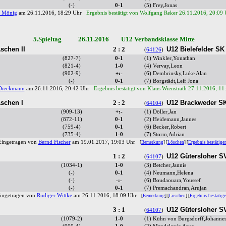
(-)
0-1
(5) Frey,Jonas
r Mönig
am 26.11.2016, 18:29 Uhr
Ergebnis bestätigt von Wolfgang Reker 26.11.2016, 20:09
5.Spieltag 26.11.2016 U12 Verbandsklasse Mitte
schen II
2 : 2
U12 Bielefelder SK
(
64126
)
(827-7)
0-1
(1) Winkler,Yonathan
(821-4)
1-0
(4) Vervay,Leon
(902-9)
+:-
(6) Dembrinsky,Luke Alan
(-)
0-1
(7) Borgstädt,Leif Jona
Dieckmann
am 26.11.2016, 20:42 Uhr
Ergebnis bestätigt von Klaus Wienstrath 27.11.2016, 11
schen I
2 : 2
U12 Brackweder S
(
64104
)
(909-13)
+:-
(1) Döller,Jan
(872-11)
0-1
(2) Heidemann,Jannes
(759-4)
0-1
(6) Becker,Robert
(735-4)
1-0
(7) Storm,Adrian
Eingetragen von
Bernd Fischer
am 19.01.2017, 19:03 Uhr
[
Bemerkung
] [
Löschen
] [
Ergebnis bestätige
1 : 2
U12 Gütersloher SV
(
64107
)
(1034-1)
1-0
(3) Betcher,Jannis
(-)
0-1
(4) Neumann,Helena
(-)
-:-
(6) Boudaouara,Youssef
(-)
0-1
(7) Premachandran,Arujan
ingetragen von
Rüdiger Wittke
am 26.11.2016, 18:09 Uhr
[
Bemerkung
] [
Löschen
] [
Ergebnis bestätig
3 : 1
U12 Gütersloher SV
(
64107
)
(1079-2)
1-0
(1) Kühn von Burgsdorff,Johanne