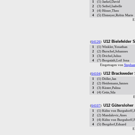
1
(1) Jaekel,David
2
(3) Seibel,Isabelle
3
(4) Höner,Theo
4
(5) Ebmeyer,Robin Marie
E
U12 Bielefelder 
(
64126
)
1
(1) Winkler,Yonathan
2
(2) Burschel,Johannes
3
(3) Drichel,Julius
4
(7) Borgstädt,Leif Jona
Eingetragen von
Stephan
U12 Brackweder
(
64104
)
1
(1) Döller,Jan
2
(2) Heidemann,Jannes
3
(3) Küster,Palina
4
(4) Cetin,Sila
E
U12 Gütersloher 
(
64107
)
1
(1) Kühn von Burgsdorff,
2
(2) Mandalovic,Anes
3
(4) Kühn von Burgsdorff,F
4
(5) Borgdorf,Eduard
E