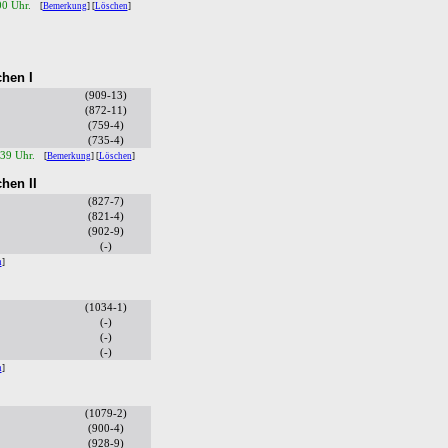
00 Uhr.
[
Bemerkung
] [
Löschen
]
hen I
(909-13)
(872-11)
(759-4)
(735-4)
:39 Uhr.
[
Bemerkung
] [
Löschen
]
hen II
(827-7)
(821-4)
(902-9)
(-)
n
]
(1034-1)
(-)
(-)
(-)
n
]
(1079-2)
(900-4)
(928-9)