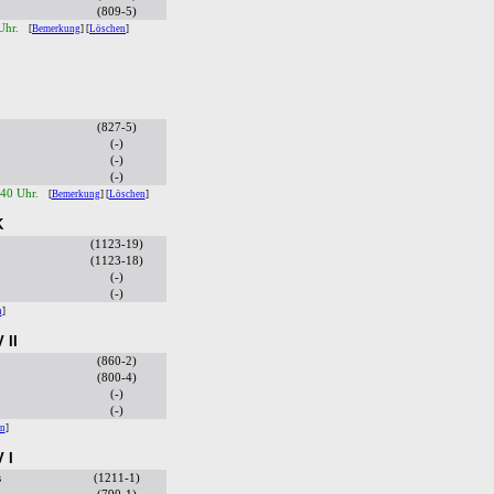
(809-5)
 Uhr.
[
Bemerkung
] [
Löschen
]
(827-5)
(-)
(-)
(-)
:40 Uhr.
[
Bemerkung
] [
Löschen
]
K
(1123-19)
(1123-18)
(-)
(-)
n
]
 II
(860-2)
(800-4)
(-)
(-)
en
]
 I
s
(1211-1)