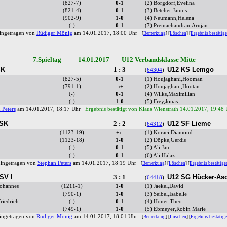
(827-7)
0-1
(2) Borgdorf,Evelina
(821-4)
0-1
(3) Betcher,Jannis
(902-9)
1-0
(4) Neumann,Helena
(-)
0-1
(7) Premachandran,Arujan
ingetragen von
Rüdiger Mönig
am 14.01.2017, 18:00 Uhr
[
Bemerkung
] [
Löschen
] [
Ergebnis bestätig
7.Spieltag 14.01.2017 U12 Verbandsklasse Mitte
SK
1 : 3
U12 KS Lemgo
(
64304
)
(827-5)
0-1
(1) Houjaghani,Hooman
(791-1)
-:+
(2) Houjaghani,Hootan
(-)
0-1
(4) Wilks,Maximilian
(-)
1-0
(5) Frey,Jonas
 Peters
am 14.01.2017, 18:17 Uhr
Ergebnis bestätigt von Klaus Wienstrath 14.01.2017, 19:48
 SK
2 : 2
U12 SF Lieme
(
64312
)
(1123-19)
+:-
(1) Koraci,Diamond
(1123-18)
1-0
(2) Döpke,Gerdis
(-)
0-1
(5) Ali,Jan
(-)
0-1
(6) Ali,Halaz
ingetragen von
Stephan Peters
am 14.01.2017, 18:19 Uhr
[
Bemerkung
] [
Löschen
] [
Ergebnis bestätige
SV I
3 : 1
U12 SG Hücker-Asc
(
64418
)
Johannes
(1211-1)
1-0
(1) Jaekel,David
(790-1)
1-0
(3) Seibel,Isabelle
riedrich
(-)
0-1
(4) Höner,Theo
(749-1)
1-0
(5) Ebmeyer,Robin Marie
ingetragen von
Rüdiger Mönig
am 14.01.2017, 18:01 Uhr
[
Bemerkung
] [
Löschen
] [
Ergebnis bestätig