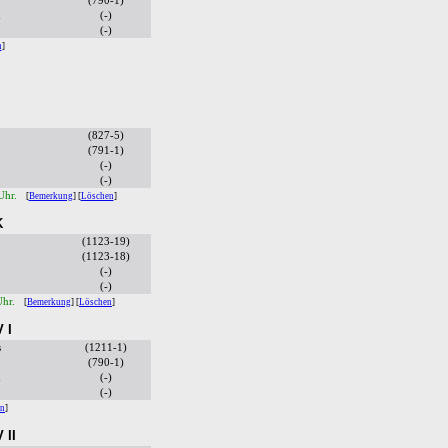
(790-1)
h
(-)
(-)
n
]
(827-5)
(791-1)
(-)
(-)
 Uhr.
[
Bemerkung
] [
Löschen
]
K
(1123-19)
(1123-18)
(-)
(-)
Uhr.
[
Bemerkung
] [
Löschen
]
 I
s
(1211-1)
(790-1)
h
(-)
(-)
en
]
 II