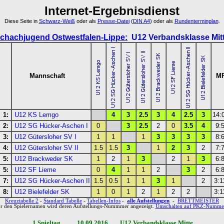
Internet-Ergebnisdienst
Diese Seite in
Schwarz-Weiß
oder als
Presse-Datei
(
DIN A4
) oder als
Rundenterminplan
.
chachjugend Ostwestfalen-Lippe:
U12 Verbandsklasse Mit
Mannschaft
M
 1:
U12 KS Lemgo
4
3
2.5
3
4
2.5
3
14:
 2:
U12 SG Hücker-Aschen I
0
3
2.5
2
0
3.5
4
9:
 3:
U12 Gütersloher SV I
1
1
1
3
3
3
3
8:
 4:
U12 Gütersloher SV II
1.5
1.5
3
1
2
3
2
7:
 5:
U12 Brackweder SK
1
2
1
3
2
1
3
6:
 5:
U12 SF Lieme
0
4
1
1
2
3
2
6:
 7:
U12 SG Hücker-Aschen II
1.5
0.5
1
1
3
1
2
3:1
 8:
U12 Bielefelder SK
1
0
1
2
1
2
2
3:1
Kreuztabelle 2
-
Standard Tabelle
-
Tabellen-Infos
-
alle Aufstellungen
-
BRETTMEISTER
r den Spielernamen wird deren Aufstellungs-Nummmer angezeigt.
Umschalten auf PKZ-Numme
1.Spieltag 10.09.2016 U12 Verbandsklasse Mitte