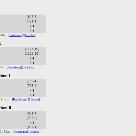
(827-5)
(791-1)
(-)
(-)
 Uhr.
[
Bemerkung
] [
Löschen
]
K
(1123-19)
(1123-18)
(-)
(-)
Uhr.
[
Bemerkung
] [
Löschen
]
hen I
(759-4)
(735-4)
(-)
(-)
01 Uhr.
[
Bemerkung
] [
Löschen
]
hen II
(821-4)
(902-9)
(-)
(852-1)
:01 Uhr.
[
Bemerkung
] [
Löschen
]