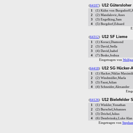
U12 Gütersloher 
(
64107
)
1
(1) Kühn von Burgsdorff,
2
(2) Mandalovic,Anes
3
(3) Engelking,Sam
4
(5) Borgdorf,Eduard
E
U12 SF Lieme
(
64312
)
1
(1) Koraci,Diamond
2
(3) David,Stella
3
(4) David,Isabel
4
(7) Boske,Joshua
Eingetragen von
Wolfga
U12 SG Hücker-A
(
64418
)
1
(1) Hacker,Niklas Maximil
2
(2) Windmüller,Marla
3
(3) Faust,Julian
4
(4) Schneider,Alexander
Eing
U12 Bielefelder 
(
64126
)
1
(1) Winkler,Yonathan
2
(2) Burschel,Johannes
3
(3) Drichel,Julius
4
(6) Dembrinsky,Luke Alan
Eingetragen von
Stephan