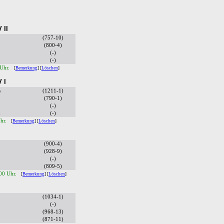
 II
(757-10)
(800-4)
(-)
(-)
 Uhr.
[
Bemerkung
] [
Löschen
]
 I
s
(1211-1)
(790-1)
(-)
h
(-)
Uhr.
[
Bemerkung
] [
Löschen
]
(900-4)
(928-9)
(-)
(809-5)
:00 Uhr.
[
Bemerkung
] [
Löschen
]
(1034-1)
(-)
(968-13)
(871-11)