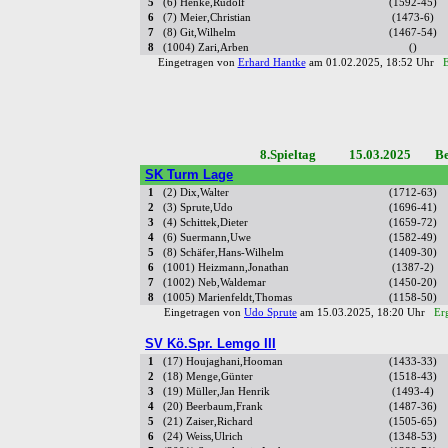
5
(6) Henke,Rudolf
(1592-45)
6
(7) Meier,Christian
(1473-6)
7
(8) Git,Wilhelm
(1467-54)
8
(1004) Zari,Arben
()
Eingetragen von
Erhard Hantke
am 01.02.2025, 18:52 Uhr
E
8.Spieltag 15.03.2025 Bez
SK Turm Lage
1
(2) Dix,Walter
(1712-63)
2
(3) Sprute,Udo
(1696-41)
3
(4) Schittek,Dieter
(1659-72)
4
(6) Suermann,Uwe
(1582-49)
5
(8) Schäfer,Hans-Wilhelm
(1409-30)
6
(1001) Heizmann,Jonathan
(1387-2)
7
(1002) Neb,Waldemar
(1450-20)
8
(1005) Marienfeldt,Thomas
(1158-50)
Eingetragen von
Udo Sprute
am 15.03.2025, 18:20 Uhr
Er
SV Kö.Spr. Lemgo III
1
(17) Houjaghani,Hooman
(1433-33)
2
(18) Menge,Günter
(1518-43)
3
(19) Müller,Jan Henrik
(1493-4)
4
(20) Beerbaum,Frank
(1487-36)
5
(21) Zaiser,Richard
(1505-65)
6
(24) Weiss,Ulrich
(1348-53)