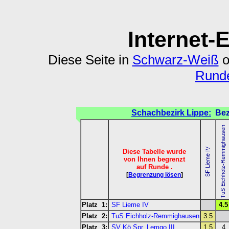
Internet-
Diese Seite in
Schwarz-Weiß
o
Runde
Schachbezirk Lippe:
Bez
Diese Tabelle wurde
von Ihnen begrenzt
auf Runde .
[
Begrenzung lösen
]
Platz 1:
SF Lieme IV
4.5
Platz 2:
TuS Eichholz-Remmighausen
3.5
Platz 3:
SV Kö.Spr. Lemgo III
1.5
4