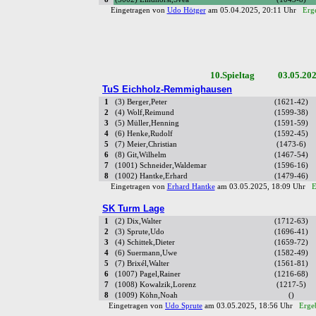
Eingetragen von
Udo Hötger
am 05.04.2025, 20:11 Uhr
Erg
10.Spieltag 03.05.20
TuS Eichholz-Remmighausen
1
(3) Berger,Peter
(1621-42)
2
(4) Wolf,Reimund
(1599-38)
3
(5) Müller,Henning
(1591-59)
4
(6) Henke,Rudolf
(1592-45)
5
(7) Meier,Christian
(1473-6)
6
(8) Git,Wilhelm
(1467-54)
7
(1001) Schneider,Waldemar
(1596-16)
8
(1002) Hantke,Erhard
(1479-46)
Eingetragen von
Erhard Hantke
am 03.05.2025, 18:09 Uhr
E
SK Turm Lage
1
(2) Dix,Walter
(1712-63)
2
(3) Sprute,Udo
(1696-41)
3
(4) Schittek,Dieter
(1659-72)
4
(6) Suermann,Uwe
(1582-49)
5
(7) Brixél,Walter
(1561-81)
6
(1007) Pagel,Rainer
(1216-68)
7
(1008) Kowalzik,Lorenz
(1217-5)
8
(1009) Köhn,Noah
()
Eingetragen von
Udo Sprute
am 03.05.2025, 18:56 Uhr
Erge