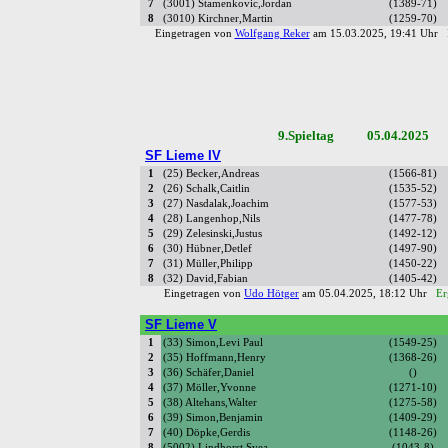
7
(3001) Stamenkovic,Jordan
(1389-71)
8
(3010) Kirchner,Martin
(1259-70)
Eingetragen von
Wolfgang Reker
am 15.03.2025, 19:41 Uhr
9.Spieltag 05.04.2025 B
SF Lieme IV
1
(25) Becker,Andreas
(1566-81)
2
(26) Schalk,Caitlin
(1535-52)
3
(27) Nasdalak,Joachim
(1577-53)
4
(28) Langenhop,Nils
(1477-78)
5
(29) Zelesinski,Justus
(1492-12)
6
(30) Hübner,Detlef
(1497-90)
7
(31) Müller,Philipp
(1450-22)
8
(32) David,Fabian
(1405-42)
Eingetragen von
Udo Hötger
am 05.04.2025, 18:12 Uhr
Er
SF Lieme V
1
(33) Simon,Levi Paul
(1549-25)
2
(35) Hoffmann,Henry
(1368-26)
3
(36) Schäfer,Daniel
()
4
(37) Möller,Yvonne
(1271-10)
5
(38) Altehans,Walter
(1275-58)
6
(39) Simon,Benjamin
(1409-29)
7
(40) Döpke,Gerdis
(1148-26)
8
(5002) Lindhorst,Svea
(1043-8)