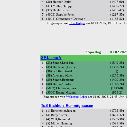
4
(30) Hübner,Detlef
(1497-90)
5
(31) Müller,Philipp
(1450-22)
6
(32) David,Fabian
(1405-42)
7
(4003) Steppke,Peter
(1217-55)
8
(4004) Gronemeier,Christoph
(1183-52)
Eingetragen von
Udo Hötger
am 18.01.2025, 19:36 Uhr
Er
7.Spieltag 01.02.202
SF Lieme V
1
(33) Simon,Levi Paul
(1549-25)
2
(35) Hoffmann,Henry
(1368-26)
3
(36) Schäfer,Daniel
()
4
(38) Altehans,Walter
(1275-58)
5
(39) Simon,Benjamin
(1409-29)
6
(40) Döpke,Gerdis
(1148-26)
7
(5002) Lindhorst,Svea
(1043-8)
8
(5006) Essing,Magnus
(859-2)
Eingetragen von
Wolfgang Reker
am 01.02.2025, 21:45 Uhr
TuS Eichholz-Remmighausen
1
(1) Berkemeier,Jürgen
(1793-89)
2
(3) Berger,Peter
(1621-42)
3
(4) Wolf,Reimund
(1599-38)
4
(5) Müller,Henning
(1591-59)