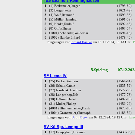
TuS Eichholz-Remmighausen
1
(1) Berkemeier,Jürgen
(1793-89)
2
(3) Berger,Peter
(1621-42)
3
(4) Wolf,Reimund
(1599-38)
4
(5) Müller,Henning
(1591-59)
5
(6) Henke,Rudolf
(1592-45)
6
(8) Git,Wilhelm
(1467-54)
7
(1001) Schneider,Waldemar
(1596-16)
8
(1002) Hantke,Erhard
(1479-46)
Eingetragen von
Erhard Hantke
am 16.11.2024, 19:13 Uhr
E
5.Spieltag 07.12.202
SF Lieme IV
1
(25) Becker,Andreas
(1566-81)
2
(26) Schalk,Caitlin
(1535-52)
3
(27) Nasdalak,Joachim
(1577-53)
4
(28) Langenhop,Nils
(1477-78)
5
(30) Hübner,Detlef
(1497-90)
6
(31) Müller,Philipp
(1450-22)
7
(4001) Himpenmacher,Frank
(1673-80)
8
(4004) Gronemeier,Christoph
(1183-52)
Eingetragen von
Udo Hötger
am 07.12.2024, 19:12 Uhr
Erg
SV Kö.Spr. Lemgo III
1
(17) Houjaghani,Hooman
(1433-33)