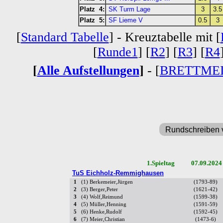
Platz 4:
SK Turm Lage
3
3.5
Platz 5:
SF Lieme V
0.5
3
[
Standard Tabelle
] - Kreuztabelle mit [
[
Runde1
] [
R2
] [
R3
] [
R4
[
Alle Aufstellungen
]
- [
BRETTME
Rundschreiben 
1.Spieltag 07.09.2024
TuS Eichholz-Remmighausen
1
(1) Berkemeier,Jürgen
(1793-89)
2
(3) Berger,Peter
(1621-42)
3
(4) Wolf,Reimund
(1599-38)
4
(5) Müller,Henning
(1591-59)
5
(6) Henke,Rudolf
(1592-45)
6
(7) Meier,Christian
(1473-6)