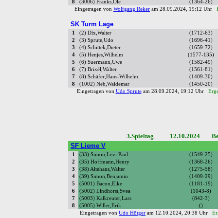
8
(3006) Franks,Ole
(1364-26)
Eingetragen von
Wolfgang Reker
am 28.09.2024, 19:12 Uhr
SK Turm Lage
1
(2) Dix,Walter
(1712-63)
2
(3) Sprute,Udo
(1696-41)
3
(4) Schittek,Dieter
(1659-72)
4
(5) Henjes,Wilhelm
(1577-135)
5
(6) Suermann,Uwe
(1582-49)
6
(7) Brixél,Walter
(1561-81)
7
(8) Schäfer,Hans-Wilhelm
(1409-30)
8
(1002) Neb,Waldemar
(1450-20)
Eingetragen von
Udo Sprute
am 28.09.2024, 19:12 Uhr
Erge
3.Spieltag 12.10.2024 Bez
SF Lieme V
1
(33) Simon,Levi Paul
(1549-25)
2
(35) Hoffmann,Henry
(1368-26)
3
(38) Altehans,Walter
(1275-58)
4
(39) Simon,Benjamin
(1409-29)
5
(5001) Bacon,Elke
(1181-19)
6
(5002) Lindhorst,Svea
(1043-8)
7
(5003) Kalkreuter,Lars
(842-3)
8
(5005) Willer,Erik
()
Eingetragen von
Udo Hötger
am 12.10.2024, 20:38 Uhr
Er