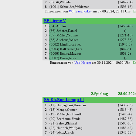
7
(8) Git,Wilhelm
(1467-54)
8
(1001) Schneider,Waldemar
(1596-16)
Eingetragen von
Wolfgang Reker
am 07.09.2024, 20:11 Uhr
E
SF Lieme V
1
(34) Ali,Jan
(1453-45)
2
(36) Schäfer,Daniel
()
3
(37) Möller,Yvonne
(1271-10)
4
(38) Altehans,Walter
(1275-58)
5
(5002) Lindhorst,Svea
(1043-8)
6
(5003) Kalkreuter,Lars
(842-3)
7
(5006) Essing,Magnus
(859-2)
8
(5007) Busse,Jarne
()
Eingetragen von
Udo Hötger
am 30.11.2024, 19:00 Uhr
Er
2.Spieltag 28.09.202
SV Kö.Spr. Lemgo III
1
(17) Houjaghani,Hooman
(1433-33)
2
(18) Menge,Günter
(1518-43)
3
(19) Müller,Jan Henrik
(1493-4)
4
(20) Beerbaum,Frank
(1487-36)
5
(21) Zaiser,Richard
(1505-65)
6
(22) Hubrich,Wolfgang
(1486-42)
7
(24) Weiss,Ulrich
(1348-53)