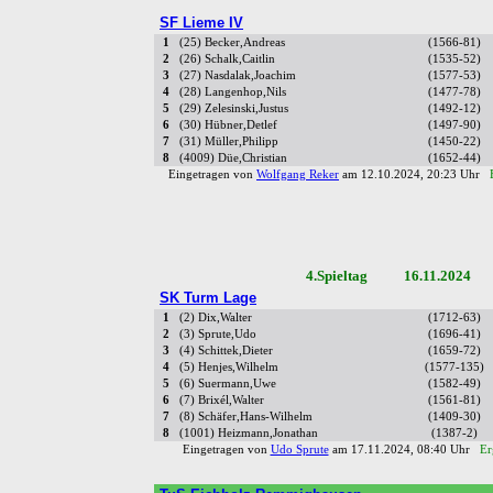
SF Lieme IV
1
(25) Becker,Andreas
(1566-81)
2
(26) Schalk,Caitlin
(1535-52)
3
(27) Nasdalak,Joachim
(1577-53)
4
(28) Langenhop,Nils
(1477-78)
5
(29) Zelesinski,Justus
(1492-12)
6
(30) Hübner,Detlef
(1497-90)
7
(31) Müller,Philipp
(1450-22)
8
(4009) Düe,Christian
(1652-44)
Eingetragen von
Wolfgang Reker
am 12.10.2024, 20:23 Uhr
4.Spieltag 16.11.2024 B
SK Turm Lage
1
(2) Dix,Walter
(1712-63)
2
(3) Sprute,Udo
(1696-41)
3
(4) Schittek,Dieter
(1659-72)
4
(5) Henjes,Wilhelm
(1577-135)
5
(6) Suermann,Uwe
(1582-49)
6
(7) Brixél,Walter
(1561-81)
7
(8) Schäfer,Hans-Wilhelm
(1409-30)
8
(1001) Heizmann,Jonathan
(1387-2)
Eingetragen von
Udo Sprute
am 17.11.2024, 08:40 Uhr
Er