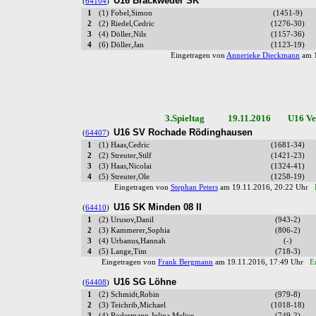
U16 Brackweder SK
(
64104
)
1
(1) Fobel,Simon
(1451-9)
2
(2) Riedel,Cedric
(1276-30)
3
(4) Döller,Nils
(1157-36)
4
(6) Döller,Jan
(1123-19)
Eingetragen von
Annerieke Dieckmann
am 1
3.Spieltag 19.11.2016 U16 Verb
U16 SV Rochade Rödinghausen
(
64407
)
1
(1) Haas,Cedric
(1681-34)
2
(2) Streuter,Stilf
(1421-23)
3
(3) Haas,Nicolai
(1324-41)
4
(5) Streuter,Ole
(1258-19)
Eingetragen von
Stephan Peters
am 19.11.2016, 20:22 Uhr
U16 SK Minden 08 II
(
64410
)
1
(2) Urusov,Danil
(943-2)
2
(3) Kammerer,Sophia
(806-2)
3
(4) Urbanus,Hannah
(-)
4
(5) Lange,Tim
(718-3)
Eingetragen von
Frank Bergmann
am 19.11.2016, 17:49 Uhr
E
U16 SG Löhne
(
64408
)
1
(2) Schmidt,Robin
(979-8)
2
(3) Teichrib,Michael
(1018-18)
3
(4) Rodermann,Jolina Melice
(749-2)