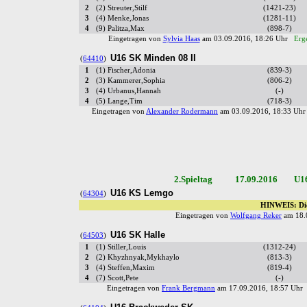
2
(2) Streuter,Stilf
(1421-23)
3
(4) Menke,Jonas
(1281-11)
4
(9) Palitza,Max
(898-7)
Eingetragen von
Sylvia Haas
am 03.09.2016, 18:26 Uhr
Erg
U16 SK Minden 08 II
(
64410
)
1
(1) Fischer,Adonia
(839-3)
2
(3) Kammerer,Sophia
(806-2)
3
(4) Urbanus,Hannah
(-)
4
(5) Lange,Tim
(718-3)
Eingetragen von
Alexander Rodermann
am 03.09.2016, 18:33 U
2.Spieltag 17.09.2016 U16 V
U16 KS Lemgo
(
64304
)
HINWEIS: Die
Eingetragen von
Wolfgang Reker
am 18.
U16 SK Halle
(
64503
)
1
(1) Stiller,Louis
(1312-24)
2
(2) Khyzhnyak,Mykhaylo
(813-3)
3
(4) Steffen,Maxim
(819-4)
4
(7) Scott,Pete
(-)
Eingetragen von
Frank Bergmann
am 17.09.2016, 18:57 Uh