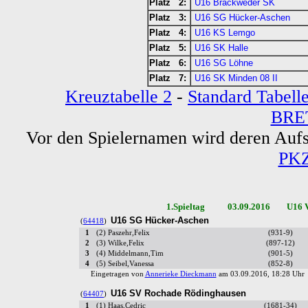
Platz 2:
U16 Brackweder SK
Platz 3:
U16 SG Hücker-Aschen
Platz 4:
U16 KS Lemgo
Platz 5:
U16 SK Halle
Platz 6:
U16 SG Löhne
Platz 7:
U16 SK Minden 08 II
Kreuztabelle 2
-
Standard Tabell
BRE
Vor den Spielernamen wird deren Auf
PKZ
1.Spieltag 03.09.2016 U16 Ver
U16 SG Hücker-Aschen
(
64418
)
1
(2) Paszehr,Felix
(931-9)
2
(3) Wilke,Felix
(897-12)
3
(4) Middelmann,Tim
(901-5)
4
(5) Seibel,Vanessa
(852-8)
Eingetragen von
Annerieke Dieckmann
am 03.09.2016, 18:28 Uh
U16 SV Rochade Rödinghausen
(
64407
)
1
(1) Haas,Cedric
(1681-34)