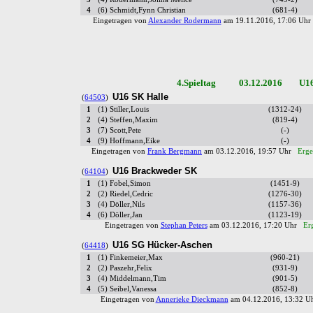
4
(6) Schmidt,Fynn Christian
(681-4)
Eingetragen von
Alexander Rodermann
am 19.11.2016, 17:06 Uh
4.Spieltag 03.12.2016 U16 V
U16 SK Halle
(
64503
)
1
(1) Stiller,Louis
(1312-24)
2
(4) Steffen,Maxim
(819-4)
3
(7) Scott,Pete
(-)
4
(9) Hoffmann,Eike
(-)
Eingetragen von
Frank Bergmann
am 03.12.2016, 19:57 Uhr
Erge
U16 Brackweder SK
(
64104
)
1
(1) Fobel,Simon
(1451-9)
2
(2) Riedel,Cedric
(1276-30)
3
(4) Döller,Nils
(1157-36)
4
(6) Döller,Jan
(1123-19)
Eingetragen von
Stephan Peters
am 03.12.2016, 17:20 Uhr
Er
U16 SG Hücker-Aschen
(
64418
)
1
(1) Finkemeier,Max
(960-21)
2
(2) Paszehr,Felix
(931-9)
3
(4) Middelmann,Tim
(901-5)
4
(5) Seibel,Vanessa
(852-8)
Eingetragen von
Annerieke Dieckmann
am 04.12.2016, 13:32 