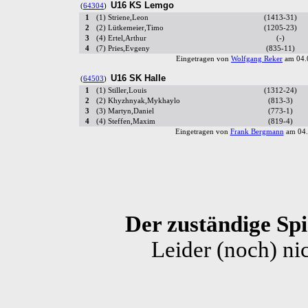
U16 KS Lemgo
(
64304
)
1
(1) Striene,Leon
(1413-31)
2
(2) Lütkemeier,Timo
(1205-23)
3
(4) Ertel,Arthur
(-)
4
(7) Pries,Evgeny
(835-11)
Eingetragen von
Wolfgang Reker
am 04.
U16 SK Halle
(
64503
)
1
(1) Stiller,Louis
(1312-24)
2
(2) Khyzhnyak,Mykhaylo
(813-3)
3
(3) Martyn,Daniel
(773-1)
4
(4) Steffen,Maxim
(819-4)
Eingetragen von
Frank Bergmann
am 04.
Der zuständige Spie
Leider (noch) ni