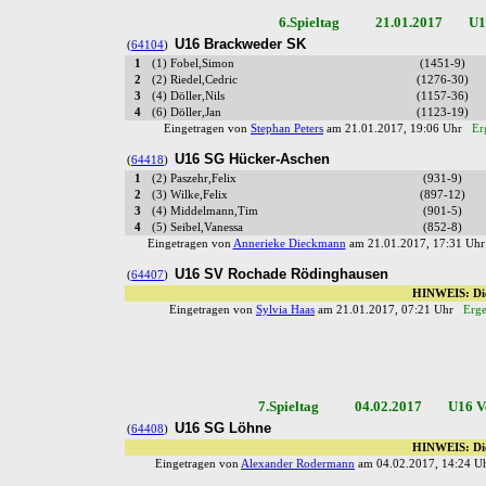
6.Spieltag 21.01.2017 U16 V
U16 Brackweder SK
(
64104
)
1
(1) Fobel,Simon
(1451-9)
2
(2) Riedel,Cedric
(1276-30)
3
(4) Döller,Nils
(1157-36)
4
(6) Döller,Jan
(1123-19)
Eingetragen von
Stephan Peters
am 21.01.2017, 19:06 Uhr
Er
U16 SG Hücker-Aschen
(
64418
)
1
(2) Paszehr,Felix
(931-9)
2
(3) Wilke,Felix
(897-12)
3
(4) Middelmann,Tim
(901-5)
4
(5) Seibel,Vanessa
(852-8)
Eingetragen von
Annerieke Dieckmann
am 21.01.2017, 17:31 U
U16 SV Rochade Rödinghausen
(
64407
)
HINWEIS: Die
Eingetragen von
Sylvia Haas
am 21.01.2017, 07:21 Uhr
Erge
7.Spieltag 04.02.2017 U16 Ver
U16 SG Löhne
(
64408
)
HINWEIS: Die
Eingetragen von
Alexander Rodermann
am 04.02.2017, 14:24 