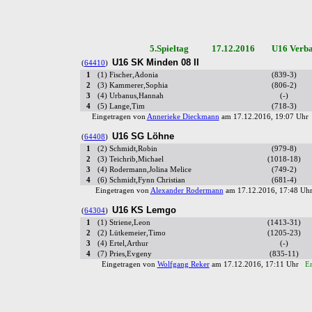
5.Spieltag 17.12.2016 U16 Verban
U16 SK Minden 08 II
(
64410
)
1
(1) Fischer,Adonia
(839-3)
2
(3) Kammerer,Sophia
(806-2)
3
(4) Urbanus,Hannah
(-)
4
(5) Lange,Tim
(718-3)
Eingetragen von
Annerieke Dieckmann
am 17.12.2016, 19:07 Uh
U16 SG Löhne
(
64408
)
1
(2) Schmidt,Robin
(979-8)
2
(3) Teichrib,Michael
(1018-18)
3
(4) Rodermann,Jolina Melice
(749-2)
4
(6) Schmidt,Fynn Christian
(681-4)
Eingetragen von
Alexander Rodermann
am 17.12.2016, 17:48 U
U16 KS Lemgo
(
64304
)
1
(1) Striene,Leon
(1413-31)
2
(2) Lütkemeier,Timo
(1205-23)
3
(4) Ertel,Arthur
(-)
4
(7) Pries,Evgeny
(835-11)
Eingetragen von
Wolfgang Reker
am 17.12.2016, 17:11 Uhr
Er